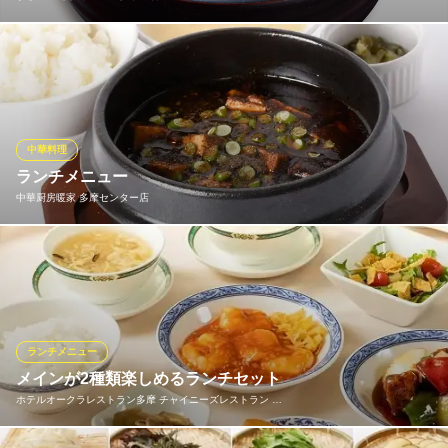
土曜・日曜・祝日および年末年始、ゴールデンウィーク、夏休み
などの繁忙期を除き、午後3時までは「ランチタイムサービス」を
実施しています。当店自慢の逸品。毎日さばく魚のあらを使った
「あら汁」が無料でおかわり自由！お得なタイムサービスです。
中華料理
すし銚子丸 多摩ニュータウン店
ランチメニュー
京王相模原線京王堀之内駅 徒歩15分
中華厨房暖家 多摩センター店
東京都八王子市松木51-5
中華定食や中華麺などランチタイム限定のお得なメニューをご用
意しております☆イチオシは旨辛！「麻婆豆腐定食」！人気のタ
ンメンやピリ辛担々麺など単品でもご注文可能です◎
おすすめランチメニュー
ランチメニュー
メインが2種類楽しめるランチセット
特製中華御膳
1,960円(税込)
ホテルオークラレストラン多摩 チャイニーズレストラン …
麻婆豆腐定食