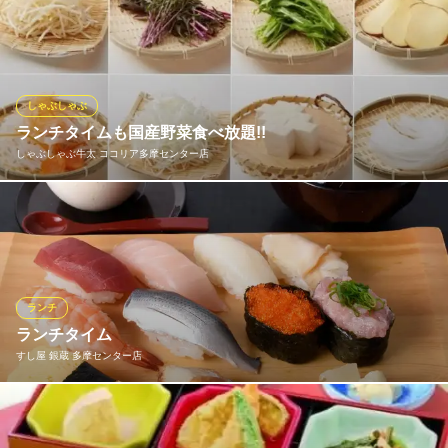
1,000円(税込)
ホテルオークラ伝統の中国料理を、お昼から贅沢にご堪能いただ
けるランチセットをご用意しております。毎週違ったお料理が楽
酢豚定食
しめるメインディッシュ2品に、ライス、スープ、小鉢、本日の点
980円(税込)
心、ザーサイ、ミニ杏仁豆腐がついて2,300円（税込）にてご提供
ランチメニューをもっと見る
しております。
しゃぶしゃぶ
ランチタイムも国産野菜食べ放題!!
中華厨房暖家 多摩センター店
ホテルオークラレストラン多摩 チャイニーズレストラン 桃
しゃぶしゃぶ牛太 ココリア多摩センター店
中華厨房
里
京王相模原線京王多摩センター駅 徒歩1分
オークラの本格中国料理
東京都多摩市落合1-11-2 小田急マルシェ多摩センター1F
京王線多摩センター駅 徒歩4分
他、ごはん・カレー・みそ汁・うどん・トッピング薬味・アイス
東京都多摩市落合1-46-1 ココリア多摩センター6F
クリーム すべて食べ放題＆ソフトドリンクバー付き。お肉は食
べ放題メニュー、定量メニューがございます。
おすすめランチメニュー
ランチ
ランチタイム
お肉も！食べ放題ランチ～平日土日祝90分
大人 2,250円(税込)
すし屋 銀蔵 多摩センター店
牛肉ランチ
1,400円～1,550円(税込)
ランチタイムのみのサービスセット 茶わん蒸し、味噌汁付き 1,3
80円
幼児コース （お肉70ｇ）