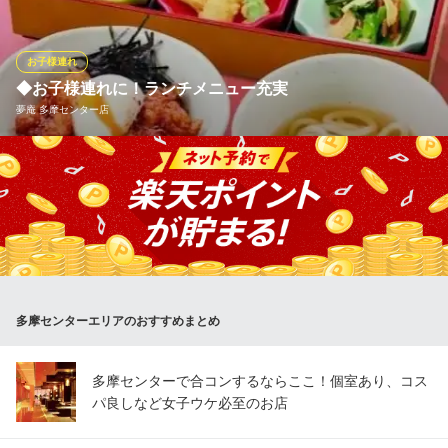
各種 480円(税込)
おすすめランチメニュー
ランチメニューをもっと見る
お子様連れ
おまかせ握りセット
2,680円(税込)
◆お子様連れに！ランチメニュー充実
しゃぶしゃぶ牛太 ココリア多摩センター店
夢庵 多摩センター店
握り天ぷら刺身御膳
しゃぶしゃぶ 食べ放題
2,000円(税込)
京王線京王多摩センター駅 徒歩2分
東京都多摩市落合1-46-1 ココリア多摩センター6Ｆ(旧：三越多摩センター店)
お得な丼ぶり、そば・うどん、御膳など、様々なランチメニュー
季節握りセット
はお子様連れにも人気！うどんやカレー、ハンバーグなど、お子
1,580円(税込)
様が大好きなメニューを豊富にご用意。ガチャガチャができるカ
ランチメニューをもっと見る
プセルトイ付きのセットもあり、お食事の時間を楽しく盛り上げ
ます。
すし屋 銀蔵 多摩センター店
居酒屋
おすすめランチメニュー
京王相模原線京王多摩センター駅 徒歩1分
多摩センターエリアのおすすめまとめ
ランチ天丼（小麺セット）
東京都多摩市落合1-11-2 小田急多摩センター
989円(税込)
多摩センターで合コンするならここ！個室あり、コス
若鶏の唐揚げランチ
パ良しなど女子ウケ必至のお店
879円(税込)
お昼の彩り和膳