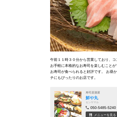
午前１１時３０分から営業しており、コ
お手軽に本格的なお寿司を楽しむことが
お寿司が食べられると好評です。 お昼
チにもぴったりのお店です。
寿司居酒屋
鮮や丸
センヤマル
050-5485-5240
メニューを見る