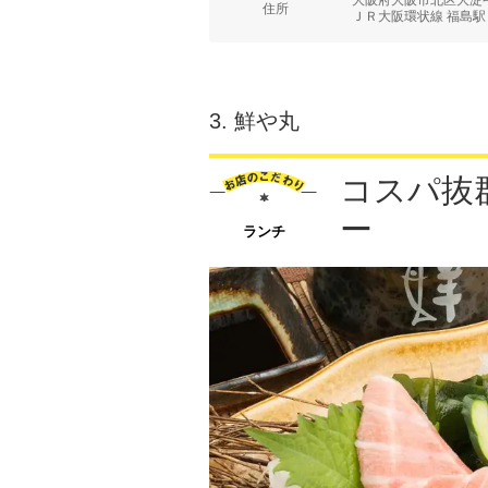
大阪府大阪市北区大淀中
住所
ＪＲ大阪環状線 福島駅 
3.
鮮や丸
コスパ抜
ー
ランチ