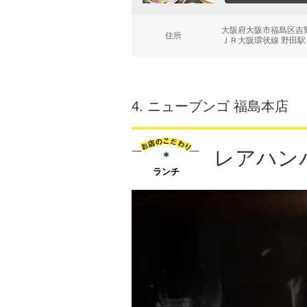
大阪府大阪市福島区吉野
住所
ＪＲ大阪環状線 野田駅
4.
ニューブンゴ 福島本店
レアハン
ランチ