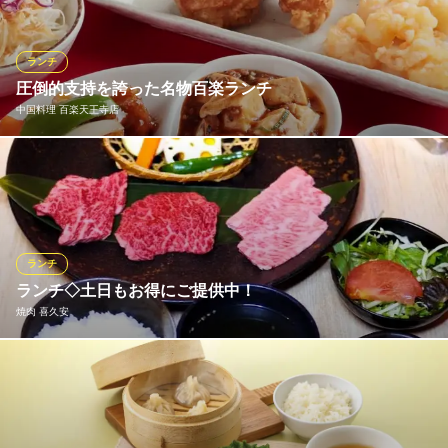
近鉄南大阪線大阪阿部野橋駅 徒歩1分
勧め。キッズにはオムライスやハンバーガー、７大アレルギー対
大阪府大阪市阿倍野区阿倍野筋1-2-30 あべのHoop B1
応お子様カレー、パンダさんのお顔が可愛いおにぎりもございま
す。※メニューは予告なく変更する事がございます。
ランチ
圧倒的支持を誇った名物百楽ランチ
親子カフェ Laugh Rough Laugh
中国料理 百楽天王寺店
ランチしながら遊ばせる
大阪メトロ谷町線四天王寺前夕陽ヶ丘駅 徒歩5分
大阪府大阪市天王寺区上本町9-3-1
創業65年を超えても変わらぬ味は健在「名物 百楽ランチ」 その
他、土日祝限定のホリデーランチや海の幸汁そばなどランチメニ
ューをご用意しています。
おすすめランチメニュー
ランチ
ランチ◇土日もお得にご提供中！
【平日ランチ限定】百楽ランチ
1,450円(税込)
焼肉 喜久安
【土日祝ランチ限定】ホリデーランチ
1,600円(税込)
土日も楽しめる和牛ランチが充実！定番の焼肉定食や、柔らかな
赤身が魅力の上ヘレ定食、人気の3種盛定食をはじめ、極上2種
お子様セット
盛・極上3種盛定食など多彩なメニューをご用意。ご飯・サラダ・
900円(税込)
スープ付きで満足度も抜群です。休日のお出かけランチにもぴっ