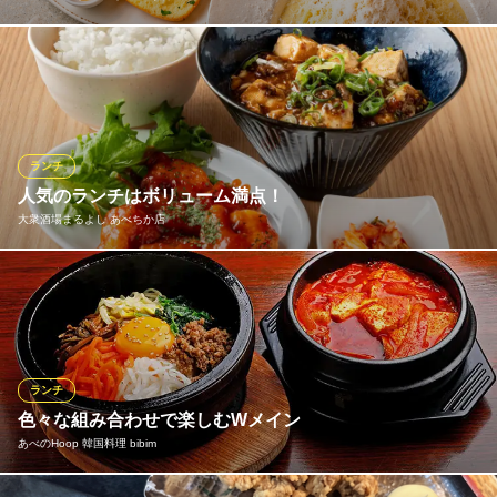
ランチ限定！パン食べ放題！2980円～ （天王寺/イタリアン/ダイ
ニングバー/デート/女子会/大阪阿部野橋/おしゃれ/阿倍野筋/誕生
日/デート/パスタ/ワイン）
COMMA，（カンマ）天王寺店
ランチ
個室イタリアン
人気のランチはボリューム満点！
近鉄南大阪線大阪阿部野橋駅 徒歩2分
大衆酒場まるよし あべちか店
大阪府大阪市阿倍野区阿倍野筋1-2-17 巴ビル3F
大衆酒場まるよしのランチメニューはボリューム満点！肉屋の新
鮮ホルモンやこだわり中華など。ごはん、味噌汁、お漬物付きで
税込990円～お楽しみいただけます。【絶品！自家製チャーシュ
ー！「チャーシューエッグ定食」税込990円】【肉屋の新鮮ホルモ
ン！「牛ハラミ＆牛ホルモン炒め定食」税込1,320円】
ランチ
色々な組み合わせで楽しむWメイン
大衆酒場まるよし あべちか店
あべのHoop 韓国料理 bibim
天王寺の大衆酒場
ＪＲ天王寺駅 徒歩4分