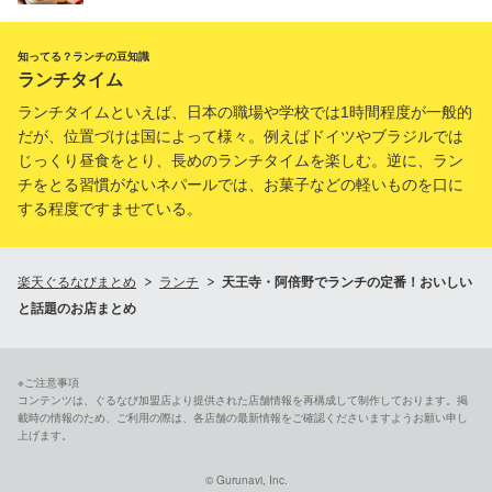
知ってる？ランチの豆知識
ランチタイム
ランチタイムといえば、日本の職場や学校では1時間程度が一般的
だが、位置づけは国によって様々。例えばドイツやブラジルでは
じっくり昼食をとり、長めのランチタイムを楽しむ。逆に、ラン
チをとる習慣がないネパールでは、お菓子などの軽いものを口に
する程度ですませている。
楽天ぐるなびまとめ
ランチ
天王寺・阿倍野でランチの定番！おいしい
と話題のお店まとめ
※ご注意事項
コンテンツは、ぐるなび加盟店より提供された店舗情報を再構成して制作しております。掲
載時の情報のため、ご利用の際は、各店舗の最新情報をご確認くださいますようお願い申し
上げます。
© Gurunavi, Inc.