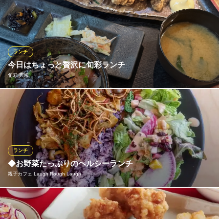
大阪府大阪市天王寺区堀越町アベノ地下街1 あべの横丁
人気の石焼ビビムパとスンドゥブ、どちらも食べたい…という願
いを叶える、よくばりさんの為のセットメニュー！食べ応えたっ
ぷりのメインメニューを組み合わせた、Wメインのセットはレギ
ュラーで全4種をご用意しました！全ての時間帯でご注文いただけ
るため、ランチにも夕食にもご利用可能♪ボリューム満点のセット
ランチ
です。
今日はちょっと贅沢に旬彩ランチ
旬彩 雲海
おすすめランチメニュー
石焼ビビムパ・スンドゥブ
ゆったりと上質なランチを楽しむなら当店へ。旬の食材をふんだ
1,380円(税込)
んに使用した和の御膳や定食は、栄養バランスを兼ね備え、仕事
石焼ビビムパ・キムチ冷麺
の合間のひとときや少し贅沢な昼食にも最適です。落ち着いた空
1,580円(税込)
間で味わう丁寧な料理は会食、女子会にもおすすめ。ボリュー
ム・品質ともに満足度が高く、何度でも通いたくなるランチが揃
石焼ビビムパ・海鮮チヂミ
ランチ
っています。
1,380円(税込)
◆お野菜たっぷりのヘルシーランチ
親子カフェ Laugh Rough Laugh
ランチメニューをもっと見る
旬彩 雲海
本格和食とコラーゲン鍋
醗酵を専門とする料理人考案の「スパイスカレーランチ／1,300円
あべのHoop 韓国料理 bibim
阪堺電気軌道上町線北畠駅 徒歩6分
本格韓国家庭料理
大阪府大阪市阿倍野区王子町4-3-23
（税込）」や「パスタランチ／1,300円（税込）」などランチもお