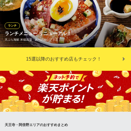
のお食事も完全予約制にて承っております。ご来店に合わせて丁
ランチメニューをもっと見る
寧に仕込みを行い、真心を込めたおもてなしでお出迎えいたしま
す。ご友人との少し贅沢なランチ会や、ご夫婦の記念日など、ワ
ンランク上の大人のご褒美時間としてぜひご利用くださいませ。
和食 たちばな あべのキューズモール
ランチ
和食・串かつ・海鮮料理
ランチメニュー リニューアル！
ＪＲ天王寺駅 徒歩2分
割烹 平田
天ぷら海鮮 米福酒場 あべのルシアス店
大阪府大阪市阿倍野区阿倍野筋1-6-1 あべのキューズモール4F
心尽くしの完全予約割烹
阪堺電気軌道上町線北畠駅 徒歩6分
大阪府大阪市阿倍野区北畠1-1-7
「人気もん丼定食」や「とり天定食」など、待望のランチメニュ
15選以降のおすすめ店もチェック！
ーが新登場！味はもちろん、驚きの食べ応えで心もお腹も満たさ
れる充実のラインナップです。米油でサクッと揚げた自慢の天ぷ
らを、お昼からリーズナブルに堪能できるのは米福ならでは。午
後への活力が湧く、大満足のランチタイムをお過ごしください。
天ぷら海鮮 米福酒場 あべのルシアス店
天王寺／和食／天ぷら
大阪メトロ御堂筋線天王寺駅 徒歩2分
大阪府大阪市阿倍野区阿倍野筋1-5-1 あべのルシアスB1
天王寺・阿倍野エリアのおすすめまとめ