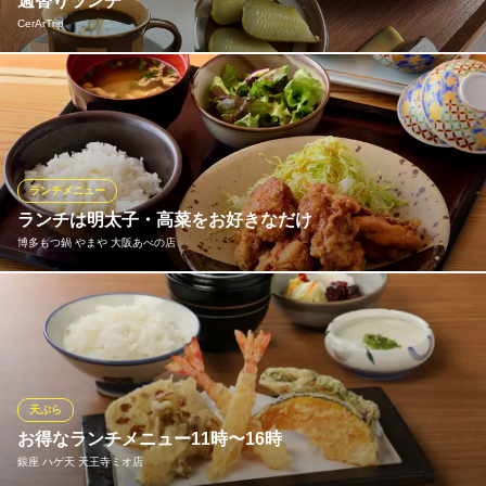
週替りランチ
カフェ
CerArTrip
ＪＲ大阪環状線寺田町駅 徒歩5分
大阪府大阪市阿倍野区天王寺町北2-16-7
伝統工芸のうつわに盛った野菜たっぷりのスープとおかず、 サラ
ダにピクルスのランチ(ライスまたはトースト選択)
CerArTrip
カフェ＆ギャラリー
ランチメニュー
阪堺電気軌道上町線東天下茶屋駅 徒歩4分
ランチは明太子・高菜をお好きなだけ
大阪府大阪市阿倍野区松虫通1-12-5
博多もつ鍋 やまや 大阪あべの店
やまやのランチは明太子、からし高菜、ご飯をお好きなだけお召
し上がりできちゃいます！
博多もつ鍋 やまや 大阪あべの店
博多もつ鍋・辛子明太子
天ぷら
近鉄南大阪線大阪阿部野橋駅 徒歩2分
お得なランチメニュー11時〜16時
大阪府大阪市阿倍野区阿倍野筋1-2-6
銀座 ハゲ天 天王寺ミオ店