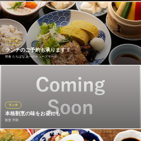
ランチタイム11時〜16時 天ぷらソフトランチ1320円(税込) ス
ペシャルランチ2310円(税込) ランチ天丼1320円(税込) 江戸前
天丼1705円(税込)
※こちらは昼のみのこだわりです。
ランチ
銀座 ハゲ天 天王寺ミオ店
ランチのご予約も承ります！
和食天ぷら
和食 たちばな あべのキューズモール
ＪＲ天王寺駅 徒歩2分
大阪府大阪市天王寺区悲田院町10-39-1104 天王寺ミオ11F
健康お野菜ランチ 若どり生塩麹焼き（豆腐食べ放題付）
おすすめランチメニュー
「名物とうふ」食べ放題
ランチ
名物
本格割烹の味をお昼にも
セルフコーナーよりお好きな量をお好きなタイミングでお取りいただけます。
割烹 平田
名物
たちばな お豆腐御膳
お客様一人ひとりに最高の状態でお料理をご提供するため、お昼
1,980円(税込)