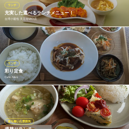
ランチメニューをもっと見る
たりなボリュームとコスパの良さをぜひ。
ランチ
充実した選べるランチメニュー！
中国料理 百楽天王寺店
おすすめランチメニュー
台湾小籠包 天王寺MIO店
中華ダイニング
焼肉定食
ＪＲ天王寺駅 徒歩1分
1,350円(税込)
大阪府大阪市天王寺区悲田院町10-48 天王寺ミオプラザ館4F
【小籠包３個付】点心おかずランチ〜エビチリ〜 エビチリに小籠
上ヘレ定食
包3個と選べる中華逸品、スープ、白ごはんが付いた定食です。
1,950円(税込)
白ご飯を2/3石焼炒飯に変更できます。+380円(税込418円)
3種盛定食
2,000円(税込)
台湾小籠包 天王寺MIO店
ランチ
小籠包・中華・点心
彩り定食
ランチメニューをもっと見る
ＪＲ天王寺駅 徒歩1分
Cafe Ailes
大阪府大阪市天王寺区悲田院町10-39
焼肉 喜久安
黒毛和牛専門 焼肉店
2週間に一度変わる定食です。色んな味を少しずつ楽しめるからだ
ＪＲ大阪環状線桃谷駅 徒歩1分
にやさしいお料理となっております。 18時まで提供してますので
大阪府大阪市天王寺区烏ケ辻1-1-22
遅めのお昼ご飯にも最適です。 その日の内容はInstagramをご確
認ください。
落ち着いた雰囲気
Cafe Ailes