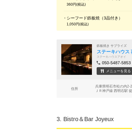
360円(税込)
シーフード鉄板焼（3品付き）
1,050円(税込)
鉄板焼き サプライズ
ステーキハウス 
ステーキハウスアオイ
050-5487-5853
メニューを見る
兵庫県明石市松の内2-
住所
ＪＲ神戸線 西明石駅 
3.
Bistro＆Bar Joyeux