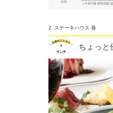
住所
ＪＲ神戸線 西明石駅 
2.
ステーキハウス 葵
ちょっと
ランチ