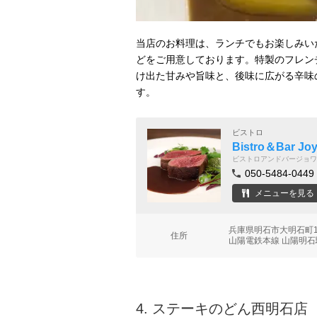
当店のお料理は、ランチでもお楽しみい
どをご用意しております。特製のフレン
け出た甘みや旨味と、後味に広がる辛味
す。
ビストロ
Bistro＆Bar Jo
ビストロアンドバージョワ
050-5484-0449
メニューを見る
兵庫県明石市大明石町1-
住所
山陽電鉄本線 山陽明石
4.
ステーキのどん西明石店