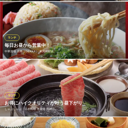
Ｗスペシャルランチ
本格インドカレーから、タイの人気屋台飯ガパオライスまで、そ
各 1,600円(税込)
の日の気分で選べる豊富なランチメニューが自慢です！ 定番のバ
ターチキンカレーやキーマカレーなど、多彩なカレーは辛さもお
ビビンバランチ
好みで。焼きたての大きなナンも種類豊富にご用意！ ピリ辛ガパ
1,400円(税込)
オライスやナシゴレンも、一度たべたらやみつきになる美味しさ
ランチ
ランチメニューをもっと見る
です。
毎日お昼から営業中！
中華酒場 月華（GEKKA） 東岡崎駅店
媽媽や 岡崎洞店
おすすめランチメニュー
チャイニーズダイニング
タイセット Thai Set
名鉄名古屋本線男川駅 車5分
毎日お昼から営業中！！ご予約不要。【麻婆豆富】【焼き餃子】
900円(税込)
愛知県岡崎市洞町字上荒田15-1
【小籠包】【海老のチリソース】等など・・ビールを片手にお昼
インドネシアセット Indonesia Set
からご堪能♪お食事中心のご利用も大歓迎です。※ランチメニュー
900円(税込)
は毎日11:00～14:00実施です。
ベジ＆カレーセット Veg & Curry Set
ランチ
1,100円(税込)
おすすめランチメニュー
お得にハイクオリティが叶う昼下がり
しゃぶしゃぶ・日本料理 木曽路 岡崎店
五目拉麺セット
ランチメニューをもっと見る
1,000円(税込)
ランチクーポンあり
詳細を見る
月華拉麺セット
お昼の御定食や季節の会席は勿論、しゃぶしゃぶや追加のお肉等