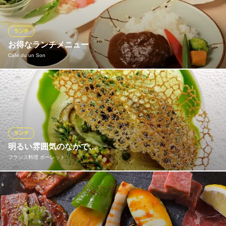
刺身定食2200円税込
例えば、鮮魚の刺身や旬食材のフライなどを提供しております。
2,200円(税込)
ランチのご飯はおかわりOK！手作りデザートとアフターコーヒー
も付いており人気の商品です。
うな重定食
ランチ
3,520円(税込)
お得なランチメニュー
おすすめランチメニュー
Cafe du un Son
ランチメニューをもっと見る
天婦羅ランチ定食
1,400円(税込)
全てのランチメニューに前菜プレート・ドリンクが付きます。ご
日本料理 重の家
壱松定食
上質空間で味わう和食
家族・ご夫婦・女子会などのご利用に最適！当店自慢のランチセ
1,850円(税込)
名鉄線東岡崎駅北口 車10分
ットとカフェメニューをお楽しみください。 デザートは+330円で
愛知県岡崎市井田新町3-5
お付けできます。
天婦羅定食
1,700円(税込)
ランチ
Cafe du un Son
明るい雰囲気のなかで…
ランチメニューをもっと見る
カフェ×岡崎
フランス料理 ポーレット
名鉄名古屋本線男川駅 徒歩13分
愛知県岡崎市明大寺町大圦48-14
朝獲れ海鮮と天婦羅 壱松 北岡崎店
北岡崎で旬食材の天婦羅
毎月、数回のみランチ営業を行なっております。 営業日は
愛知環状鉄道線北岡崎駅 徒歩5分
インスタグラムでお知らせしおりますので フランス料理ポーレ
愛知県岡崎市日名中町4-11
ットで検索をお願い致します。