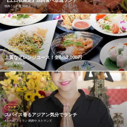
【土日祝限定】焼肉食べ放題ランチ
ランチメニューをもっと見る
Pie Chefs Kitchen HOLY PLACE
焼肉うしの家 岡崎店
パイのカフェレストラン
ソウルカルビ 葵湯店 はなれ
名鉄名古屋本線宇頭駅 徒歩28分
お風呂のある本格焼肉
愛知県岡崎市橋目町御小屋19-1
【うしの家岡崎店】土日祝限定で焼肉食べ放題ランチが始まりま
愛知環状鉄道線六名駅 徒歩15分
す！ランチ食べ放題：2,398円～
愛知県岡崎市戸崎新町2-1
※こちらは昼のみのこだわりです。
焼肉うしの家 岡崎店
ランチメニュー
焼肉食べ放題 半個室
上質なアレンジコース！全8品2,000円
名鉄名古屋本線男川駅 徒歩6分
媽媽や 岡崎洞店
愛知県岡崎市大西町奥長入2-3
媽媽やのランチメニューはバリエーションがとっても豊富。中で
もこちらのセレクトランチはサラダや炒めもの、ご飯ものなど6つ
のカテゴリからそれぞれお好きなものをチョイス♪自分だけのオリ
ジナルコースをご堪能頂けます。全8品1,800円（税込）
ランチ
おすすめランチメニュー
スパイス香るアジアン気分でランチ
ASIANレストラン 媽媽や カトマンズ
スペシャルランチ
1,400円(税込)