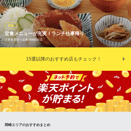
1,000円(税込)
もリーズナブルにご提供しております。木曽路クオリティをラン
チタイムにお得にご堪能ください。当店では気配り・目配り・心
坦々拉麺セット
ASIANレストラン 媽媽や カトマンズ
配りを心がけ、お客様に言われる前に行う先手のサービスを目指
1,000円(税込)
岡崎アジアンビストロ
愛知環状鉄道線大門駅 徒歩19分
しております。大切なゲストをお迎えする特別なご会食もお任せ
定食
ランチメニューをもっと見る
愛知県岡崎市鴨田町山ノ圦56-1 花笑ビルルシア2F
ください。
定食メニューが充実！ランチ仕事帰り
大衆食堂安べゑ東岡崎駅前店
中華酒場 月華（GEKKA） 東岡崎駅店
おすすめランチメニュー
東岡崎 中華酒場 個室
北海御膳(6/24～8/16)
名鉄名古屋本線東岡崎駅 徒歩1分
豊富な定食メニューをご用意しております。ランチに仕事の同僚
3,850円(税込)
15選以降のおすすめ店もチェック！
愛知県岡崎市明大寺町耳取14-5 SWING MALL 3F
と！夜は仕事終わりに定番のレモンサワーと共に！当店の定食メ
涼風三昧(6/24～8/7)
ニューは豊富で、日替わりのメニューも楽しめます。コスパ良く
国産牛ロース肉40g 2,420円(税込)
お食事いただけます。
麦とろろ定食
2,420円(税込)
大衆食堂安べゑ東岡崎駅前店
岡崎のコスパ抜群居酒屋
ランチメニューをもっと見る
名鉄名古屋本線東岡崎駅 徒歩1分
愛知県岡崎市明大寺本町4-41
しゃぶしゃぶ・日本料理 木曽路 岡崎店
しゃぶしゃぶ・日本料理
岡崎エリアのおすすめまとめ
愛知環状鉄道北岡崎駅 徒歩12分