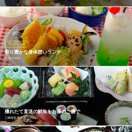
ランチタイムでは、セットメニューの他に「ランチコース」もご
用意しました。リーズナブルな価格ながらも、シェフが織りなす
本格イタリアンを存分にご堪能いただくことができます。自慢の
パスタや自家製ドルチェなど、大満足いただけること間違いな
し！記念日のデートや女子会にもおすすめ♪ぜひお気軽にお越しく
ワンプレート
ださい。
彩り豊かな身体想いランチ
PON CAFE
クッチーナ イタリアーナ ダ・フィリオ
イタリア料理 ワイン
旬の彩り鮮やかな野菜を使ったワンプレートランチは、見た目も
ＪＲ東海道本線岡崎駅西口 徒歩11分
愛知県岡崎市上和田町北屋敷46
美しく、栄養バランスも◎ 写真映えと食事バランスの両方を叶え
る人気メニューです。
PON CAFE
ランチ
秘密の森カフェ
獲れたて直送の鮮魚をお昼のご膳で
愛知環状鉄道線北岡崎駅 徒歩4分
三嶋寿司 昭和店
愛知県岡崎市日名中町3-11