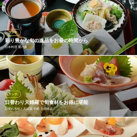
職人が握るお寿司をお値打ちに食べられるのも『三嶋寿司』の魅
力！朝獲れたばかりの旬の魚をランチでお愉しみいただけます。
月替わりの『特別ランチ』は要予約のスペシャルランチです。内
容は全て大将おまかせ！本格和食を充実の内容でご提供しており
ます。主婦会ランチやビジネスランチにもおすすめです。
ランチ
彩り豊かな旬の逸品をお昼の時間から
おすすめランチメニュー
日本料理 重の家
◆平日ランチ限定◆ぼたん
1,950円(税込)
当店の味をお得にお楽しみいただけるお昼のメニューで、優雅な
◆平日ランチ限定◆あやめ
ランチタイムをお過ごしください。大好評の「重の家御膳」など
1,600円(税込)
本格和食をご用意。彩り豊かに盛り付けられた、季節や仕入れに
よって変わる趣向を凝らした逸品料理で充実のひとときをどう
◆平日ランチ限定◆寿司ランチ
ぞ。炭火で香ばしく焼き上げるうなぎのメニューもおすすめで
1,300円(税込)
ランチ
す。
日替わり天婦羅で旬食材をお得に堪能
ランチメニューをもっと見る
朝獲れ海鮮と天婦羅 壱松 北岡崎店
おすすめランチメニュー
三嶋寿司 昭和店
重の家御膳
和食 個室 宴会 送迎
毎日仕入れている旬食材からその日のメニューが決定するため、
昼夜限定20食 2,750円税込
ＪＲ東海道本線西岡崎駅南口 徒歩3分
毎日愉しみにしていただいているお客様も多いランチメニュー。
愛知県岡崎市昭和町字薬師6-1