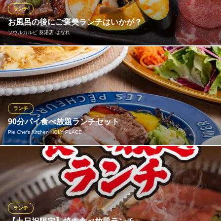
フランス料理 ポーレット
ランチ
フランス料理
お風呂の後にご褒美ランチはいかが？
ＪＲ東海道本線岡崎駅 車10分
ソウルカルビ 葵湯店 はなれ
愛知県岡崎市上地町西田8-20
葵湯店はなれの限定ランチメニュー♪牛タン、黒毛和牛ステーキ、
和牛特上カルビ、牛ハラミ、桜姫鶏、焼き野菜などが楽しめる
「特上葵湯ランチ」は、1,680円（税抜）で召しあがれます！これ
だけでも豪華なのに、自家製ナムルとキムチ、ご飯とスープがつ
いてきます！ご飯とスープはお替り無料が嬉しいポイントです♪
ランチ
90分パイ食べ放題ランチセット
おすすめランチメニュー
Pie Chefs Kitchen HOLY PLACE
葵湯店限定！満腹ランチ
1,650円(税込)
当店の名物ランチ、「90分パイ食べ放題ランチ」は5種類のお食事
サラダ焼肉ランチ
パイが食べ放題に！ 前菜サラダ、スープ、メイン料理、そして食
1,650円(税込)
べ放題のパイがつく、とってもお得なセットです。 ぐるなびから
なら、ドリンクセットやデザートセットと組み合わせたさらにお
本店スペシャルランチ
得なランチセットが予約できます！
2,200円(税込)
ランチ