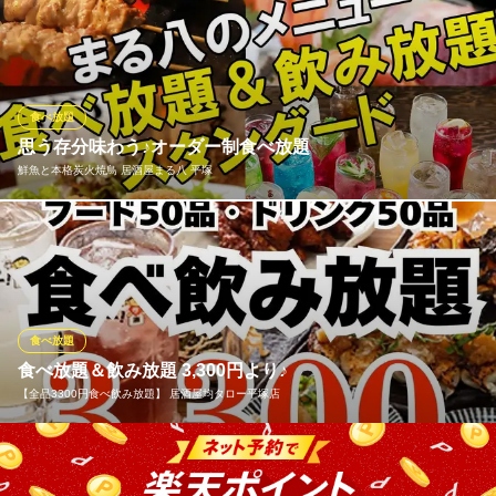
神奈川県平塚市紅谷町2-6 サクライビル2F
「平塚食べ放題 大好きや 平塚西口店」で楽しめる炭火七輪焼！
ホルモンも牛カルビだってぜ～んぶ食べ放題！ 特に「ホルモン焼
き」には絶対の自信がございます！とにかく「新鮮」さにこだわ
り随時最高の素材を提供！！ホルモン屋のこだわりと味を存分に
ご堪能ください。
食べ放題
※こちらは夜のみのこだわりです。
思う存分味わう♪オーダー制食べ放題
鮮魚と本格炭火焼鳥 居酒屋まる八 平塚
大好きや 平塚西口店
厳選飲み食べ放題居酒屋
大好評の食べ放題＆お酒飲み放題プランがリニューアル！『まる
ＪＲ東海道本線平塚駅西口 徒歩2分
神奈川県平塚市紅谷町18-8
八』のメニューをオーダー制でお楽しみいただけるのはそのまま
に、『スタンダード』or『プレミアム』、とお好きなプラン＆時
間を選んで満喫いただけます♪好きなものを好きなだけ、思う存分
お楽しみください！
食べ放題
食べ放題＆飲み放題 3,300円より♪
鮮魚と本格炭火焼鳥 居酒屋まる八 平塚
【全品3300円食べ飲み放題】 居酒屋均タロー平塚店
17～24時まで営業中
ＪＲ東海道本線平塚駅 徒歩3分
神奈川県平塚市紅谷町14-18 1F
どれだけ食べても、どれだけ飲んでも3,300円！2時間食べ飲み放
題！バイキング方式ではなくオーダー式なので、作り立てのお料