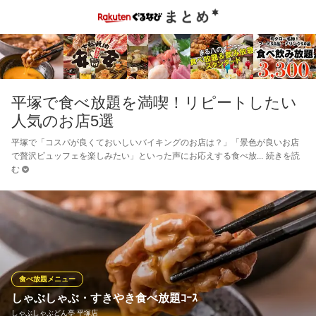
平塚で食べ放題を満喫！リピートしたい
人気のお店5選
平塚で「コスパが良くておいしいバイキングのお店は？」「景色が良いお店
で贅沢ビュッフェを楽しみたい」といった声にお応えする食べ放
続きを読
む
食べ放題メニュー
しゃぶしゃぶ・すきやき食べ放題ｺｰｽ
しゃぶしゃぶどん亭 平塚店