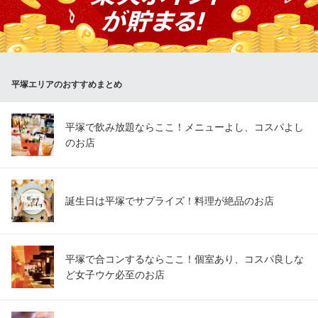
理と豊富な品揃えのドリンクを心ゆくまでお愉しみいただけます
◎
【全品3300円食べ飲み放題】 居酒屋均タロー平塚店
全品食べ飲み放題
平塚エリアのおすすめまとめ
ＪＲ東海道本線平塚駅 徒歩4分
神奈川県平塚市紅谷町4-12 紅谷町ダイアビル2F
平塚で飲み放題ならここ！メニューよし、コスパよし
のお店
誕生日は平塚でサプライズ！料理が絶品のお店
平塚で合コンするならここ！個室あり、コスパ良しな
ど女子ウケ必至のお店