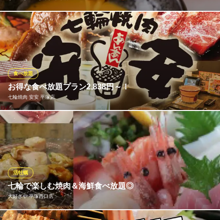
お肉はもちろん、鍋野菜、ごはん、うどん、中華麺、香の物が食
べ放題になるコースをご用意いたしました！ご予算やお好みのお
肉に合わせてお選びいただけます。特別な日にもそうでない日に
も大満足必至の食べ放題を、是非ご利用ください♪
食べ放題
しゃぶしゃぶどん亭 平塚店
お得な食べ放題プラン2,838円～！
しゃぶしゃぶ・すきやき
七輪焼肉 安安 平塚店
ＪＲ東海道本線平塚駅 車5分
神奈川県平塚市東八幡2-4-39
お得な食べ放題プランは2,838円(税込)～！ご予算や用途で3種か
らお選びいただけます。プラス1,430円(税込)で飲み放題付にも変
更可◎少人数から大人数までのご宴会が可能です！ 飲み放題・歓
迎会・送迎会・女子会・飲み会・同窓会・ファミリーなど様々な
シーンでお得に炭火焼肉宴会をお楽しみください！
活牡蠣
七輪で楽しむ焼肉＆海鮮食べ放題◎
七輪焼肉 安安 平塚店
大好きや 平塚西口店
炭火焼肉 食べ放題店
ＪＲ東海道本線平塚駅 徒歩3分