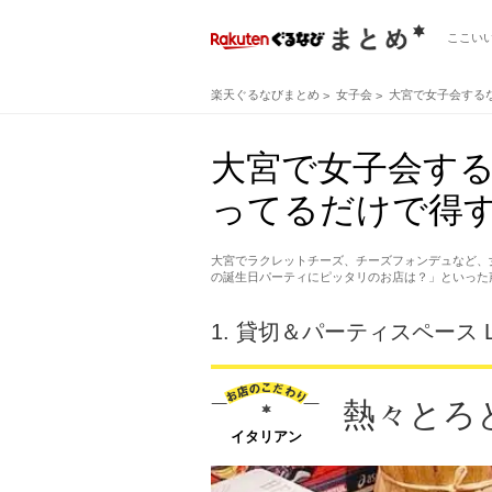
ここい
楽天ぐるなびまとめ
女子会
大宮で女子会する
大宮で女子会す
ってるだけで得す
大宮でラクレットチーズ、チーズフォンデュなど、
の誕生日パーティにピッタリのお店は？」といった
1.
貸切＆パーティスペース Lis
熱々とろ
イタリアン