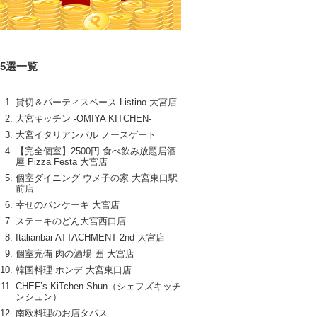
15選一覧
貸切＆パーティスペース Listino 大宮店
大宮キッチン ‐OMIYA KITCHEN‐
大宮イタリアンバル ノースゲート
【完全個室】2500円 食べ飲み放題居酒
屋 Pizza Festa 大宮店
個室ダイニング ウメ子の家 大宮東口駅
前店
幸せのパンケーキ 大宮店
ステーキのどん大宮西口店
Italianbar ATTACHMENT 2nd 大宮店
個室完備 肉の酒場 囲 大宮店
韓国料理 ホンデ 大宮東口店
CHEF’s KiTchen Shun（シェフズキッチ
ンシュン）
南欧料理のお店タパス