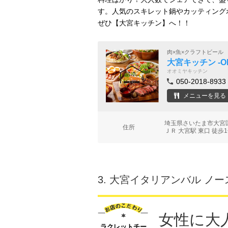
す。人気のスキレット鍋やカッティング
ぜひ【大宮キッチン】へ！！
肉×魚×クラフトビール
大宮キッチン ‐OMI
オオミヤキッチン
050-2018-8933
メニューを見る
埼玉県さいたま市大宮区大
住所
ＪＲ 大宮駅 東口 徒歩
3.
大宮イタリアンバル ノー
女性に大
ラクレットチー