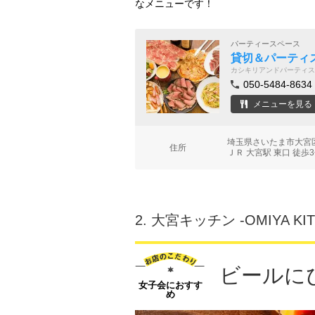
なメニューです！
パーティースペース
貸切＆パーティスペ
カシキリアンドパーティス
050-5484-8634
メニューを見る
埼玉県さいたま市大宮区仲
住所
ＪＲ 大宮駅 東口 徒歩
2.
大宮キッチン ‐OMIYA KIT
ビールに
女子会におすす
め