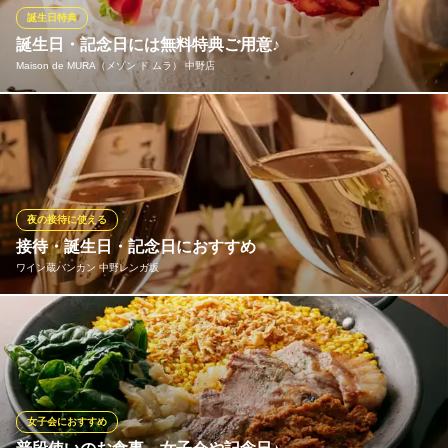
誕生日特典
キャンティ・ピエトラ
誕生日・記念日には無料特典ご用意♪
イタリアンとワイン
Maison de MURA（メゾン ド ムラ） 中野店
地下鉄丸ノ内線中野坂上駅 徒歩3分
東京都中野区本町2-29-13 パラッツオピエトラ1F
大切な方へサプライズで特別なお祝いをしてみませんか？誕生
日・記念日のお客様へデザートプレートをご提供させて頂きま
す。お祝いのメッセージもご用意致しますので、是非お問い合わ
せ下さい！
夜の接待に使える
Maison de MURA（メゾン ド ムラ） 中野店
接待・誕生日・記念日におすすめ
【中野北口・居酒屋】
ワイン蔵バンカン 中野レンガ坂
ＪＲ中央線中野駅 徒歩2分
東京都中野区中野5-65-6 4F
主役を華やかにお祝い★嬉しい特典有！誕生日や記念日などのお
祝いをするのに相応しいメッセージ付きデザートプレートご用意
しております。乾杯はスパークリングワインで。大切なあの人
へ、お世話になったあの方へ、感謝や心のこもったサプライズ演
出をサポートします。
女子会におすすめ
※こちらは夜のみのこだわりです。