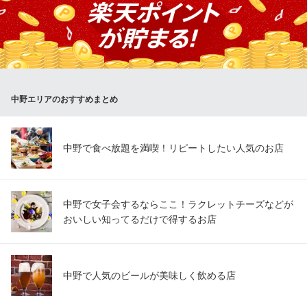
東京都中野区中野5-55-6 B1
気軽に入れるお店です。カウンター席は、お一人でゆっくり寛ぎ
ながらお酒を愉しむのも、カップル同士が静かに愛を語らうのに
も最適です。
にんにくバル ザ・ガーリック中野
にんにく料理専門店
中野エリアのおすすめまとめ
ＪＲ中央線中野駅 徒歩3分
東京都中野区中野5-32-5 神谷ビル1F
中野で食べ放題を満喫！リピートしたい人気のお店
中野で女子会するならここ！ラクレットチーズなどが
おいしい知ってるだけで得するお店
中野で人気のビールが美味しく飲める店