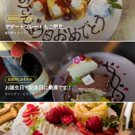
(※4名様～＆ｹｰｷは手作りのため３営業日前迄要予約)
少人数貸切・隠れ家キッチン ガレット （GARRET）中野
記念日におすすめ
中野隠れ家的ダイニング
デザートプレートもご用意…♪
ＪＲ中野駅北口 徒歩3分
東中野イタリアン グラート
東京都中野区中野5-56-14 岡田ビル2F
誕生日・記念日のサプライズに、特別な日の演出はグラートにお
任せください。飲み放題付パーティーコースは4,000円～ご用意し
ております。大人数でのサプライズパーティーから、大切な人と
過ごす記念日・デート等、様々なシーンをおもてなし致します。
記念日におすすめ
東中野イタリアン グラート
お誕生日・記念日に最適です！
ランク上のファミレス
キャンティ・ピエトラ
ＪＲ中央線東中野駅 徒歩1分
東京都中野区東中野4-9-1
お誕生日・記念日にサプライズプレートをご用意致します！ メッ
セージを付ける事が可能ですのでご相談ください。 大切な方への
おもてなしにスタッフもできる限りサポートいたしますので お気
軽に店舗までお問合せください。