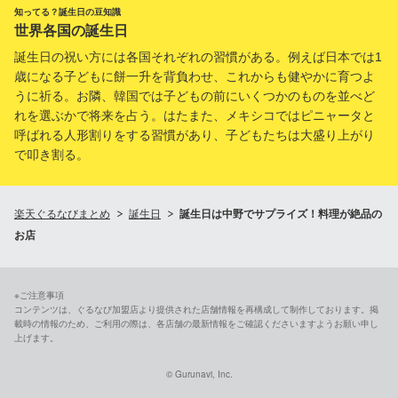
知ってる？誕生日の豆知識
世界各国の誕生日
誕生日の祝い方には各国それぞれの習慣がある。例えば日本では1
歳になる子どもに餅一升を背負わせ、これからも健やかに育つよ
うに祈る。お隣、韓国では子どもの前にいくつかのものを並べど
れを選ぶかで将来を占う。はたまた、メキシコではピニャータと
呼ばれる人形割りをする習慣があり、子どもたちは大盛り上がり
で叩き割る。
楽天ぐるなびまとめ
誕生日
誕生日は中野でサプライズ！料理が絶品の
お店
※ご注意事項
コンテンツは、ぐるなび加盟店より提供された店舗情報を再構成して制作しております。掲
載時の情報のため、ご利用の際は、各店舗の最新情報をご確認くださいますようお願い申し
上げます。
© Gurunavi, Inc.