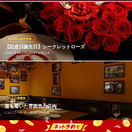
東京都中野区中野5-59-2 エフワンビル1F
2022年から5年続けて【日本の名門料理店100選】に選出
RESTAURANT L’ESPRIT DE CHEVALIER
進化した古典フレンチ
ＪＲ中央線東中野駅 徒歩1分
記念日におすすめ
東京都中野区東中野1-57-7 鈴木ビルB1
【記念日誕生日】シークレットローズ
CAFE ＆ RESTAURANT STELLA
パティシエが織りなす独創的なデザートプレート『シークレット
ローズ』。まるで本物のバラのように美しく煌びやかな特別感あ
るプレートとなっております。落ち着きのある店内とシークレッ
トローズのロマンティックな雰囲気で大切な方が喜ぶこと間違い
なし♪(前日までの予約となります)ランチディナー問わずご利用頂
大人の雰囲気
けます。
落ち着いた雰囲気の店内
にんにくバル ザ・ガーリック中野
CAFE ＆ RESTAURANT STELLA
中野 隠れ家ビストロ
静かに語らう空間。 店内は、カジュアルな雰囲気で、仕事帰りに
ＪＲ中央線中野駅 徒歩4分