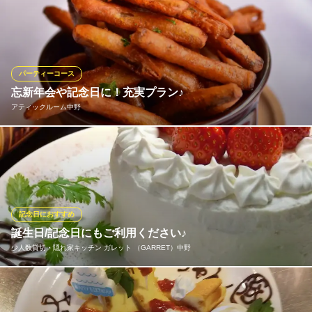
周りの目が気にならない扉付きのプライベート完全個室は女子
会・記念日・誕生日会にオススメです。優美な空間でゆったりと
寛ぎながらカジュアルフレンチをお楽しみ下さい！旬野菜や直送
鮮魚を使ったヘルシーな料理は女性にピッタリです！3時間飲み放
題付コースは5,500円～♪中野での女子会・記念日・誕生日会は当
パーティーコース
店へ是非♪
忘新年会や記念日に！充実プラン♪
アティックルーム中野
ネオビストロ MURA 中野店
フレンチビストロ・貸切
当店自慢の空間でお食事のコースをお任せください！！ 前菜、メ
ＪＲ中央線中野駅北口 徒歩1分
東京都中野区中野5-65-6 山和ビル3 3F
イン、スイーツなど、飲み放題付でご提供いたします。プランは
選べるスタンスで！お客様に合ったプランで食事の場を楽しんで
いただけたらと思います☆
記念日におすすめ
アティックルーム中野
誕生日/記念日にもご利用ください♪
欧風ダイニングバル
少人数貸切・隠れ家キッチン ガレット （GARRET）中野
ＪＲ中央線中野駅 徒歩1分
東京都中野区中野5-63-1 サンメイトビル4F
【誕生日/記念日専用】人気生麵パスタ&旬素材メインが入った6
品！120分飲み放題+なんとホールケーキをサービス♪ 1名3,850円