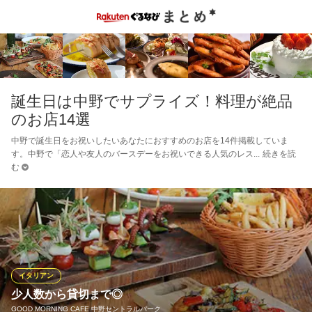
誕生日は中野でサプライズ！料理が絶品
のお店14選
中野で誕生日をお祝いしたいあなたにおすすめのお店を14件掲載していま
す。中野で「恋人や友人のバースデーをお祝いできる人気のレス
続きを読
む
イタリアン
少人数から貸切まで◎
GOOD MORNING CAFE 中野セントラルパーク