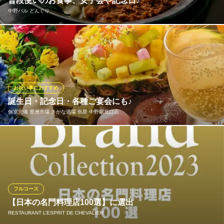
普段使いのお食事、女子会や記念日♪
中野バル どんぐり
ワイン蔵バンカン 中野レンガ坂
日本ワイン×一軒家貸切
中野の喧騒を忘れさせる、大人のための「隠れ家」「中野バル ど
ＪＲ中央線中野駅南口 徒歩2分
東京都中野区中野3-35-8
んぐり」が多くの人々に愛され続けている理由は、味だけではあ
りません。それは、スタッフのの心地よい距離感の接客にありま
す。美味しいものを、気取らずにどれを頼んでも外れがないと評
判です。
お祝い事におすすめ
誕生日・記念日・各種ご宴会にも♪
中野バル どんぐり
個室完備 豊洲市場 さかな酒場 魚星 中野駅北口店
スペインバル×ワイン
ＪＲ中央線中野駅 徒歩4分
東京都中野区中野5-57-10 CUBE中野ビル3F
誕生日、記念日、お祝いなど大切な人へのサプライズは当店にお
任せください♪祝う側も祝われる側も、楽しく記憶に残る宴会をし
ていただけますように…☆全力でサポート致します！※要予約。詳
細は店舗にお問合せ下さい。
フルコース
個室完備 豊洲市場 さかな酒場 魚星 中野駅北口店
【日本の名門料理店100選】に選出
個室 海鮮 居酒屋
RESTAURANT L’ESPRIT DE CHEVALIER
ＪＲ中野駅 徒歩2分