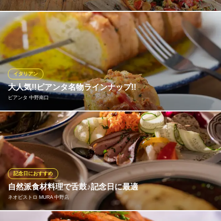
親しい仲間と、ご家族と、大切な人との時間を楽しくお過ごし下
さい♪目の前はひろーい公園で開放感もバツグン!!季節を感じて頂
けるお店です。
※こちらは夜のみのこだわりです。
イタリアン
GOOD MORNING CAFE 中野セントラルパーク
大人気!!ピアンタ名物ラインナップ!!
イタリアン/カフェ
ピアンタ 中野南口
ＪＲ中央線中野駅北口 徒歩1分
東京都中野区中野4-10-2 中野セントラルパークサウス1F
【定番】モッツァレラチーズとトマトの串焼きガーリックトース
ト!! フランスパンにモッツァレラとトマトをはさんで熱々のにん
にくバターを豪快にかけたピアンタの定番！リピーターのお客様
はこれを目当てにご来店されることも！
記念日におすすめ
ピアンタ 中野南口
自然派食材料理で舌鼓♪記念日に最適
カジュアルイタリアン
ネオビストロ MURA 中野店
ＪＲ中央線中野駅 徒歩4分
東京都中野区中野2-29-15