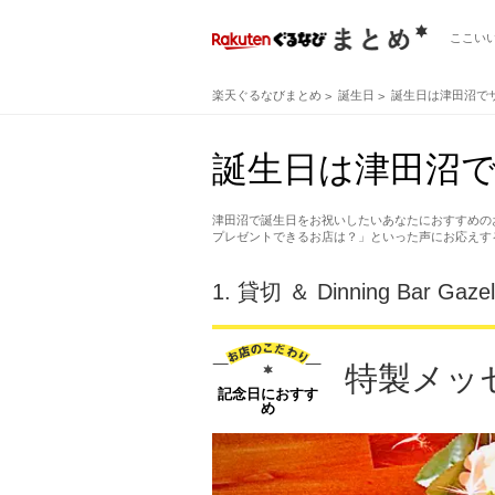
ここい
楽天ぐるなびまとめ
誕生日
誕生日は津田沼で
誕生日は津田沼で
津田沼で誕生日をお祝いしたいあなたにおすすめの
プレゼントできるお店は？」といった声にお応えす
1.
貸切 ＆ Dinning Bar G
特製メッ
記念日におすす
め