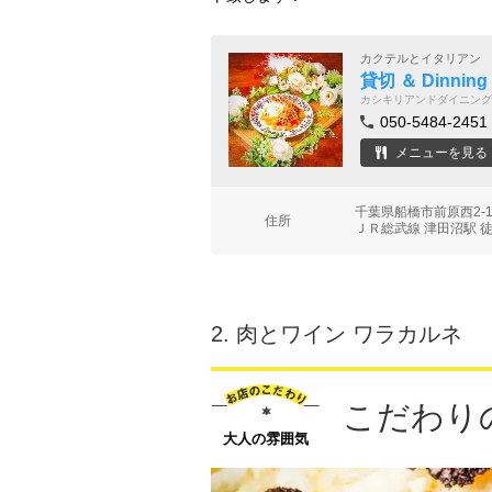
カクテルとイタリアン
貸切 ＆ Dinnin
カシキリアンドダイニング
050-5484-2451
メニューを見る
千葉県船橋市前原西2-1
住所
ＪＲ総武線 津田沼駅 
2.
肉とワイン ワラカルネ
こだわり
大人の雰囲気