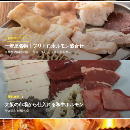
大阪メトロ千日前線鶴橋駅 徒歩1分
大阪府大阪市天王寺区下味原町1-20
プップギ・マメ・チレ（珍しい）・ハツ・タンツラ・焼レバー・
大腸・赤セン・ホルモンの9種類を1プレートにした盛り合わせ
は、少しずつ食べ比べができる楽しい一皿♪それぞれの部位をお好
みの焼き加減で焼き上げお召し上がりください。各部位の食感・
味わい・旨味をご堪能ください♪※内容は仕入れによって変わりま
新鮮牛ホルモン
す
一燈屋名物！ブリトロホルモン盛合せ
国産牛 内臓専門店 一燈屋 （いっとうや）大今里店
鶴橋焼肉 牛一 新館
神戸ビーフを一頭買い
当店自慢の新鮮なホルモン盛り合わせがなんと！250ｇで1200
ＪＲ大阪環状線鶴橋駅 徒歩1分
大阪府大阪市天王寺区下味原町5-19
円！十分満足できるボリュームです。臭みの無い甘い脂が口の中
に広がる当店のホルモンを是非ご賞味ください♪
国産牛 内臓専門店 一燈屋 （いっとうや）大今里店
新鮮食材
国産牛ホルモン専門店
大阪の市場から仕入れる和牛ホルモン
大阪メトロ今里筋線今里駅 徒歩2分
炭火焼肉 鶴橋七輪
大阪府大阪市東成区大今里1-37-15
すべて常にできるだけ新鮮な状態でお客様に提供させていただい