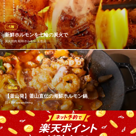
ています。 脂ののったシマ腸、弾力のあるレバーやハツ、柔らか
いミノやミノサンド、歯ごたえのあるコリコリやハチノス、ごり
ごりしたウルテ、程よい脂ののった赤セン、ステーキみたいな厚
さの厚切り塩タン。 これらはすべて塩ダレで食べても美味しい
七輪
です。
新鮮ホルモンを七輪の炭火で
炭火焼肉 昭和ホルモン 玉造店
炭火焼肉 鶴橋七輪
鶴橋炭火焼肉・ホルモン
独自ルートで開拓した市場から鮮度と肉質の良いお肉を仕入れて
近鉄鶴橋駅 徒歩1分
大阪府大阪市天王寺区下味原町5-24
います。さらに、鮮度管理を徹底し、肉質や部位ごとに厚みや切
り方を変えているので、それぞれのお肉を最高の状態で楽しんで
いただけます！
韓国鍋
炭火焼肉 昭和ホルモン 玉造店
【釜山発】釜山直伝の海鮮ホルモン鍋
炭火焼肉
日々輝Koreandining
ＪＲ大阪環状線玉造駅 徒歩1分
大阪府大阪市東成区東小橋1-1-2
韓国・釜山発祥の海鮮ホルモン鍋「ナッコプセ」を看板メニュー
として提供。テナガダコ・海老・ホルモン・野菜・春雨等を旨辛
タレで煮込み、旨味と辛さが一体となった一品は、韓国本場の味