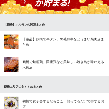
わいを感じられる逸品です。辛さは「小辛〜激辛」まで選べるた
め、辛い物が苦手な方からしっかり辛さを求める方まで幅広く楽
しめます。
【鶴橋】ホルモンの関連まとめ
日々輝Koreandining
韓国鍋専門店
ＪＲ大阪環状線鶴橋駅 徒歩4分
【絶品】鶴橋で牛タン、黒毛和牛などうまい焼肉店ま
大阪府大阪市生野区鶴橋2-14-14
とめ
鶴橋で銘柄鶏、国産鶏など美味しい焼き鳥が味わえる
人気店
鶴橋エリアのおすすめまとめ
鶴橋で女子会するならここ！知ってるだけで得するお
店