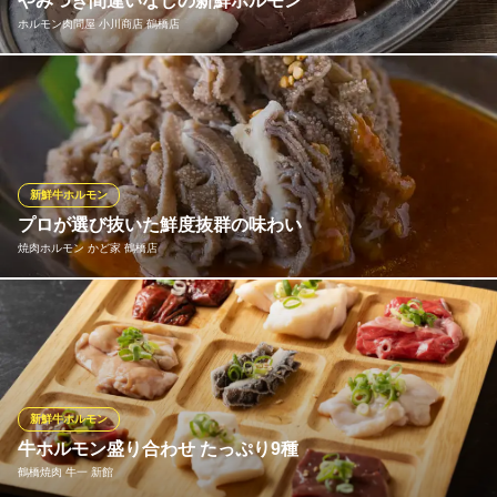
やみつき間違いなしの新鮮ホルモン
ホルモン肉問屋 小川商店 鶴橋店
独自のルートで仕入れる当店のホルモンは鮮度抜群！炭火でジュ
ワっと焼き上げる自慢のホルモンはまさに絶品。リピーターも続
出のやみつき間違いなしのおいしさです♪当店のホルモンは冷凍は
していません。なので、日によっては売り切れる部位もございま
す！お早目にお越しください♪
新鮮牛ホルモン
プロが選び抜いた鮮度抜群の味わい
ホルモン肉問屋 小川商店 鶴橋店
焼肉ホルモン かど家 鶴橋店
美味しいお肉といえば
大阪メトロ千日前線鶴橋駅 徒歩1分
大阪府大阪市天王寺区舟橋町18-5
コリコリとした独特の食感を楽しむ国産せんまい。鮮度抜群の品
質自慢だからこそご提供できる逸品で、さっぱりした味わいが人
気。コク深く、濃厚な旨味の自家製黒味噌タレと相性抜群です。
店独自ブレンドの塩で食すのもグルメなお客様におすすめ。生ビ
ールやハイボールのアテにうってつけの一皿です。
新鮮牛ホルモン
牛ホルモン盛り合わせ たっぷり9種
焼肉ホルモン かど家 鶴橋店
鶴橋焼肉 牛一 新館
精肉店直営の焼肉食堂