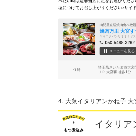
べたい時は是非当店に足をお運びくださ
塩につけてお召し上がりください♪サイ
肉問屋直送焼肉食べ放
焼肉万里 大宮
ヤキニクバンリオオミヤス
050-5488-3262
メニューを見る
埼玉県さいたま市大宮区大
住所
ＪＲ 大宮駅 徒歩1分
4.
大衆イタリアンかね子 大
イタリア
もつ煮込み