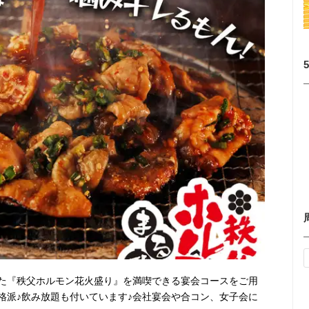
た『秩父ホルモン花火盛り』を満喫できる宴会コースをご用
格派♪飲み放題も付いています♪会社宴会や合コン、女子会に