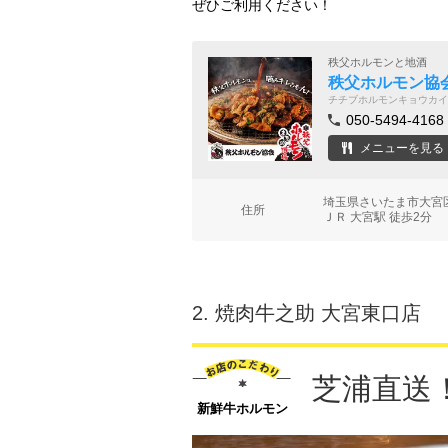
ぜひご利用ください！
秩父ホルモンと地酒
秩父ホルモン協会
チチブホルモンキョウカイ
050-5494-4168
メニューを見る
埼玉県さいたま市大宮
住所
ＪＲ 大宮駅 徒歩2分
2.
焼肉牛之助 大宮東口店
芝浦直送
新鮮牛ホルモン