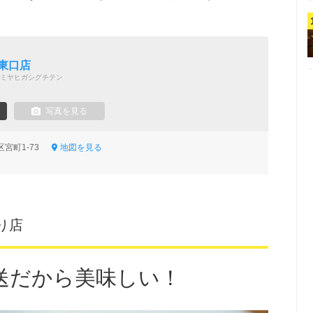
東口店
ミヤヒガシグチテン
写真を見る
区宮町1-73
地図を見る
り店
送だから美味しい！