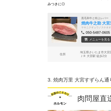
みつきに◎
黒毛和牛と特上レバー
焼肉牛之助 大宮
ヤキニクギュウノスケオオ
050-5487-0605
メニューを見る
埼玉県さいたま市大宮
住所
ＪＲ 大宮駅 徒歩2分
3.
焼肉万里 大宮すずらん通
肉問屋直
ホルモン