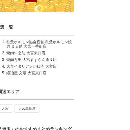
5選一覧
秩父ホルモン協会直営 秩父ホルモン焼
肉 まる助 大宮一番街店
焼肉牛之助 大宮東口店
焼肉万里 大宮すずらん通り店
大衆イタリアンかね子 大宮店
鍛冶屋 文蔵 大宮東口店
周辺エリア
大宮
大宮高島屋
「埼玉」のおすすめまとめランキング