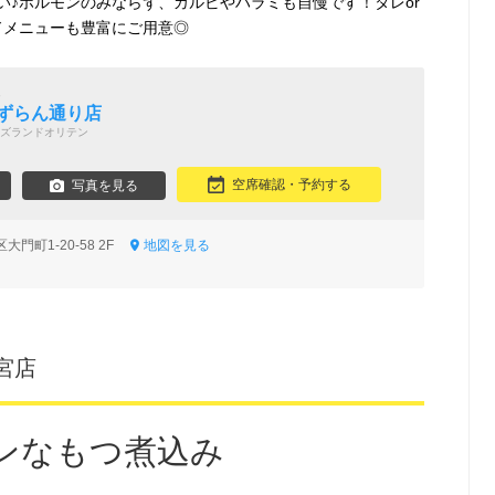
い♪ホルモンのみならず、カルビやハラミも自慢です！タレor
ドメニューも豊富にご用意◎
題
すずらん通り店
ズランドオリテン
空席確認・予約する
写真を見る
門町1-20-58 2F
地図を見る
宮店
ンなもつ煮込み