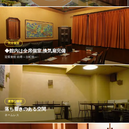
長岡駅前の好立地！個室のお席は数に限りがありますので、ご予
約はお早めに…。落ち着いた和モダンの大人の空間は宴会・飲み
会に最適！コースは全て飲み放題付き！お得なプランからワンラ
ンク上の宴会プランまでご用意しております！お得なクーポンも
あり◎
完全個室
◆館内は全席個室,換気扇完備
隠れ家個室居酒屋 季の庭－TOKINONIWA－長岡駅前店
迎賓會館 紡希～台町朔～
長岡 個室 居酒屋
ＪＲ長岡駅 徒歩2分
新潟県長岡市城内町1-3-3 GS長岡ビル1F
歴史を感じる建物は大小様々な完全個室をご用意しております。2
名/10名/20名/48名様の個室のお部屋をご用意。全席完全個室とな
っている為、周囲の目を気にせずお食事をお愉しみ頂けます。全
室換気扇完備。プロジェクターやマイクなど、設備も充実してお
ります。
優雅な個室
落ち着きのある空間
迎賓會館 紡希～台町朔～
ネームレス
迎賓會舘
ＪＲ長岡駅 徒歩5分