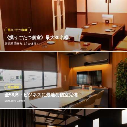
新潟県長岡市台町2-10-13
20名様から貸し切りも致します。 落ち着きのある空間で皆さまを
おもてなし致します。どうぞご利用くださいませ。
ネームレス
ダイニングバー
掘りごたつ個室
ＪＲ長岡駅 徒歩3分
《掘りごたつ個室》最大30名様
新潟県長岡市大手通り1-3-8 エイムビル1F
居酒屋 酒嘉丸（さかまる）
個室を繋げれば少人数～最大30名様迄OKの個室に早変わり 忘年
会、新年会、歓送迎会、納涼会etc...年中通してあらゆるご宴会で
使い勝手の良いお店
居酒屋 酒嘉丸（さかまる）
完全個室
創作和食と個室
全58席・ビジネスに最適な個室完備
ＪＲ長岡駅 車12分
Mizbachi Coffee
新潟県長岡市宮関1-2-1 ホテルリバーイン1F
広々とした店内には全５８席をご用意し、日常のカフェ利用から
大規模なパーティーやイベントまで、柔軟に対応いたします。 さ