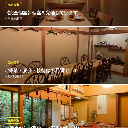
い。
完全個室
《完全個室》個室を完備しています
魚と地酒ともつ鍋 美食倶楽部 まる和
料亭 東忠長岡
個室完備のもつ鍋居酒屋
ＪＲ長岡駅 徒歩5分
新潟県長岡市東坂之上町1-3-13 1F
少人数でもゆったりお過ごしいただける個室を完備しておりま
す。会社の接待やご家族でのお祝い事などのシーンでも安心して
ご利用いただけます。
料亭 東忠長岡
完全個室
長岡駅前の料亭
ご家族・宴会・接待は木乃間で！！
ＪＲ長岡駅 徒歩4分
木乃間鮨総本店
新潟県長岡市東坂之上町1-4-3 スカイハイツ1F
ゆったりとうま～いお酒に海鮮和風料理。春夏秋冬味不変。お子
様メニューもあります。新潟和牛やニーズにあったネタも取り揃
えることができます。また、接待はもちろん木乃間鮨で!!ご予算、
お料理、サービス、お客様のニーズにあわせた取り組みを、させ
ていただきます。ご要望をどしどしお申し付けくださいませ。
座敷個室