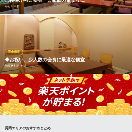
ご接待からご宴会 ご家族の集まりに
木乃間鮨総本店
かも川本館
寿司和風浜磯料理
ＪＲ長岡駅 徒歩3分
新潟県長岡市台町1-3-10
大切なお客様のおもてなしには、季節の花をあしらった趣あるお
座敷で心安らぐひとときをお過ごしください。ご宴会から少人数
でのご会合まで、用途に応じたご会食スタイルでお迎えいたしま
す。最大40名様まで一堂に会せる広間、庭園の眺め豊かなお座
敷。完全個室となるお座敷はすべて椅子テーブル席での設えも可
完全個室
能です。
◆お祝い、少人数の会食に最適な個室
御座敷割烹 七福
かも川本館
料亭
落ち着いた雰囲気の中で行き届いたサービスと旬の料理をお楽し
ＪＲ長岡駅 徒歩7分
新潟県長岡市殿町2-3-5
みください。 掘りごたつ席、テーブル席をご用意しております。
＜4名個室×５部屋、6名個室×2部屋、10名個室×1部屋、8名個室×
1部屋＞接待・顔合わせ、会食など様々なシーンでのご利用頂けま
す。
御座敷割烹 七福
長岡エリアのおすすめまとめ
個室で味わう日本料理