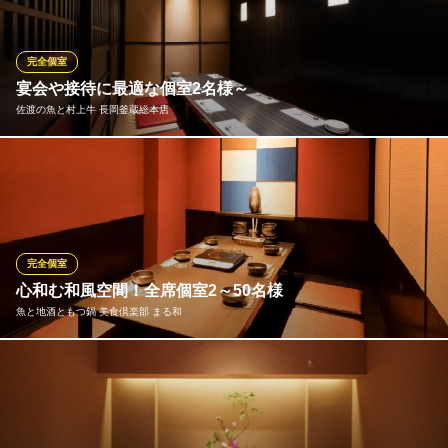
らに、完全プライベート空間となる４つの個室を完備。 周囲の目
を気にせず集中できるため、大切な商談やリモートワークなどの
ビジネスユースにも最適です。上品な時間をお約束いたします。
完全個室
宴会や接待に最適な個室2名様～
Mizbachi Coffee
佐渡の魚と村上牛 長岡釜蔵総本店
イタリアンカフェ
ＪＲ信越本線来迎寺駅 車12分
新潟県長岡市関原南2-4067
座敷の完全個室は2名様～利用可能なので、会社の飲み会はもちろ
ん、接待や記念日にもおすすめ！目の前で調理が見えるカウンタ
ー席は、お一人様やデート利用に人気です。その他、半個室やレ
イアウトが変更できるテーブル席もご用意しているので、利用シ
ーンに合わせてお選びください！
完全個室
心和む和風空間！全席個室2～50名様
佐渡の魚と村上牛 長岡釜蔵総本店
魚と地酒ともつ鍋 美食倶楽部 まる和
新潟の地産地消を楽しむ
ＪＲ長岡駅 徒歩2分
新潟県長岡市城内町1-611-1 CoCoLo長岡1F
優しく照らされたライトがホッとする和の空間には、少人数～最
大50名様まで収容可能なくつろぎの空間が広がる掘りごたつ個室
や特別感のあるペアシートなど多彩に完備しております。各種宴
会や友人とのお集まり、接待など様々なシーンでご利用くださ