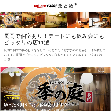
長岡で個室あり！デートにも飲み会にも
ピッタリの店11選
長岡で個室のあるお店を探しているあなたにおすすめのお店を11件掲載して
います。長岡で「合コンにピッタリの個室があるお店を教えて
続きを読
む
少人数個室
ゆったり掘りごたつ個室あります◎
隠れ家個室居酒屋 季の庭－TOKINONIWA－長岡駅前店