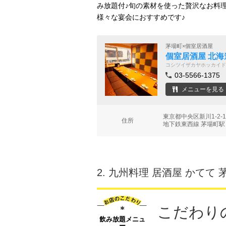
み放題付♪旬の素材を使った贅沢なお料
様々な宴会におすすめです♪
茅場町×個室居酒屋
個室居酒屋 北海
コシツイザカヤホッカイド
03-5566-1375
メニューを見る
東京都中央区新川1-2-
住所
地下鉄東西線 茅場町駅
2.
九州料理 居酒屋 かてて 
こだわり
飲み放題メニュ
ー