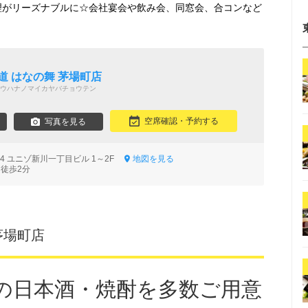
理がリーズナブルに☆会社宴会や飲み会、同窓会、合コンなど
道 はなの舞 茅場町店
ウハナノマイカヤバチョウテン
空席確認・予約する
写真を見る
14 ユニゾ新川一丁目ビル 1～2F
地図を見る
 徒歩2分
茅場町店
の日本酒・焼酎を多数ご用意