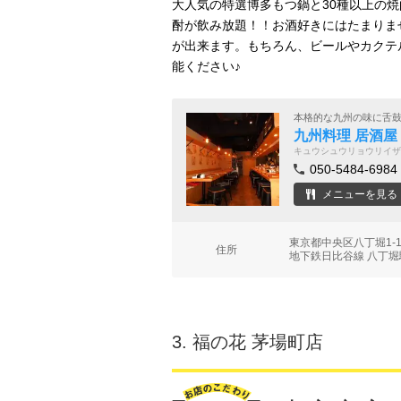
大人気の特選博多もつ鍋と30種以上の
酎が飲み放題！！お酒好きにはたまりませ
が出来ます。もちろん、ビールやカクテル
能ください♪
本格的な九州の味に舌
九州料理 居酒屋
キュウシュウリョウリイザ
050-5484-6984
メニューを見る
東京都中央区八丁堀1-
住所
地下鉄日比谷線 八丁堀駅
3.
福の花 茅場町店