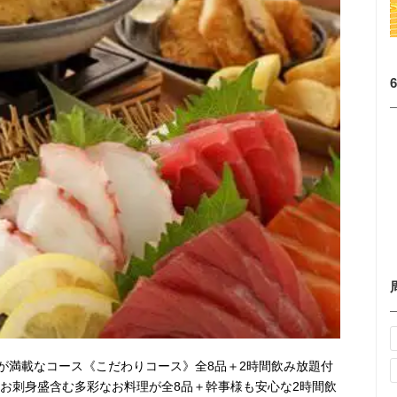
が満載なコース《こだわりコース》全8品＋2時間飲み放題付
群なお刺身盛含む多彩なお料理が全8品＋幹事様も安心な2時間飲