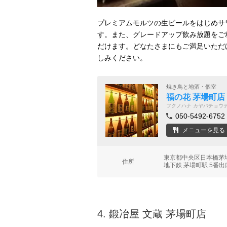
プレミアムモルツの生ビールをはじめサ
す。また、グレードアップ飲み放題をご
だけます。どなたさまにもご満足いただ
しみください。
焼き鳥と地酒・個室
福の花 茅場町店
フクノハナ カヤバチョウ
050-5492-6752
メニューを見る
東京都中央区日本橋茅場
住所
地下鉄 茅場町駅 5番出
4.
鍛冶屋 文蔵 茅場町店