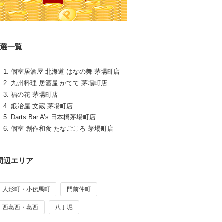
6選一覧
個室居酒屋 北海道 はなの舞 茅場町店
九州料理 居酒屋 かてて 茅場町店
福の花 茅場町店
鍛冶屋 文蔵 茅場町店
Darts Bar A’s 日本橋茅場町店
個室 創作和食 たなごころ 茅場町店
周辺エリア
人形町・小伝馬町
門前仲町
西葛西・葛西
八丁堀