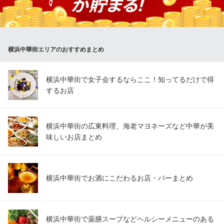
で3コースございます。飲み放題は生ビールもOK◎陳年紹興酒や
杏露酒など中国料理店ならではのドリンクを含む30種類が飲み放
題です！
横浜中華街エリアのおすすめまとめ
鵬天閣 点心舗
横浜中華街で本格中華
みなとみらい線元町・中華街駅 徒歩3分
横浜中華街で女子会するならここ！知ってるだけで得
神奈川県横浜市中区山下町186 2F
するお店
横浜中華街の広東料理、海老マヨネーズなど中華が美
味しいお店まとめ
横浜中華街でお酒にこだわるお店・バーまとめ
横浜中華街で薬膳スープなどヘルシーメニューのある