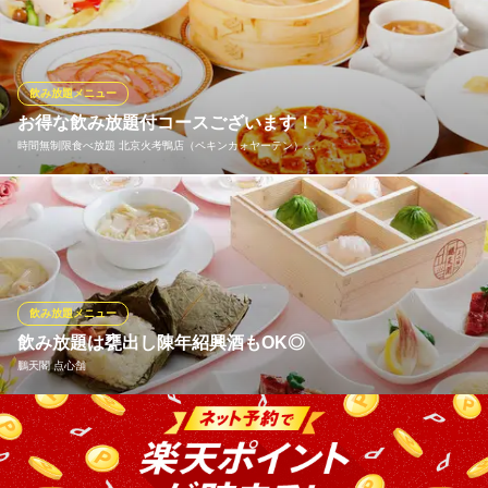
包やフカヒレスープが味わえる、飲み放題付コースをご用意して
おります。ワンランク上の『桃花コース』では、直火焼き北京ダ
ックや黒酢豚など旬食材の本格中華が満載。飲み放題は生ビール
もOK◎陳年紹興酒など中国料理店ならではのドリンクも楽しめま
飲み放題メニュー
す。
お得な飲み放題付コースございます！
時間無制限食べ放題 北京火考鴨店（ペキンカォヤーテン）…
上海小籠包専門店 鵬天閣 新館
焼小籠包と本場中国料理
本場仕込みの中華料理を食べたいなら当店にお任せください！飲
ＪＲ根岸線石川町駅北口 徒歩10分
神奈川県横浜市中区山下町192-15
み放題メニューもバラエティ豊かに取り揃えているので大満足間
違いなし◎『フカヒレ』や『北京ダック』など高級食材を使用し
た贅沢なコースもあるので誕生日や記念日、接待などにも最適で
す！
飲み放題メニュー
飲み放題は甕出し陳年紹興酒もOK◎
時間無制限食べ放題 北京火考鴨店（ペキンカォヤーテン）
鵬天閣 点心舗
中華街
北京ダック専門店
みなとみらい線元町・中華街駅2番出口 徒歩3分
ご宴会には飲み放題付きコースをどうぞ！「チャーシューメロン
神奈川県横浜市中区山下町市場通191-10
パン」や「エビ餃子と翡翠小籠包」の食べ比べを楽しめるリーズ
ナブルな『蘭コース』をはじめ、これぞ本格中華というコースま