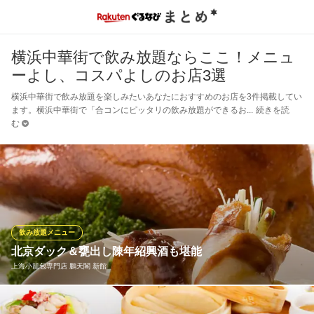
横浜中華街で飲み放題ならここ！メニュ
ーよし、コスパよしのお店3選
横浜中華街で飲み放題を楽しみたいあなたにおすすめのお店を3件掲載してい
ます。横浜中華街で「合コンにピッタリの飲み放題ができるお
続きを読
む
飲み放題メニュー
北京ダック＆甕出し陳年紹興酒も堪能
上海小籠包専門店 鵬天閣 新館
元町・中華街駅周辺での宴会におすすめ！できたての手包み小籠