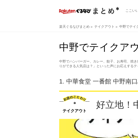
ここい
楽天ぐるなびまとめ
テイクアウト
中野でテイ
中野でテイクア
中野でハンバーガー、カレー、餃子、お寿司、焼き
りができる人気店は？」といった声にお応えするテ
1.
中華食堂 一番館 中野南
好立地！
テイクアウト