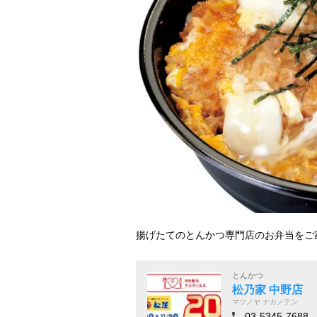
揚げたてのとんかつ専門店のお弁当をご
とんかつ
松乃家 中野店
マツノヤ ナカノテン
03-5345-7688