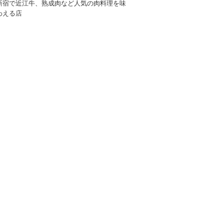
新宿で近江牛、熟成肉など人気の肉料理を味
わえる店