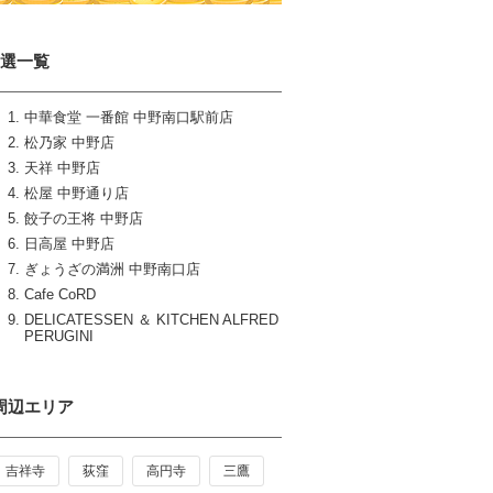
9選一覧
中華食堂 一番館 中野南口駅前店
松乃家 中野店
天祥 中野店
松屋 中野通り店
餃子の王将 中野店
日高屋 中野店
ぎょうざの満洲 中野南口店
Cafe CoRD
DELICATESSEN ＆ KITCHEN ALFRED
PERUGINI
周辺エリア
吉祥寺
荻窪
高円寺
三鷹