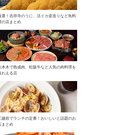
厳選！吉祥寺のうに、活イカ姿造りなど魚料
理の店まとめ
六本木で熟成肉、松阪牛など人気の肉料理を
味わえる店
三越前でランチの定番！おいしいと話題のお
店まとめ