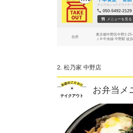
チュウカショクドウイチバ
050-5492-2129
メニューを見る
東京都中野区中野2-2
住所
ＪＲ中央線 中野駅 徒歩
2.
松乃家 中野店
お弁当メ
テイクアウト