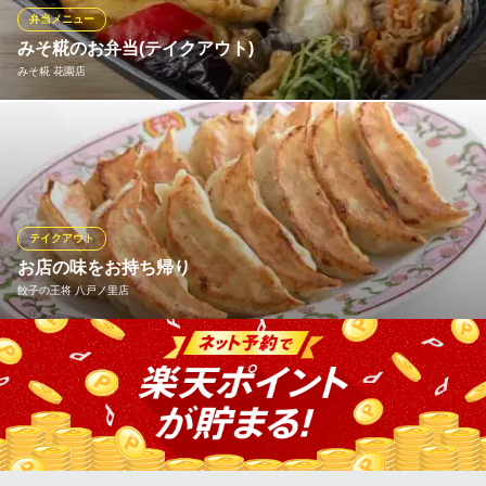
弁当メニュー
松屋 布施店
みそ糀のお弁当(テイクアウト)
牛めし・カレー・定食
みそ糀 花園店
近鉄大阪線布施駅 徒歩3分
大阪府東大阪市足代新町2-18
お弁当は30種類以上！ご飯は白ご飯と雑穀米から選べます。
みそ糀 花園店
食堂、カフェ
近鉄けいはんな線吉田駅 徒歩10分
テイクアウト
大阪府東大阪市吉田下島25-47
お店の味をお持ち帰り
餃子の王将 八戸ノ里店
餃子の王将メニューがお持ち帰り出来ます。 ※店舗によりメニュ
ーが異なりますので、詳しくは店舗へお問い合わせ下さい。
餃子の王将 八戸ノ里店
中華レストラン
近鉄奈良線八戸ノ里駅北口 徒歩5分