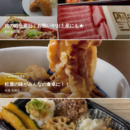
や、パーティなどへの持ち込み料理として、是非ご利用下さいま
せ。 ※前日までにご予約お願いします！
テイクアウト
魚輝水産 海鮮れすとらん 岸田堂店
肉の総合商社！お祝いやお土産にも★
魚屋直営海鮮/串かつ
和牛処 助春
近鉄奈良線布施駅 徒歩10分
大阪府東大阪市岸田堂南町6-8
精肉店直営の安心と価格。テイクアウトのお肉もございます！
※こちらは昼のみのこだわりです。
和牛処 助春
A4・A5国産黒毛和牛
テイクアウト
近鉄東大阪線吉田駅 徒歩15分
松屋の味がみんなの食卓に！！
大阪府東大阪市川田3-1-21
松屋 布施店
健康で豊かな食生活を応援する松屋では、一部のメニューをのぞ
き「できたて」をその場でお持ち帰りいただけます。 朝食・ラン
チタイム・夕飯や夜食など、いろいろなシーンに合わせてぜひご
利用ください！