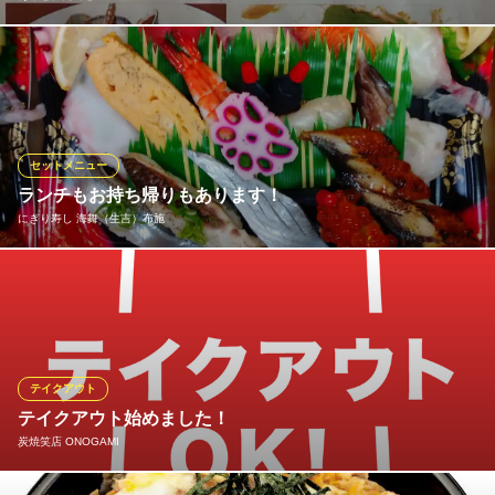
前菜からデザートまでテイクアウトできるメニュー多数ありま
す。人数に応じて、季節のオードブルセット（2.3名2500円〜）も
ご用意しています。 詳しくはお電話でお問い合わせください。メ
ニューお決まりの場合も、ご来店前に電話予約いただくとスムー
ズです。 お電話お待ちしています。
セットメニュー
ランチもお持ち帰りもあります！
あるとれたんと
にぎり寿し 海舞（生吉）布施
イタリア料理
近鉄奈良線八戸ノ里駅 徒歩1分
大阪府東大阪市小阪2-13-18
【サービスランチ】10貫で780円（税込）と、とってもお得！そ
の他セットメニューもございます。お持ち帰りメニューもござい
ますので、ぜひご利用ください！
にぎり寿し 海舞（生吉）布施
テイクアウト
にぎり寿し
テイクアウト始めました！
近鉄大阪線布施駅 徒歩6分
炭焼笑店 ONOGAMI
大阪府東大阪市長堂1-21-18