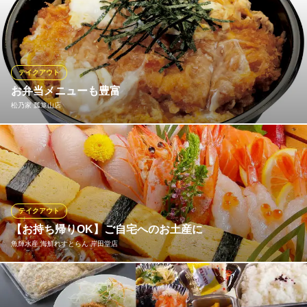
店頭にてテイクアウト・お弁当の販売を始めました。とり専門店
ならではの自家製チキンカツがおすすめです♪グランドメニューの
テイクアウトも承ります。お電話にてご予約いただくとスムーズ
なお渡しが可能です。お気軽にご連絡ください。 【お弁当】・自
家製チキンカツ弁当 ・ミックスフライ弁当 各450円
テイクアウト
お弁当メニューも豊富
炭焼笑店 ONOGAMI
松乃家 瓢箪山店
焼き鳥・居酒屋
近鉄奈良線河内小阪駅 徒歩1分
大阪府東大阪市小阪本町1-4-2
揚げたてのとんかつ専門店のお弁当をご家庭でもどうぞ。お電話
でもご注文承ります。
松乃家 瓢箪山店
とんかつ
テイクアウト
近鉄奈良線瓢箪山駅 徒歩9分
【お持ち帰りOK】ご自宅へのお土産に
大阪府東大阪市若草町5-2
魚輝水産 海鮮れすとらん 岸田堂店
魚屋直営店ならではの自慢のお寿司をご自宅でも！当店はテイク
アウトOKなメニューをご用意しております。 ご自宅へのお土産