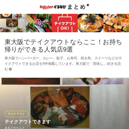
東大阪でテイクアウトならここ！お持ち
帰りができる人気店9選
東大阪でハンバーガー、カレー、餃子、お寿司、焼き鳥、スイーツなどがテ
イクアウトできるお店を9件掲載しています。東大阪で「美味し
続きを読
む
テイクアウト
テイクアウトできます
あるとれたんと