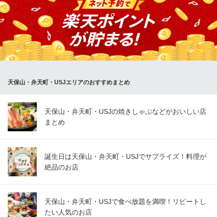
中央市場より毎日仕入れる魚は鮮度満点！種類も豊富で量も多い
大阪メトロ中央線弁天町駅 徒歩2分
大阪府大阪市港区磯路1-6-23
のにこんなに安くて…いいんです！その日最良の魚介類をお届け
します！詳細は店内メニューをご確認ください。お造り・焼魚・
煮魚・干物。どれも美味しいと好評！お造り付きのコースにもご
注目！噂が噂を呼んで、魚好きが集まる店 なかもとです！
居酒屋 なかもと
天保山・弁天町・USJエリアのおすすめまとめ
激シブまっしぐら居酒屋
ＪＲ大阪環状線弁天町駅 徒歩1分
大阪府大阪市港区波除3-9-6
天保山・弁天町・USJの焼きしゃぶなどがおいしい店
まとめ
誕生日は天保山・弁天町・USJでサプライズ！料理が
絶品のお店
天保山・弁天町・USJで食べ放題を満喫！リピートし
たい人気のお店