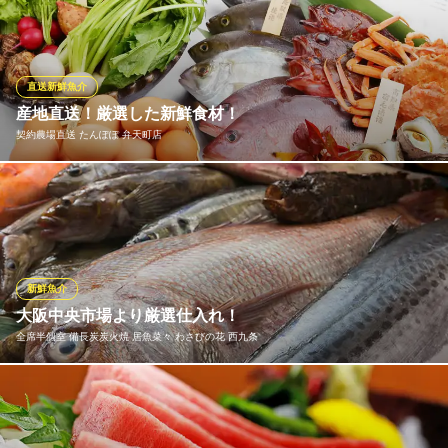
は、その時期最良の魚介をふんだんに使った刺身盛合せです。サ
ザエ・タイ・ヒラメ・カンパチ・マグロ・アオリイカ・サーモン
など、7種の魚介類を舟盛にした贅沢な一品です。宴会のアクセン
トとして追加すれば宴席も華やかになること間違いなし！
直送新鮮魚介
産地直送！厳選した新鮮食材！
松栄丸
契約農場直送 たんぽぽ 弁天町店
10名様～50名様個室
ＪＲ弁天町駅北口 徒歩1分
大阪府大阪市港区波除3-5-16
高知県宿毛漁港より直送！ 野菜は、兵庫県ほたる農園さん、愛媛
県加藤一夫ファームさん、香川県よしむら農園さん、大阪府泉州
射手矢農園さんなど、無農薬有機野菜を各地の契約農場さんから
入荷しています！ 毎日美味しい旬の野菜を育てて送って下さる生
産者さんに感謝！
新鮮魚介
大阪中央市場より厳選仕入れ！
契約農場直送 たんぽぽ 弁天町店
全席半個室 備長炭炭火焼 居魚菜々 わさびの花 西九条
地産地消にこだわる酒場
ＪＲ大阪環状線弁天町駅北口 徒歩1分
大阪府大阪市港区波除3-8-12
その日一番の素材を最高の状態で提供することがテーマです。当
日、中央市場で天然物を中心にこだわりの魚を仕入れ、お造りや
炭焼きなど素材のあった調理法でご提供いたします。 毎朝中央市