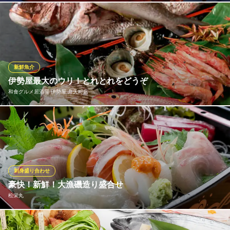
週２回カナダから空輸で届く、世界最高品質のライブロブスタ
ー。新鮮なおいしさを３６５日楽しんで頂ける、レッドロブスタ
ーならではのこだわりです。
レッドロブスター ユニバーサル・シティウォーク大阪店
新鮮魚介
シーフード&ステーキ
伊勢屋最大のウリ！とれとれをどうぞ
ＪＲゆめ咲線ユニバーサルシティ駅 徒歩1分
和食グルメ居酒屋 伊勢屋 弁天町店
大阪府大阪市此花区島屋6-2-61 ユニバーサル・シティウォーク大阪5F
伊勢屋の名物は、鮮度抜群の魚介類！国産の旬の鮮魚を毎日直
送！季節ごとの海鮮料理を、ご満足いくまで十二分にお楽しみい
ただけます。おすすめの鮮魚は日替わりなので、ご来店の際はお
気軽にスタッフへお申し付けください。魚の仕入れに絶対の自
信！伊勢屋は、四季を感じる料理にこだわり続けています。
刺身盛り合わせ
豪快！新鮮！大漁磯造り盛合せ
和食グルメ居酒屋 伊勢屋 弁天町店
松栄丸
創作和食の海鮮居酒屋
ＪＲ大阪環状線弁天町駅 徒歩1分
大阪府大阪市港区波除3-8-8
毎日新鮮な産地直送の旬魚が入荷！『大漁磯造り盛合せ』1,980円