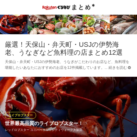
厳選！天保山・弁天町・USJの伊勢海
老、うなぎなど魚料理の店まとめ12選
天保山・弁天町・USJの伊勢海老、うなぎがこだわりのお店など、魚料理を
堪能したいあなたにおすすめのお店を12件掲載しています。
続きを読む
ライブロブスター
世界最高品質のライブロブスター！
レッドロブスター ユニバーサル・シティウォーク大阪店