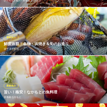
伊勢海老と魚介の和食店 木曽谷
目でも味わうイタリアン
大阪メトロ中央線朝潮橋駅 徒歩3分
大阪府大阪市港区港晴3-1-1 フクモトパークビュー1F
当店では中央市場より仕入れた活きたままの伊勢海老をご提供。
新鮮な伊勢海老の濃厚な甘み、プリッとした食感を損なわずに召
し上がっていただきたいという想いから、事前のご予約をお願い
しております。鍋やお造り、唐揚げ、天ぷら、ホイル焼きなど多
彩な料理で伊勢海老の美味しさを存分にご堪能ください！
新鮮魚介
鮮度抜群！名物・浜焼き＆旬のお造り
伊勢海老と魚介の和食店 木曽谷
波平 弁天町店
伊勢海老と魚介の和食店
大阪メトロ中央線朝潮橋駅 徒歩7分
大阪府大阪市港区港晴1-1-25
当店の名物は新鮮な魚介料理。店内には生簀があり、さっきまで
泳いでいた活の魚をご堪能いただけます。特に、魚介の浜焼き
と、旬魚のお造りは絶品！浜焼きは、特にサザエやホタテといっ
た貝類がイチオシです♪お造り、握り、フライから調理法が選べる
「泳がし鯵一匹」など、売り切れ御免の逸品にもご注目くださ
新鮮魚介
い！
旨い！格安！なかもとの魚料理
居酒屋 なかもと
波平 弁天町店
浜焼きと串カツを味わう