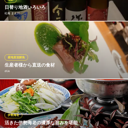
ＪＲ大阪環状線弁天町駅 徒歩1分
日替り地酒いろいろ
大阪府大阪市港区波除3-3-9
松庵 まえ川
新鮮な魚介や肉料理とお酒をお楽しみくださいませ♪
松庵 まえ川
弁天町 大人の隠れ家
大阪メトロ中央線弁天町駅6番出口 徒歩3分
産地直送鮮魚
大阪府大阪市港区市岡元町3-5-18
生産者様から直送の食材
dUe
できるだけ各生産者様の元にお訪ねし、直送して頂いています。
■お魚 福井県小浜港■鹿や猪などのジビエ 長崎県対馬■和牛 青
森県の短角牛■希少豚のサドルバック 鹿児島県鹿屋■リーフ野
菜 大阪和泉市 など・・・ より良い食材を大切にお料理し、ご
提供させていただきます
伊勢海老
活きた伊勢海老の濃厚な旨みを堪能
dUe