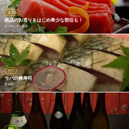
場本場に集まる魚介の中から厳選。長年の経験を活かし、時期や
産地、魚のふくらみ、身の活かり具合で美味しい魚を見極めま
まぐろ
す。
絶品のお造りをはじめ希少な部位も！
オッサンすし酒場
全席半個室 備長炭炭火焼 居魚菜々 わさびの花 西九条
厳選素材炭火海鮮居酒屋
魚介の味と鮮度にこだわる当店は、寿司だけでなくお造りもおす
ＪＲ西九条駅 徒歩1分
大阪府大阪市此花区西九条3-11-28
すめ！サーモンや鯛、しまあじなど単品のお造りのほか、その日
のおすすめの魚介の盛り合わせもぜひお召し上がりください。人
気メニューは本まぐろの中落ち！そのほか、まぐろのホホ肉な
ど、まぐろを使ったメニューが充実しています。
サバ
サバの棒寿司
オッサンすし酒場
菜花野
コスパ抜群！寿司居酒屋
阪神なんば線西九条駅 徒歩2分
大阪府大阪市此花区西九条3-14-23
千葉県銚子港から大きな大きな活けサバしか使いません。是非是
非ご賞味ください。病み付きになります。
菜花野
寿司・和食・日本料理
海鮮