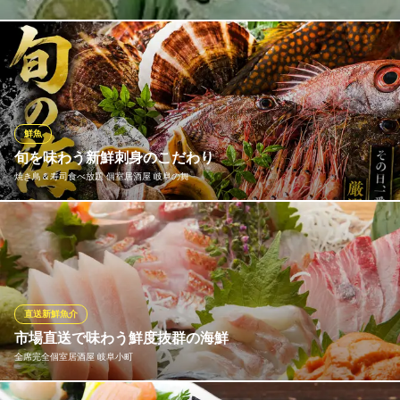
いけすで泳いでいる厳選仕入れした“とらふぐ”をその場で捌き、す
ぐにお召し上がりいただく「てっさ」は、プリプリ食感♪ふぐ専門
店ならではの新鮮さをお楽しみいただけるのはもちろん、自家製
のポン酢がおいしさの決め手です。その贅沢な食感をお寿司でも
味わえる◎ワサビの代わりに彩り美しいもみじおろしでどうぞ。
鮮魚
旬を味わう新鮮刺身のこだわり
ふぐ井
焼き鳥＆寿司食べ放題 個室居酒屋 岐阜の舞
新鮮プリプリのふぐ料理
名鉄各務原線名鉄岐阜駅 徒歩16分
岐阜県岐阜市金町1-10
市場から毎日仕入れる新鮮な魚を使用し、その日の状態に合わせ
て最適な切り方でご提供しています。鮮度の良さはもちろん、魚
本来の旨みと食感を最大限に引き出すため、温度管理や仕込みに
も細心の注意を払っています。季節ごとの味わいをぜひお楽しみ
ください。
直送新鮮魚介
市場直送で味わう鮮度抜群の海鮮
焼き鳥＆寿司食べ放題 個室居酒屋 岐阜の舞
全席完全個室居酒屋 岐阜小町
焼き鳥 寿司 食べ放題
名鉄各務原線名鉄岐阜駅 徒歩1分