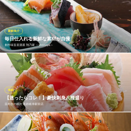
岐阜県岐阜市長住町2-1 3F
市場から直送される新鮮な魚介を毎日仕入れ、素材の良さを活か
した一皿をご提供しています。旬の魚を中心に、その時期ならで
はの美味しさを存分に堪能できるのが魅力です。鮮度にこだわっ
た本格的な海鮮料理をお楽しみください。
新鮮魚介
全席完全個室居酒屋 岐阜小町
毎日仕入れる新鮮な素材が自慢
岐阜駅前 完全個室
創作味旨居酒屋 翔乃家 ～shonoya～
名鉄各務原線名鉄岐阜駅 徒歩1分
岐阜県岐阜市長住町2-1 3F
千葉・宮城・大分・福井の漁港から毎日、仕入れ！ 鮮度抜群の旬
魚、新鮮な素材をご提供いたします
創作味旨居酒屋 翔乃家 ～shonoya～
和風掘個室×ダイニング
海鮮
名鉄各務原線名鉄岐阜駅 徒歩4分
【迷ったらコレ！】豪快刺身八種盛り
岐阜県岐阜市羽根町11
目利きの銀次 名鉄岐阜駅前店
『豪快刺身八種盛り』海の幸を贅沢に使い、豪快に盛り付けたイ
チオシの刺身盛り。まぐろやサーモンなど色んな魚介を楽しむな