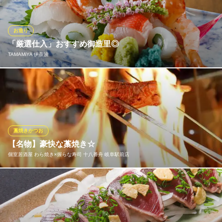
らこちらがおすすめ！2～3名で美味しく楽しめます♪おいしい魚料
理をぜひ当店でご堪能ください。※季節や仕入れの状況により内容
が変わる場合があります。
お造り
「厳選仕入」おすすめ御造里◎
目利きの銀次 名鉄岐阜駅前店
TAMAMiYA 伊奈波
漁師料理とうまい酒
名鉄名古屋本線名鉄岐阜駅 徒歩3分
岐阜県岐阜市長住町3-3-1 オー・エックス岐阜ビル5F
鮮度重視！その日その日の厳選仕入れ鮮魚を”美しく”盛り合わせ
る。 光る技術を光る味わい。
TAMAMiYA 伊奈波
こだわり和食居酒屋
藁焼きかつお
名鉄各務原線名鉄岐阜駅 徒歩6分
【名物】豪快な藁焼き☆
岐阜県岐阜市玉宮町1-2 Y2ビル1F
個室居酒屋 わら焼き×握らな寿司 十八番舟 岐阜駅前店
新鮮なうちに藁で一気に焼き上げて仕上げる！藁の煙や香りはよ
り一層風味を引き立ててくれます◎
個室居酒屋 わら焼き×握らな寿司 十八番舟 岐阜駅前店