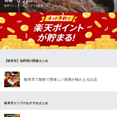
名物・ひつまぶし
ひら井
岐阜ワシントンホテルプラザ銀座八丁
会席料理・日本料理
ＪＲ東海道線岐阜駅 車10分
岐阜県岐阜市米屋町25番地
当店の人気メニュー「ひつまぶし」は、一杯目はそのままで、二
杯目薬味をのせて、三杯目お茶漬けで。三通りの召し上がり方を
お楽しみいただけます。テイクアウトでは「うな重弁当」も受付
しております。（※2日前までの要予約）
岐阜ワシントンホテルプラザ銀座八丁
日本料理・飛騨牛・鮎
【岐阜市】魚料理の関連まとめ
名鉄名古屋本線名鉄岐阜駅 徒歩3分
岐阜県岐阜市神田町7-7-4 岐阜ワシントンホテルプラザ10F
岐阜市で新鮮で美味しい刺身が味わえるお店
岐阜市エリアのおすすめまとめ