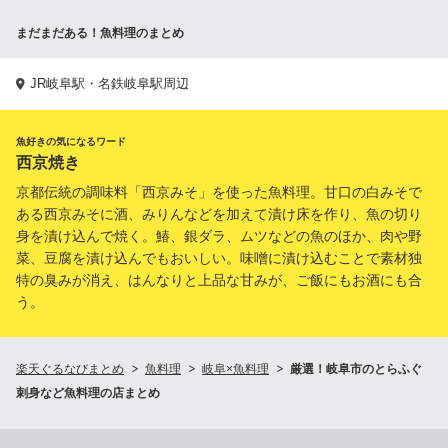
まだまだある！魚料理のまとめ
JR岐阜駅・名鉄岐阜駅周辺
魚好きの気になるワード
西京焼き
京都伝統の調味料「西京みそ」を使った魚料理。甘口の白みそで
ある西京みそに酒、みりんなどを加えて漬け床を作り、魚の切り
身を漬け込んで焼く。鰆、銀ダラ、ムツなどの魚のほか、肉や野
菜、豆腐を漬け込んでもおいしい。味噌に漬け込むことで素材独
特の臭みが消え、はんなりと上品な甘みが、ご飯にもお酒にも合
う。
楽天ぐるなびまとめ
魚料理
岐阜×魚料理
厳選！岐阜市のとらふぐ
刺身など魚料理の店まとめ