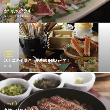
岐阜駅近の個室宴会に
刺身
名鉄名古屋本線名鉄岐阜駅 徒歩3分
かつおのタタキ
岐阜県岐阜市玉宮町2-3 1F
備長吉兆や 岐阜駅前店
鮮度抜群のかつおをタタキにしました。
備長吉兆や 岐阜駅前店
個室風炭火焼居酒屋
名鉄名古屋本線名鉄岐阜駅 徒歩5分
カニ
岐阜県岐阜市住田町1-15-3
活カニの美味さ、醍醐味を味わって！
ひら井
カニは、福井・鳥取・北海道など、日本各地から取り寄せます。
越前、松葉、北海道ズワイ、毛ガニ、タラバガニ、セイコガニな
ど活きたカニをそのまま調理します。カニ本来が持つ美味さを、
そのまま表現します。カニの持つ甘味、旨味、みずみずしさは他
店ではなかなか味わえません。 是非お楽しみ下さい。
うなぎ