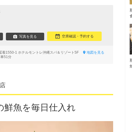
焼
空席確認・予約する
写真を見る
着1550-1 ホテルモントレ沖縄スパ＆リゾート5F
地図を見る
車51分
村店
の鮮魚を毎日仕入れ