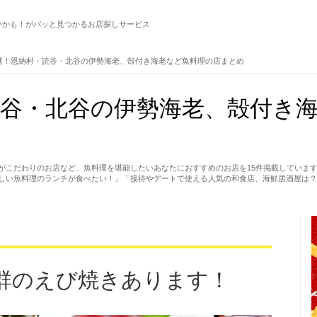
いかも！がパッと見つかるお店探しサービス
選！恩納村・読谷・北谷の伊勢海老、殻付き海老など魚料理の店まとめ
読谷・北谷の伊勢海老、殻付き
がこだわりのお店など、魚料理を堪能したいあなたにおすすめのお店を15件掲載していま
しい魚料理のランチが食べたい！」「接待やデートで使える人気の和食店、海鮮居酒屋は？
群のえび焼きあります！