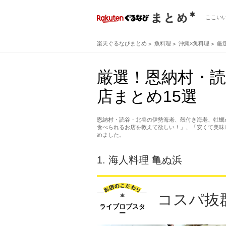
ここい
楽天ぐるなびまとめ
魚料理
沖縄×魚料理
厳
厳選！恩納村・
店まとめ15選
恩納村・読谷・北谷の伊勢海老、殻付き海老、牡蠣
食べられるお店を教えて欲しい！」、「安くて美味
めました。
1.
海人料理 亀ぬ浜
コスパ抜
ライブロブスタ
ー