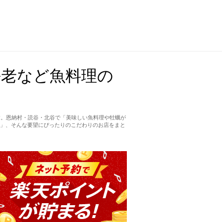
海老など魚料理の
す。恩納村・読谷・北谷で「美味しい魚料理や牡蠣が
」、そんな要望にぴったりのこだわりのお店をまと