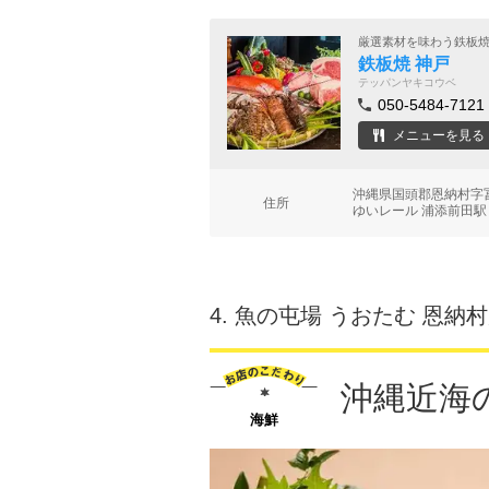
厳選素材を味わう鉄板
鉄板焼 神戸
テッパンヤキコウベ
050-5484-7121
メニューを見る
沖縄県国頭郡恩納村字冨
住所
ゆいレール 浦添前田駅 
4.
魚の屯場 うおたむ 恩納
沖縄近海
海鮮