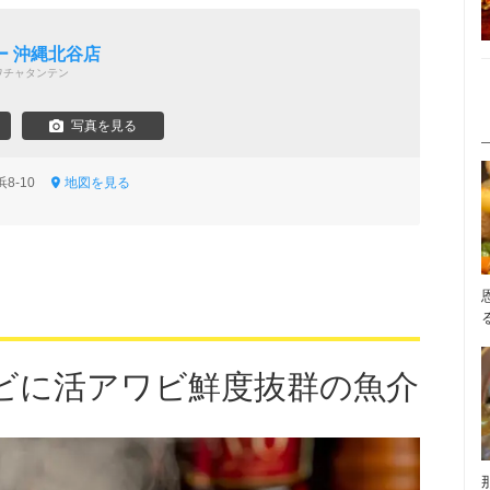
ー 沖縄北谷店
ワチャタンテン
写真を見る
浜8-10
地図を見る
ビに活アワビ鮮度抜群の魚介