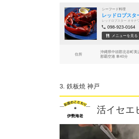
シーフード料理
レッドロブスタ
レッドロブスター オキナ
098-923-0164
メニューを見る
沖縄県中頭郡北谷町美
住所
那覇空港 車40分
3.
鉄板焼 神戸
活イセエ
伊勢海老