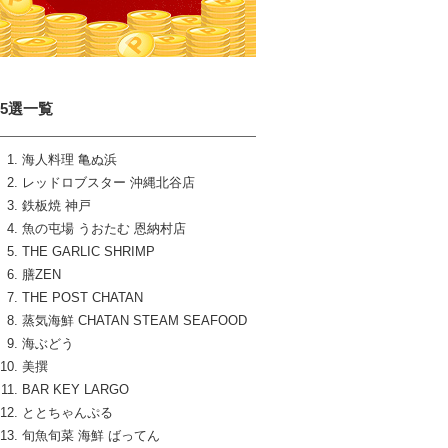
15選一覧
海人料理 亀ぬ浜
レッドロブスター 沖縄北谷店
鉄板焼 神戸
魚の屯場 うおたむ 恩納村店
THE GARLIC SHRIMP
膳ZEN
THE POST CHATAN
蒸気海鮮 CHATAN STEAM SEAFOOD
海ぶどう
美撰
BAR KEY LARGO
ととちゃんぷる
旬魚旬菜 海鮮 ばってん