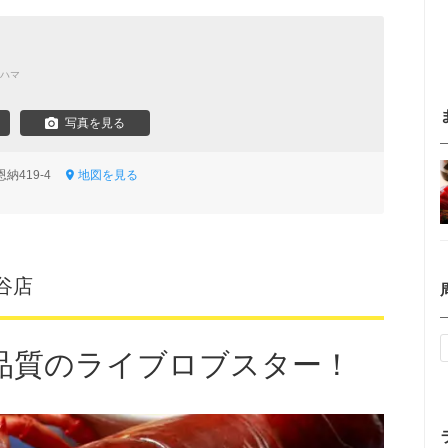
ハマ
写真を見る
納419-4
地図を見る
谷店
品質のライブロブスター！