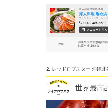
海人の家食堂居酒屋
海人料理 亀ぬ浜
ウミンチュリョウリカメヌ
050-5485-9911
メニューを見る
沖縄県国頭郡恩納村字恩
住所
那覇空港 車55分
2.
レッドロブスター 沖縄北
世界最高
ライブロブスタ
ー