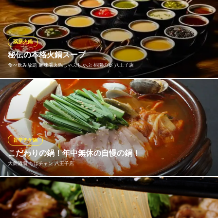
０００円） 通常サイズでチキンカレーとマサラナン ☆特
盛チャレンジ成功で無料！ 制限時間２５分 （失敗 ２，５０
０円） サフランライス１５００ｇ＋チキンカレー１５００ｇ
チャレンジ待ってま～す。すべて税抜き価格です。
薬膳火鍋
秘伝の本格火鍋スープ
インドレストラン デルコス
食べ飲み放題 麻辣湯火鍋しゃぶしゃぶ 桃園の宴 八王子店
インド料理レストラン
ＪＲ八高線北八王子駅 徒歩5分
東京都八王子市高倉町1-10
本場四川の香辛料をふんだんに使用した、香り高く奥深い味わい
の火鍋スープ。麻辣、白湯、トマトなど数種類からお選びいただ
けます。お好みの辛さで、体の芯から温まる本格的な火鍋をお楽
しみください。
旨辛チゲ鍋
食べ飲み放題 麻辣湯火鍋しゃぶしゃぶ 桃園の宴 八王子店
こだわりの鍋！年中無休の自慢の鍋！
しゃぶしゃぶ食べ放題
大衆酒場 ちばチャン 八王子店
ＪＲ八王子駅北口 徒歩2分
東京都八王子市東町11-2 千島ビル3F
鍋は冬！そんな概念覆します！ちばチャン名物のチゲ鍋&水炊き鍋
は季節を問わず食べたくなる＆自信を持ってご提供する逸品で
す！ バカ盛り以外の一品料理も自慢の逸品です！