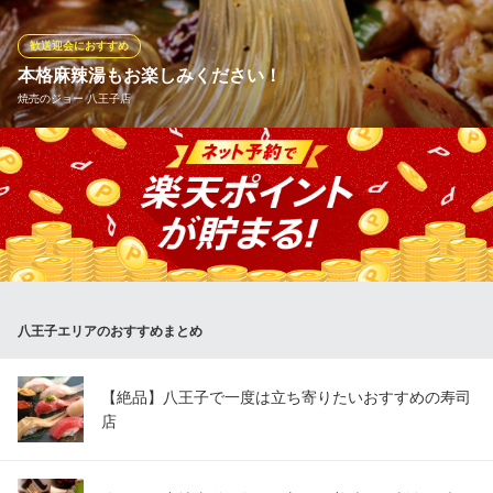
大衆酒場 ちばチャン 八王子店
歓送迎会におすすめ
地域最安値店舗×酒場
本格麻辣湯もお楽しみください！
ＪＲ八王子駅 徒歩2分
焼売のジョー 八王子店
東京都八王子市旭町2-5 八王子ツインタワーA館9F
名物の焼売以外にも、お酒が進むアラカルトを豊富にご用意して
おります。溢れる肉汁が堪らない小籠包や、痺れる辛さが癖にな
る本格麻辣湯、さらに女性に人気の「ソルベサワー」など、目移
りするラインナップ。全メニュー小皿スタイルなので、多彩な味
を少しずつ贅沢に堪能いただけます。今夜の一杯を、至福の点心
と共に。
八王子エリアのおすすめまとめ
焼売のジョー 八王子店
小皿で楽しむ中華酒場
ＪＲ八王子駅 徒歩4分
【絶品】八王子で一度は立ち寄りたいおすすめの寿司
東京都八王子市三崎町4-13 八百富ビル1F
店