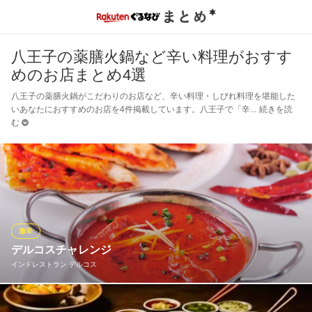
八王子の薬膳火鍋など辛い料理がおすす
めのお店まとめ4選
八王子の薬膳火鍋がこだわりのお店など、辛い料理・しびれ料理を堪能した
いあなたにおすすめのお店を4件掲載しています。八王子で「辛
続きを読
む
激辛
デルコスチャレンジ
インドレストラン デルコス
☆激辛チャレンジ成功で無料！ 制限時間１０分 （失敗 １，