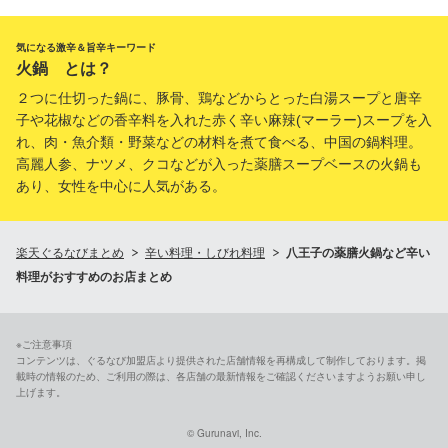
気になる激辛＆旨辛キーワード
火鍋 とは？
２つに仕切った鍋に、豚骨、鶏などからとった白湯スープと唐辛
子や花椒などの香辛料を入れた赤く辛い麻辣(マーラー)スープを入
れ、肉・魚介類・野菜などの材料を煮て食べる、中国の鍋料理。
高麗人参、ナツメ、クコなどが入った薬膳スープベースの火鍋も
あり、女性を中心に人気がある。
楽天ぐるなびまとめ
辛い料理・しびれ料理
八王子の薬膳火鍋など辛い
料理がおすすめのお店まとめ
※ご注意事項
コンテンツは、ぐるなび加盟店より提供された店舗情報を再構成して制作しております。掲
載時の情報のため、ご利用の際は、各店舗の最新情報をご確認くださいますようお願い申し
上げます。
© Gurunavi, Inc.