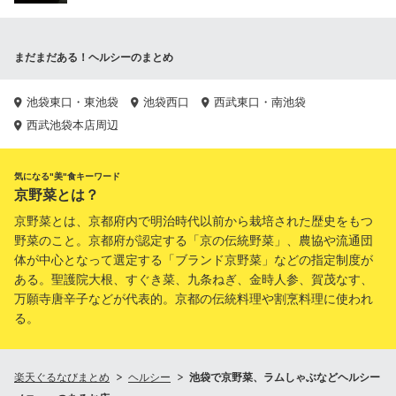
まだまだある！ヘルシーのまとめ
池袋東口・東池袋
池袋西口
西武東口・南池袋
西武池袋本店周辺
気になる"美"食キーワード
京野菜とは？
京野菜とは、京都府内で明治時代以前から栽培された歴史をもつ
野菜のこと。京都府が認定する「京の伝統野菜」、農協や流通団
体が中心となって選定する「ブランド京野菜」などの指定制度が
ある。聖護院大根、すぐき菜、九条ねぎ、金時人参、賀茂なす、
万願寺唐辛子などが代表的。京都の伝統料理や割烹料理に使われ
る。
楽天ぐるなびまとめ
ヘルシー
池袋で京野菜、ラムしゃぶなどヘルシー