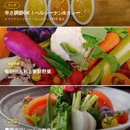
ランチ
ナチュラルキッチン 大宮ブランカフェ
辛さ調節OK！ヘルシーナン&カレー
新鮮な野菜 カフェ
ナマステスーリヤ す～さんのインド料理 湊店
南海本線和泉大宮駅 徒歩3分
大阪府岸和田市藤井町2-15-17
お好みに応じて辛さの調節OKだから、お子様からお年寄りまで老
若男女が楽しめるカレー♪大人気のお子様セットもありますよ☆珍
しいのがホウレン草を練り込んだナン！ほうれん草ペーストを練
り込んだ緑色。野菜もたっぷり摂れるヘルシーカレーは、スパイ
スもたっぷり入って、女性に人気メニューです。
地産野菜
毎朝仕入れる新鮮野菜
ナマステスーリヤ す～さんのインド料理 湊店
レストラン アンカシェット
本格インド料理＆居酒屋
南海本線井原里駅 徒歩11分
大阪府泉佐野市湊4-2-6
地場野菜を中心に新鮮な季節野菜やフルーツをたっぷり使ったコ
ース料理をお楽しみください！
レストラン アンカシェット
フレンチレストラン
サラダ
泉北高速鉄道線光明池駅 徒歩15分