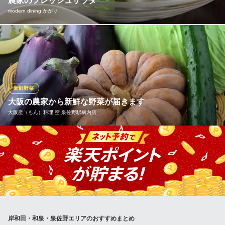
農家のフレッシュサラダ
大阪府和泉市伏屋町3-22-50 2F
modern dining かがり
新鮮な季節の野菜を使ったサラダです。ドレッシングにもこだわ
っています。
modern dining かがり
和・洋・中の創作居酒屋
新鮮野菜
ＪＲ日根野駅 徒歩11分
大阪の農家から新鮮な野菜が届きます
大阪府泉佐野市日根野4364-9
大阪産（もん）料理 空 泉佐野駅構内店
泉州のキャベツや水なす、南河内からはトマトや葉物野菜が直接
届きます。 農家さんのこだわりのお野菜をお楽しみください。
大阪産（もん）料理 空 泉佐野駅構内店
地元泉州応援居酒屋
南海本線泉佐野駅 徒歩2分
大阪府泉佐野市上町3-11-41 南海泉佐野駅
岸和田・和泉・泉佐野エリアのおすすめまとめ