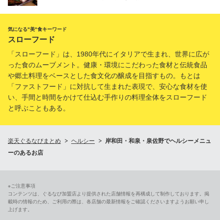
気になる"美"食キーワード
スローフード
「スローフード」は、1980年代にイタリアで生まれ、世界に広が
った食のムーブメント。健康・環境にこだわった食材と伝統食品
や郷土料理をベースとした食文化の醸成を目指すもの。もとは
「ファストフード」に対抗して生まれた表現で、安心な食材を使
い、手間と時間をかけて仕込む手作りの料理全体をスローフード
と呼ぶこともある。
楽天ぐるなびまとめ
ヘルシー
岸和田・和泉・泉佐野でヘルシーメニュ
ーのあるお店
※ご注意事項
コンテンツは、ぐるなび加盟店より提供された店舗情報を再構成して制作しております。掲
載時の情報のため、ご利用の際は、各店舗の最新情報をご確認くださいますようお願い申し
上げます。