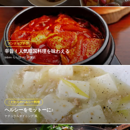
多数のご要望により大人気だった野菜ソムリエの季節のサラダバ
ーが復活いたしました！！
nuno
カジュアルイタリアン
スンドゥブチゲ
南海本線樽井駅 徒歩15分
辛旨！人気韓国料理を味わえる
大阪府泉南市樽井2-22-13 コンコルドビル1F
bibim ららぽーと和泉店
韓国料理の中でも多くのファンを集めるスンドゥブ。「スン」＝
「やわらかい」、「ドゥブ」＝「豆腐」の意味を持つスンドゥブ
はその名前の通り、柔らかな豆腐と辛さの中に旨味を感じるチゲ
スープのハーモニーが魅力の一品です。当店では全5種のレギュラ
ースンドゥブの他、牡蠣スンドゥブなど季節限定メニューも登場
こだわりのヘルシー料理
します！
ヘルシーをモットーに♪
ナチュラルダイニング 風
bibim ららぽーと和泉店
本格韓国家庭料理