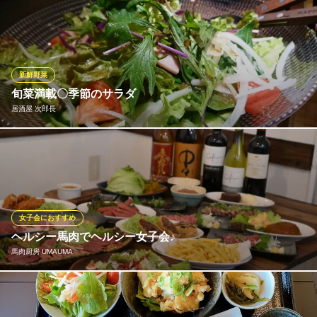
ナチュラルダイニング風では、お客様の健康を少し考え野菜中心
泉北高速鉄道線和泉中央駅 徒歩42分
大阪府和泉市あゆみ野4-4-7 ららぽーと和泉
のメニューを取り入れています。 オリジナルメニューもおすすめ
♪
ナチュラルダイニング 風
新鮮野菜
ほっこり居酒屋
旬菜満載〇季節のサラダ
南海本線泉佐野駅 徒歩1分
居酒屋 次郎長
大阪府泉佐野市上町3-9-30
お野菜も業者さんからの配達での仕入れはせず、現場に行ってよ
り新鮮な食材を仕入れてます！
居酒屋 次郎長
居酒屋地魚地酒ホルモン
女子会におすすめ
南海本線尾崎駅 徒歩5分
ヘルシー馬肉でヘルシー女子会♪
大阪府阪南市下出720-5 わくわくアベニュー2F
馬肉厨房 UMAUMA
いつも違う「馬肉で」女子会はいかがですか？ 女子会にバッチリ
なメニューございます♪