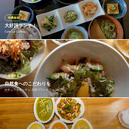
馬肉厨房 UMAUMA
馬肉屋（飲食・小売）
有機食材
南海本線二色浜駅 徒歩5分
大好評ランチ！
大阪府貝塚市澤569-3
Cafe La Collina
里山ランチが大好評！！ たくさんのおかず＋ごはん・汁物。少し
ずつ色んな美味しいおかずが楽しめます！
Cafe La Collina
カフェ
厳選野菜
水間鉄道水間線水間観音駅 徒歩18分
自然食へのこだわりを
大阪府貝塚市三ツ松745-1
ナチュラルキッチン 大宮ブランカフェ
ブランカフェでは新鮮な野菜を中心とした素材を活かしたメニュ
ーをご用意しております。自分達でお店を回りこだわり抜いたメ
ニューは皆さまの健康の第一歩となること心から願っておりま
す！！