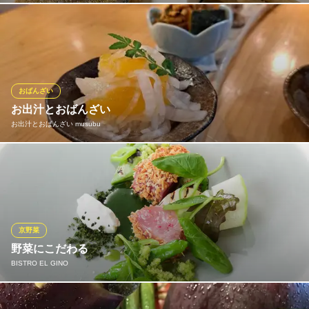
京阪本線三条駅 徒歩6分
京都府京都市中京区山崎町258-28 木屋町六角白鳥ビル2F
当店の魅力を気軽にご堪能いただける、人気の御膳・定食メニュ
ーは必食！旨みが染みた煮物や揚げたての唐揚げ、親子丼など、
約20種を取り揃えております。中でも、「京のおばんざい御膳」
は当店イチオシ。カレイ煮付・豚バラごぼう・筑前煮など、優し
い美味をお楽しみください。ご飯・お味噌汁はおかわり自由です♪
おばんざい
お出汁とおばんざい
京のおばんざい 酒処 高山
お出汁とおばんざい musubu
おばんざいと多彩な御膳
阪急京都線京都河原町駅 徒歩6分
京都府京都市中京区新京極通三条下ル東入ル松ヶ枝町457-3
京都のおばんざいと無添加のお出汁を合わせた料理が楽しめま
す。厳選した日本酒とともにほっこりとするお料理をご堪能下さ
い。
お出汁とおばんざい musubu
京野菜
心温まるおばんざい
野菜にこだわる
阪急京都線京都河原町駅 徒歩5分
BISTRO EL GINO
京都府京都市中京区山崎町245-4
ビストロ エルジノでは素材の味・香りを大切にしています。 より