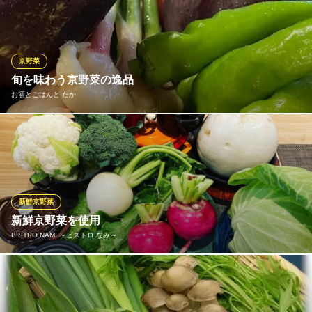
健康で安心できる、生産者の顔が見える物を提供したいと考えて
います。 愛東の無農薬野菜や「京・有機の会」の京野菜。地元野
菜の持つ苦味や辛みなど野菜本来の味わいを。旬の野菜の持つみ
ずみずしい力強さをお楽しみください。
京野菜
旬を味わう京野菜の逸品
BISTRO EL GINO
お酒とごはんと たか
フランス料理
地下鉄東西線京都市役所前駅 徒歩1分
京都府京都市中京区一之船入町537-31 リベルタス御池 2F
季節ごとの京野菜をふんだんに使用した「出会いもんメニュー」
は、お客様から「絶品の美味しさ」と評価されています。琵琶湖
のあゆや本もろこなど、旬の味覚も堪能できます。
お酒とごはんと たか
新鮮京野菜
旬の食材 大人の居酒屋
新鮮京野菜を使用
阪急京都線京都河原町駅 徒歩2分
BISTRO NAMI ～ビストロ なみ～
京都府京都市中京区中之町576 丸仲ビル1F
旬の食材を楽しんでいただくため、野菜はシェフ自ら農場に出向
き、その時特にいい野菜を仕入れています。春夏秋冬で変わる野
菜の魅力を前面に引き出すために最善の調理法で提供させて頂き