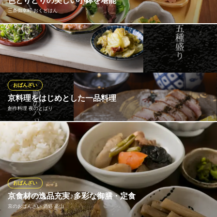
色とりどりの美しい小鉢を堪能
三条御幸町 おくどはん
京都産の新鮮な野菜や市場直送の鮮魚など、厳選素材を使用した
当店のおばんざい。「9種のおばんざい風前菜盛り合わせ」980円
（税込）では、季節の食材で織り成す美しいおばんざいを少しず
つご堪能いただけます。1鉢ごとに異なる表情を見せるおばんざい
の盛り合わせは、目でもお楽しみいただける逸品です。
おばんざい
京料理をはじめとした一品料理
三条御幸町 おくどはん
創作料理 夜のとばり
京の町屋居酒屋
地下鉄東西線京都市役所前駅 徒歩6分
京都府京都市中京区御幸町通三条上ル丸屋町318-3
旬の食材を使った和食の数々は、まるで四季を感じるような味わ
い。京都の地酒とともに、ゆっくりと流れる時間をお楽しみいた
だけます。お酒にぴったりなアテも豊富に取り揃え、食と会話が
自然に進む空間を提供。現代的なアプローチで和食を身近に感
じ、心地よい人と人のつながりを感じる場所です。
おばんざい
京食材の逸品充実♪多彩な御膳・定食
創作料理 夜のとばり
京のおばんざい 酒処 高山
居酒屋以上割烹未満