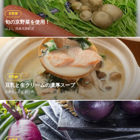
ます。
京野菜
BISTRO NAMI ～ビストロ なみ～
旬の京野菜を使用！
気軽に楽しめるフレンチ
山よし 四条河原町店
阪急京都線京都河原町駅 徒歩2分
京都府京都市中京区御幸町通錦小路下がル大日町403
山よし四条河原町店では野菜にもこだわっています。九条ねぎ、
丹波しめじ、金時人参、京壬生菜、京水菜などの京都の野菜を使
用しています。
山よし 四条河原町店
豆乳鍋
京野菜とかに料理
豆乳と生クリームの濃厚スープ
阪急京都線京都河原町駅 徒歩3分
京家きよみず 錦小路
京都府京都市下京区天満町272
【冬季限定】京家きよみずのもう一つの名物が、豆乳鍋（900円
～、税抜）。小ぶりの鍋で一人前からご注文可能。豆乳をベース
に、こんぶ・かつおの合わせだしを効かせ、練りごまで風味良
く。さらに生クリームを少し加えて、濃厚に仕上げています。大
豆特有のクセが抑えられていて、どなたにも食べやすい仕上がり
旬野菜