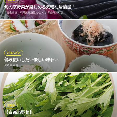
です。
旬の京野菜が楽しめる気軽な居酒屋！
［完全個室］京野菜居酒屋 ひとくち 四条河原町店
京家きよみず 錦小路
創作和食
京都で食事をするとなれば、何だか高いイメージがありません
阪急京都線京都河原町駅 徒歩4分
京都府京都市中京区麩屋町通錦小路上ル梅屋町493
か？当店では賀芝なす、九条ネギ、万願寺とうがらしなど、多彩
な京野菜の料理を、気軽な価格でご提供しております。地元の方
はもちろん、「京都に観光に来たけど予算は抑えたい」そんな方
も大歓迎です！どんな時も、元気なスタッフがお出迎えさせてい
おばんざい
ただきます！
普段使いしたい優しい味わい
居酒屋 八朔
［完全個室］京野菜居酒屋 ひとくち 四条河原町店
京野菜の創作料理×個室
毎日食べても飽きないおばんざい。素材本来の旨味を引き出し深
阪急京都線京都河原町駅 徒歩1分
京都府京都市下京区真町97 イマージアムビル5F
みのある優しい味付けを心がけ、ほっとできるようなお料理をご
提供しています。素材には京野菜なども使用。おばんざいも豊富
にご用意しています。日本の調味料を使ったお料理なので、日本
酒や焼酎との相性が抜群。ぜひお酒の肴としてもお楽しみくださ
京野菜
い。
【京都の野菜】