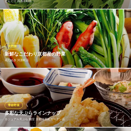
どんぐり 四条寺町店
居酒屋 八朔
居酒屋と京風おばんざい
どんぐりでは、積極的にお好み焼や鉄板焼に、京野菜（九条ね
阪急京都線京都河原町駅 徒歩3分
京都府京都市中京区船屋町391-1
ぎ、水菜、壬生菜、など）を使用しております。
どんぐり 四条寺町店
お好み焼・鉄板焼
京野菜
ＪＲ京都駅北口 徒歩3分
新鮮なこだわり京都産の野菜
京都府京都市下京区四条寺町西入奈良物町377-2 奈良物町ビル2F
花たぬき 河原町店
新鮮な京都産の野菜を中心に取り揃えています、
花たぬき 河原町店
お好み焼・鉄板焼
阪急京都線京都河原町駅 徒歩6分
季節野菜
京都府京都市中京区新京極通三条下ル東入ル松ケ枝町456-6
多彩な天ぷらラインナップ
カジュアル天ぷら 圓堂 京都河原町ガーデン店