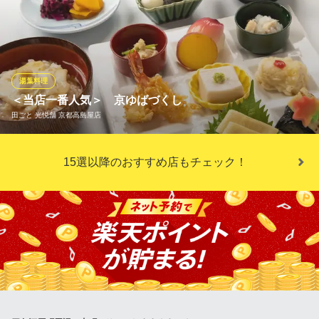
ランチ・ディナー共に、海老・魚介・季節野菜を使った天ぷらを
定食・丼・セットで提供。定番の天丼や御膳、さらに豪華な「極
み天丼」など、シーンに合わせて選べるメニューが豊富に揃って
います。単品天ぷらはコース利用の追加注文としても楽しめ、観
光客はもちろん地元利用にも支持されています。
湯葉料理
＜当店一番人気＞ 京ゆばづくし
カジュアル天ぷら 圓堂 京都河原町ガーデン店
田ごと 光悦舗 京都高島屋店
天ぷら専門ダイニング
阪急京都線京都河原町駅 徒歩1分
京都府京都市下京区真町68 京都河原町ガーデン8F
ゆばの料理を９つ仕切りのプレートに盛り込み、ゆばあんかけ御
15選以降のおすすめ店もチェック！
飯とミニあんみつの付いた女性に人気の御膳です
田ごと 光悦舗 京都高島屋店
和食 京料理 日本料理
阪急京都線京都河原町駅 徒歩1分
京都府京都市下京区四条通河原町西入ル真町52 京都高島屋7F ダイニングガーデン京
回廊