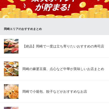
はこれぞ「豚吟」ならではの味！数種類の食材をじっくりと煮込
んだスープはコクがあり、口に含んだ瞬間、旨味が広がります。
シャキシャキの新鮮レタスと豚肉をくぐらせれば、さらにおいし
さ倍増。
岡崎エリアのおすすめまとめ
しゃぶしゃぶ・個室居酒屋 豚吟 東岡崎店
話題のレタしゃぶを堪能
名鉄名古屋本線東岡崎駅 徒歩4分
愛知県岡崎市明大寺本町3-5
【絶品】岡崎で一度は立ち寄りたいおすすめの寿司店
岡崎の麻婆豆腐、点心など中華が美味しいお店まとめ
岡崎で小籠包、餃子などがおすすめなお店