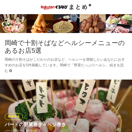
岡崎で十割そばなどヘルシーメニューの
あるお店5選
岡崎の十割そばがこだわりのお店など、ヘルシーを堪能したいあなたにおす
すめのお店を5件掲載しています。岡崎で「野菜たっぷりヘルシ
続きを読
む
野菜巻き
バードの野菜巻き＝ベジ巻き
バードスペース 駅西小町店