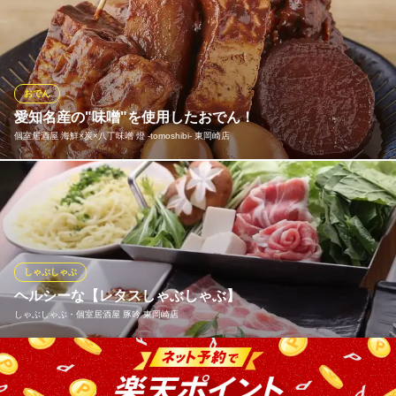
お蕎麦の三たて "ひきたて" "うちたて" "ゆでたて" にこだわり、蕎
麦粉にもこだわった独自ブレンドの十割蕎麦
さんびょうし 葵湯店
蕎麦×うどん×旨い肉
おでん
愛知環状鉄道線六名駅 徒歩15分
愛知名産の"味噌"を使用したおでん！
愛知県岡崎市戸崎新町2-1
個室居酒屋 海鮮×炭×八丁味噌 燈 ‐tomoshibi‐ 東岡崎店
愛知の赤みそを使った逸品料理は、濃厚でコクがあります。濃厚
な味わいでお酒も良く進みます。愛知名物のどてかつや手羽先の
ほか、居酒屋定番のおでんも味噌でどうぞ。
個室居酒屋 海鮮×炭×八丁味噌 燈 ‐tomoshibi‐ 東岡崎店
しゃぶしゃぶ
東岡崎 居酒屋
ヘルシーな【レタスしゃぶしゃぶ】
名鉄名古屋本線東岡崎駅 徒歩3分
しゃぶしゃぶ・個室居酒屋 豚吟 東岡崎店
愛知県岡崎市明大寺本町4-27
名古屋メシの新常識！ヘルシーな野菜鍋【レタスしゃぶしゃぶ】
は当店の看板メニュー。研究を重ねてたどり着いた秘伝のスープ