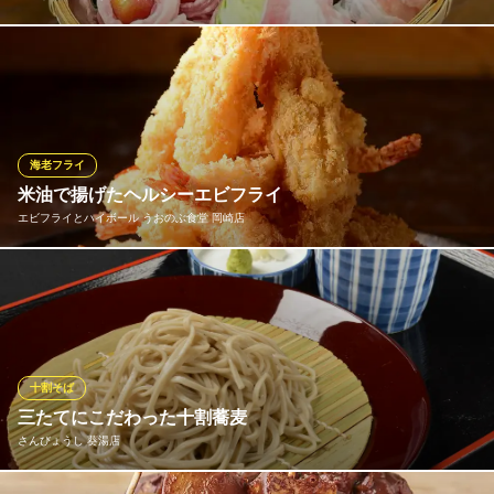
岡崎で野菜巻きならバードスペース駅西小町で！！オススメ野菜
巻きを目の前で焼かせていただきます！
※こちらは夜のみのこだわりです。
バードスペース 駅西小町店
海老フライ
焼き鳥 日本酒 居酒屋
米油で揚げたヘルシーエビフライ
ＪＲ東海道本線岡崎駅 徒歩1分
エビフライとハイボール うおのぶ食堂 岡崎店
愛知県岡崎市柱1-13-1 駅西小町
何本食べても胃にもたれないの国産米油で揚げたヘルシーエビフ
ライです リピーター続出！！ 名物料理をぜひご堪能ください
エビフライとハイボール うおのぶ食堂 岡崎店
海鮮居酒屋×エビフライ
十割そば
愛知環状鉄道線北岡崎駅 徒歩8分
三たてにこだわった十割蕎麦
愛知県岡崎市井田南町10-14
さんびょうし 葵湯店