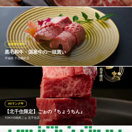
牛・豚・鶏肉はもちろん、お食事や一品料理などのサイドメニュ
ー、「味変」アイテムが楽める充実した食べ放題コースは、驚き
の制限時間「100分間」！！人気アイテム「元氣カルビ」をはじ
め、「5本の柱」など当店の売れ筋アイテムを揃えた食べ放題コー
スは3種類！各種宴会や食事会、女子会でも！お楽しみください！
国産黒毛和牛
黒毛和牛・国産牛の一頭買い
食べ放題 元氣七輪焼肉 牛繁 北千住店
平城苑 千住曙町店
厳選焼肉を2H食べ放題
地下鉄千代田線北千住駅 徒歩3分
東京都足立区千住2-34-7 セントラルパレス1F
全国の産地から黒毛和牛・国産牛を一頭買いしじっくりと熟成さ
せてからご提供。安定したグレートと品質を確保し良いものだけ
をお客様にご提供したい、その願いのもとに辿り着いた結論。妥
協せずに本物だけを選び抜いた豊かで奥深い旨味、とろけるよう
なおいしさが食通を唸らせ続けています。
A5ランク牛
【北千住限定】ごぉの『ちょうちん』
平城苑 千住曙町店
TOKYO焼肉ごぉ 北千住店
黒毛和牛/国産牛焼肉店
東武伊勢崎線（東武スカイツリーライン）堀切駅 徒歩5分