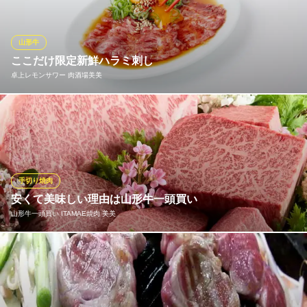
79円
牛角 北千住駅前店
山形牛
焼肉
ここだけ限定新鮮ハラミ刺し
地下鉄千代田線北千住駅 徒歩1分
卓上レモンサワー 肉酒場美美
東京都足立区千住2-61 ビックリヤ北千住西口ビル2F
新鮮ハラミを贅沢に生のまんま！もちろん数量限定です！
卓上レモンサワー 肉酒場美美
各席サーバー完備焼肉
つくばエクスプレス北千住駅 徒歩2分
手切り焼肉
東京都足立区千住旭町4-17-1
安くて美味しい理由は山形牛一頭買い
山形牛一頭買い ITAMAE焼肉 美美
一頭買いという大技は本来、資本力の大きい大手がなせる手法で
すが美美は個人店です。大量仕入れによる原価率の縮小と一頭を
的確に捌く知識と技術がそれを実現しました！家賃の安い地下に
店を構え、オーナーも直接現場に出るなどして経費を抑えて原価