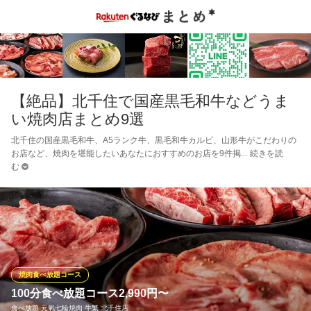
【絶品】北千住で国産黒毛和牛などうま
い焼肉店まとめ9選
北千住の国産黒毛和牛、A5ランク牛、黒毛和牛カルビ、山形牛がこだわりの
お店など、焼肉を堪能したいあなたにおすすめのお店を9件掲
続きを読
む
焼肉食べ放題コース
100分食べ放題コース2,990円〜
食べ放題 元氣七輪焼肉 牛繁 北千住店