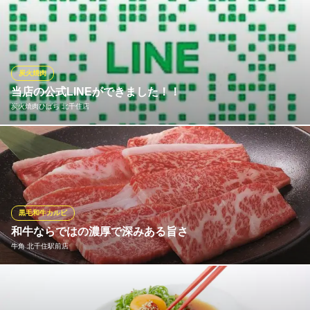
東京都足立区千住曙町37-33
おかげさまで1周年！日頃のご愛顧に感謝を込めて、特別キャンペ
ーンを実施いたします。対象ドリンクが1杯なんと100円！この機
会にぜひご利用ください。1周年記念限定の特別価格なので、今し
か味わえないお得なチャンスをお見逃しなく！皆様のご来店を心
よりお待ちしております。
炭火焼肉
当店の公式LINEができました！！
TOKYO焼肉ごぉ 北千住店
炭火焼肉ひばち 北千住店
絶品黒毛和牛厚切り焼肉
ＪＲ常磐線北千住駅 徒歩3分
東京都足立区千住2-52
上質な国産和牛にこだわり厳選食材を全国からブロックで仕入れ
ご提供しております。 美味しいお肉を炭火で焼いて旨みをしっか
り味わって頂きたいと思っております。
炭火焼肉ひばち 北千住店
黒毛和牛カルビ
北千住炭火焼肉
和牛ならではの濃厚で深みある旨さ
ＪＲ常磐線北千住駅東口 徒歩3分
牛角 北千住駅前店
東京都足立区千住旭町23-3 ひばちビル
信頼できる和牛のプロフェッショナルたちが、 全国から選び抜い
たこだわりの美味しさをぜひご賞味あれ ●黒毛和牛カルビ (税込)9