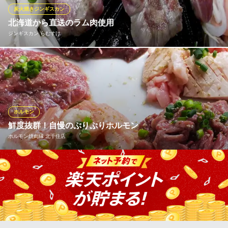
率にガッツリかけます！ぜひ普段通っている焼肉店と比べてみて
炭火焼きジンギスカン
ください。
北海道から直送のラム肉使用
ジンギスカン らむすけ
山形牛一頭買い ITAMAE焼肉 美美
保健所認定の生肉取扱店
北海道より随時取り寄せている新鮮な生ラム肉はふかふかで臭み
地下鉄北千住駅東口 徒歩3分
東京都足立区千住旭町39-7 杉山ビルB1
も少なく、従来のジンギスカンイメージを覆す自信の一品です。
お肉本来の旨みを味わって頂けるようにと胡椒塩もご用意！
※こちらは夜のみのこだわりです。
ホルモン
ジンギスカン らむすけ
鮮度抜群！自慢のぷりぷりホルモン
ジンギスカン専門店
ホルモン焼肉縁 北千住店
ＪＲ常磐線北千住駅仲町口 徒歩1分
東京都足立区千住1-39-12
鮮度抜群のホルモンは臭みが少ないのが特徴。コリコリの歯ごた
えが癖になる『ミノ』や、濃厚な味としっかりした食感が楽しめ
る自慢のホルモン揃いです。当店一番のおすすめは、『【当日入
荷No.1】ホルモン5点盛り』。ご希望であれば組み合わせも可能で
す。様々なホルモンをお楽しみいただけます。