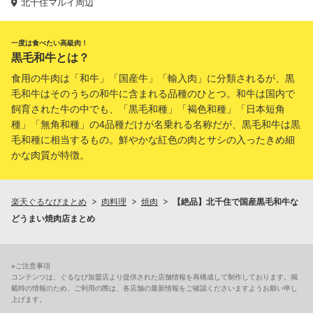
北千住マルイ周辺
一度は食べたい高級肉！
黒毛和牛とは？
食用の牛肉は「和牛」「国産牛」「輸入肉」に分類されるが、黒
毛和牛はそのうちの和牛に含まれる品種のひとつ。和牛は国内で
飼育された牛の中でも、「黒毛和種」「褐色和種」「日本短角
種」「無角和種」の4品種だけが名乗れる名称だが、黒毛和牛は黒
毛和種に相当するもの。鮮やかな紅色の肉とサシの入ったきめ細
かな肉質が特徴。
楽天ぐるなびまとめ
肉料理
焼肉
【絶品】北千住で国産黒毛和牛な
どうまい焼肉店まとめ
※ご注意事項
コンテンツは、ぐるなび加盟店より提供された店舗情報を再構成して制作しております。掲
載時の情報のため、ご利用の際は、各店舗の最新情報をご確認くださいますようお願い申し
上げます。