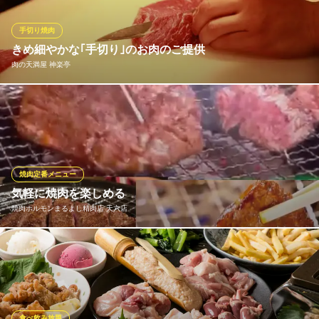
るお肉となっています♪
手切り焼肉
the PASTA＆GRILL’S イタリアン 肉バル 天満店
きめ細やかな｢手切り｣のお肉のご提供
インボイス対応
肉の天満屋 神楽亭
ＪＲ大阪環状線天満駅 徒歩1分
大阪府大阪市北区天神橋4-2-8
肉の天満屋では、肉の処理をすべて手作業で行っております。機
械に比べて手間も時間もかかり、技術も必要ですが、手切りをす
ることで細かい筋や脂を機械よりも綺麗に取り除くことができま
す。また、それぞれのお肉に合わせた切り方ができるので、食べ
やすいお肉をご提供することができます。
焼肉定番メニュー
気軽に焼肉を楽しめる
肉の天満屋 神楽亭
焼肉ホルモンまるよし精肉店 天六店
A5ランク黒毛和牛焼肉
ＪＲ大阪環状線天満駅 徒歩2分
大阪府大阪市北区天神橋4-11-10
リーズナブルな値段設定で、たくさん食べて！たくさん飲んで！
おひとりでも、もちろんファミリーでのご利用も！
焼肉ホルモンまるよし精肉店 天六店
焼肉
食べ飲み放題