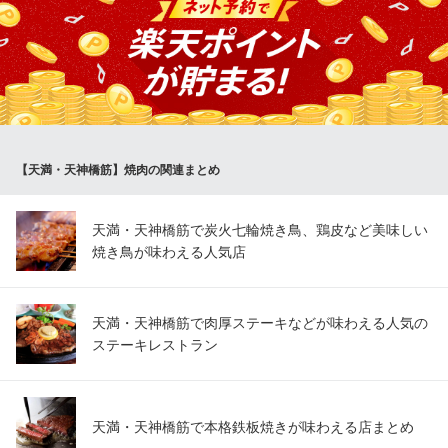
大阪府大阪市北区池田町7-11
極上ランクの和牛もリーズナブルにご用意しております！ 独自ル
ートの仕入れより、その時の最もいいものを最も安くご提供いた
します。
焼肉 じゃけぇ 天六本店
天六 焼肉
大阪メトロ堺筋線天神橋筋六丁目駅2番出口 徒歩3分
【天満・天神橋筋】焼肉の関連まとめ
大阪府大阪市北区長柄中1-4-9
天満・天神橋筋で炭火七輪焼き鳥、鶏皮など美味しい
焼き鳥が味わえる人気店
天満・天神橋筋で肉厚ステーキなどが味わえる人気の
ステーキレストラン
天満・天神橋筋で本格鉄板焼きが味わえる店まとめ