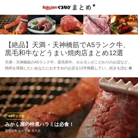
【絶品】天満・天神橋筋でA5ランク牛、
黒毛和牛などうまい焼肉店まとめ12選
天満・天神橋筋のA5ランク牛、黒毛和牛、ホルモンがこだわりのお店など、
焼肉を堪能したいあなたにおすすめのお店を12件掲載してい
続きを読む
A5ランク牛
みかく屋の特選ハラミは必食！
黒毛和牛 みかく屋 天六店