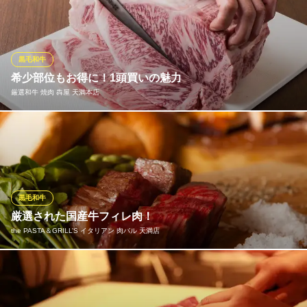
を使用しております。未経産牛とは、市場で10％しか出回ってい
ないと言われている希少価値の高い和牛で、融点が低く柔らかい
肉質が特徴です。高級牛をリーズナブルな価格でご堪能いただけ
ます。
黒毛和牛
希少部位もお得に！1頭買いの魅力
肉の天満屋 本店
厳選和牛 焼肉 犇屋 天満本店
A5ランク黒毛和牛焼肉
阪急千里線天神橋筋六丁目駅 徒歩2分
大阪府大阪市北区国分寺2-2-17
鹿児島県のざき牧場の『のざき牛』をはじめ、全国各地からA4ラ
ンク以上の黒毛和牛を目利きが厳選し、1頭買いしております。1
頭買いだからこそ、高品質なお肉をリーズナブルな価格でお楽し
みいただけるのも魅力。お肉は熟練の職人が培った技術を活か
し、部位ごとに一番美味しい状態で丁寧に切り分けてご提供いた
黒毛和牛
します。
厳選された国産牛フィレ肉！
the PASTA＆GRILL’S イタリアン 肉バル 天満店
厳選和牛 焼肉 犇屋 天満本店
コスパ抜群A4黒毛和牛
当店ではA5ランクの黒毛和牛をさまざまな都道府県から厳選し、
大阪メトロ谷町線天神橋筋六丁目駅 徒歩3分
大阪府大阪市北区池田町17-5
良質なお肉を仕入れております。中でも上州牛シャトーブリアン
は、脂身と赤みのサシの入り具合が絶妙で、甘みと旨味を楽しめ