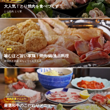
阪急千里線天神橋筋六丁目駅 徒歩3分
大人気！とり焼肉を食べつくす！
大阪府大阪市北区菅栄町3-11 福田ビル1F
とり焼肉 とり軍
とり軍の真髄！自店で捌いた新鮮なとり焼肉食べ放題！コク深い
親どりや、ジューシーな若どり、自家製つくねなど自慢の焼肉、
新鮮な焼き野菜を思う存分お楽しみください！120分(L.O.30分前)
食べ放題3500円(税込)！スーパードライなど15種以上の飲み放題
付きで4500円(税込)！忘年会・新年会・各種ご宴会はとり軍に決
軍鶏
まり！
噛むほど旨い軍鶏！焼肉/鍋/逸品料理
軍鶏焼き酒場 花ちょうちん天五店
とり焼肉 とり軍
天六の新鮮とり焼肉
通常の鶏肉よりも、噛むほどに濃厚で深い味わいを感じられる軍
大阪メトロ堺筋線天神橋筋六丁目駅 徒歩3分
大阪府大阪市北区浮田1-5-16 シティライフ梅田
鶏（しゃも）。当店では各部位を楽しめる軍鶏焼肉、その焼肉で
出る旨味たっぷりの肉汁をそのままスープに使い野菜と煮込む軍
鶏鍋、タタキをぽん酢・薬味で楽しむ名物軍鶏タタキなど、軍鶏
の美味しさをたっぷり堪能できるメニューをご用意しております♪
焼肉定番メニュー
厳選和牛のこだわりメニュー
軍鶏焼き酒場 花ちょうちん天五店