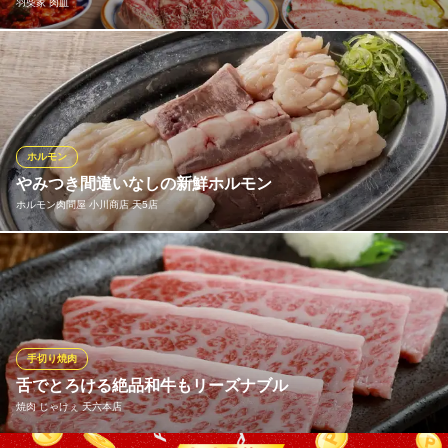
羽柴家 肉皿
軍鶏焼き酒場
ＪＲ大阪環状線天満駅 徒歩3分
大阪府大阪市北区天神橋5-2-1
限定メニューの和牛炙りユッケや和牛一口バターすき焼きをこだ
わり白米にオン！ お口の中でとろける極上の肉ワールドをぜひご
賞味あれ。 見た目から楽しめる様々な種類のお肉をご用意してお
ります！ 皆様ぜひお越しくださいませ！
ホルモン
羽柴家 肉皿
やみつき間違いなしの新鮮ホルモン
厳選肉をリーズナブルに
ホルモン肉問屋 小川商店 天5店
阪急千里線天神橋筋六丁目駅 徒歩3分
大阪府大阪市北区天神橋5-6-23
独自のルートで仕入れる当店のホルモンは鮮度抜群！炭火でジュ
ワっと焼き上げる自慢のホルモンはまさに絶品。リピーターも続
出のやみつき間違いなしのおいしさです♪当店のホルモンは冷凍は
していません。なので、日によっては売り切れる部位もございま
す！お早目にお越しください♪
手切り焼肉
舌でとろける絶品和牛もリーズナブル
ホルモン肉問屋 小川商店 天5店
焼肉 じゃけぇ 天六本店
美味しいお肉といえば
ＪＲ大阪環状線天満駅 徒歩4分