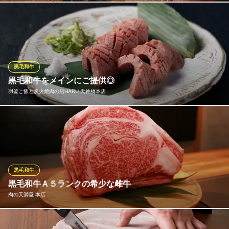
佐賀牛を中心に熊本和王・大分豊後牛・宮崎牛など、九州産トッ
プブランドのお肉をご用意しました！みかく屋のお肉は赤身が強
く、ほどよいサシがあり、上質な甘み、奥深い旨みが口いっぱい
に広がります！とことんこだわってご用意したお肉は、お口の中
でとろけること間違いなし！ぜひご賞味ください！
黒毛和牛
黒毛和牛をメインにご提供◎
黒毛和牛 みかく屋 天六店
羽釜ご飯と炭火焼肉の店HARU 天神橋本店
黒毛和牛A5ランク使用
大阪メトロ谷町線天神橋筋六丁目駅 徒歩1分
大阪府大阪市北区浪花町13-31
黒毛和牛をメインに厳選したこだわりのお肉を提供！仕入れにこ
だわりを持つHARUだからこそできる、リーズナブルなお肉の提
供。どれも絶品ですが、上塩タンと上ハラミがおすすめ！じゅわ
っと口の中で広がる上質な旨味と圧倒的コスパにあなたも驚くは
ず。一度ご賞味あれ！
黒毛和牛
黒毛和牛Ａ５ランクの希少な雌牛
羽釜ご飯と炭火焼肉の店HARU 天神橋本店
肉の天満屋 本店
精肉店厳選の和牛と羽釜
阪急千里線天神橋筋六丁目駅 徒歩7分
大阪府大阪市北区本庄東2-3-31
【希少なA5ランク未経産牛使用】黒毛和牛A5ランク雌の未経産牛