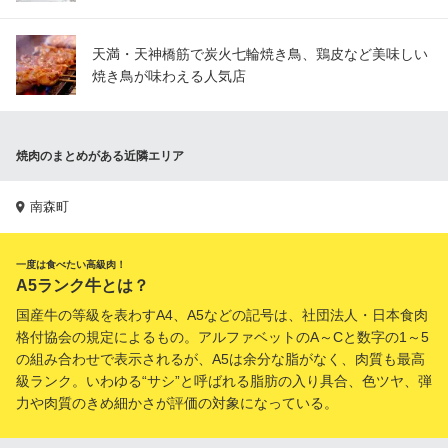
天満・天神橋筋で炭火七輪焼き鳥、鶏皮など美味しい
焼き鳥が味わえる人気店
焼肉のまとめがある近隣エリア
南森町
一度は食べたい高級肉！
A5ランク牛とは？
国産牛の等級を表わすA4、A5などの記号は、社団法人・日本食肉
格付協会の規定によるもの。アルファベットのA～Cと数字の1～5
の組み合わせで表示されるが、A5は余分な脂がなく、肉質も最高
級ランク。いわゆる“サシ”と呼ばれる脂肪の入り具合、色ツヤ、弾
力や肉質のきめ細かさが評価の対象になっている。