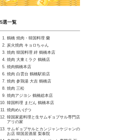
15選一覧
鶴橋 焼肉・韓国料理 蘭
炭火焼肉 キョロちゃん
焼肉 韓国料理 絆 鶴橋本店
焼肉 大東ミラク 鶴橋店
焼肉鶴橋本店
焼肉 白雲台 鶴橋駅前店
焼肉 参鶏湯 大吉 鶴橋店
焼肉 三松
焼肉アジヨシ 鶴橋総本店
韓国料理 まだん 鶴橋本店
焼肉めいげつ
韓国家庭料理と生サムギョプサル専門店
アリの家
サムギョプサルとカンジャンケジャンの
お店 韓国居酒屋 梨泰院