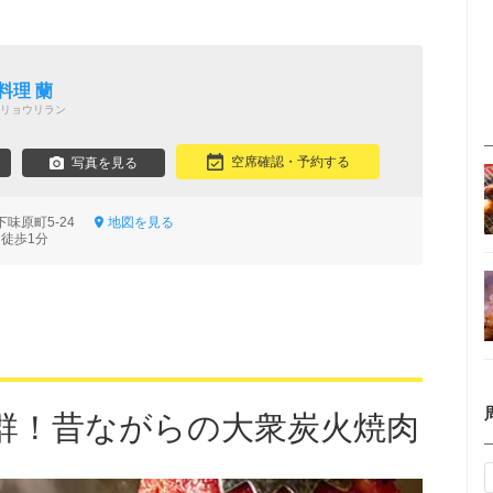
料理 蘭
リョウリラン
空席確認・予約する
写真を見る
下味原町5-24
地図を見る
 徒歩1分
群！昔ながらの大衆炭火焼肉