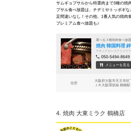
サムギョプサルから特選肉まで3種の焼
プサル食べ放題は、チヂミやトッポギなど
足間違いなし！その他、1番人気の焼肉
プレミアム食べ放題も♪
選べる３種焼肉食べ放
焼肉 韓国料理 
ヤキニクカンコクリョウリ
050-5494-8649
メニューを見る
大阪府大阪市天王寺区
住所
ＪＲ大阪環状線 鶴橋駅
4.
焼肉 大東ミラク 鶴橋店