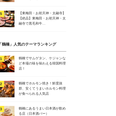
【東梅田・お初天神・太融寺】
【絶品】東梅田・お初天神・太
融寺で黒毛和牛…
「鶴橋」人気のテーマランキング
鶴橋でサムゲタン、ケジャンな
ど本場の味を味わえる韓国料理
店！
鶴橋でホルモン焼き！鮮度抜
群、安くてうまいホルモン料理
が食べられる人気店
鶴橋にあるうまい日本酒が飲め
る店（日本酒バー）