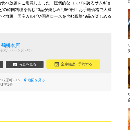
肉食べ放題をご用意しました！圧倒的なコスパを誇るサムギョ
の韓国料理を含む20品が楽しめ2,860円！お手軽価格で大満
食べ放題、国産カルビや国産ロースを含む豪華49品が楽しめる
題
絆 鶴橋本店
キズナツルハシホンテン
空席確認・予約する
写真を見る
下味原町2-15
地図を見る
 徒歩1分