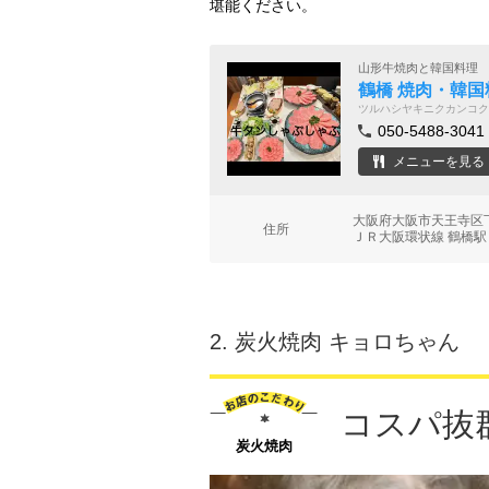
堪能ください。
山形牛焼肉と韓国料理
鶴橋 焼肉・韓国
ツルハシヤキニクカンコク
050-5488-3041
メニューを見る
大阪府大阪市天王寺区
住所
ＪＲ大阪環状線 鶴橋駅
2.
炭火焼肉 キョロちゃん
コスパ抜
炭火焼肉