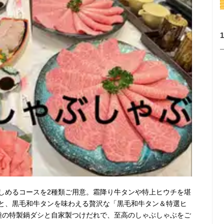
楽しめるコースを2種類ご用意。霜降り牛タンや特上ヒウチを堪
と、黒毛和牛タンを味わえる贅沢な「黒毛和牛タン＆特選ヒ
種の特製鍋ダシと自家製つけだれで、至高のしゃぶしゃぶをご