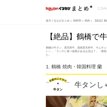
ここい
楽天ぐるなびまとめ
肉料理
焼肉
【絶品】鶴
【絶品】鶴橋で牛
鶴橋の牛タン、黒毛和牛、国産黒毛和牛、サムギョ
い！」「ランチに食べ放題があるお店は？」「個室
た。
1.
鶴橋 焼肉・韓国料理 蘭
牛タンし
牛タン