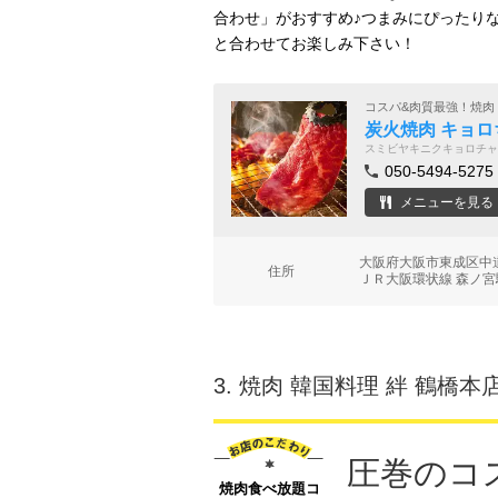
合わせ」がおすすめ♪つまみにぴったり
と合わせてお楽しみ下さい！
コスパ&肉質最強！焼肉
炭火焼肉 キョロ
スミビヤキニクキョロチャ
050-5494-5275
メニューを見る
大阪府大阪市東成区中道
住所
ＪＲ大阪環状線 森ノ宮
3.
焼肉 韓国料理 絆 鶴橋本
圧巻のコ
焼肉食べ放題コ