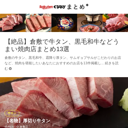
【絶品】倉敷で牛タン、黒毛和牛などう
まい焼肉店まとめ13選
倉敷の牛タン、黒毛和牛、霜降り厚タン、サムギョプサルがこだわりのお店
など、焼肉を堪能したいあなたにおすすめのお店を13件掲載し
続きを読
む
牛タン
【名物】厚切り牛タン
焼肉ひだや 倉敷店