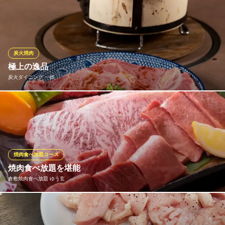
岡山県倉敷市鶴形1-2-28 2F
一頭から二切れしか取れない1番良い所を厚切りで。食べ方にもこ
だわるメニューです。
焼肉 曽我
完全予約制の焼肉コース
炭火焼肉
水島臨海鉄道水島本線倉敷市駅 徒歩8分
極上の逸品
岡山県倉敷市阿知3-22-9 はなやビル
炭火ダイニング 一鉄
とろけるような食感と肉汁溢れる美味しいお肉が食べたい、そん
な方におすすめ！
炭火ダイニング 一鉄
個室完備の焼肉店
焼肉食べ放題コース
ＪＲ倉敷駅 徒歩3分
焼肉食べ放題を堪能
岡山県倉敷市阿知3-4-1
倉敷焼肉食べ放題 ゆう玄
和牛の良質なお肉をいっぱい食べて頂きたい・・・その思いでお
安くご提供しております。暑いこの夏は絶品のお肉と、ビールで