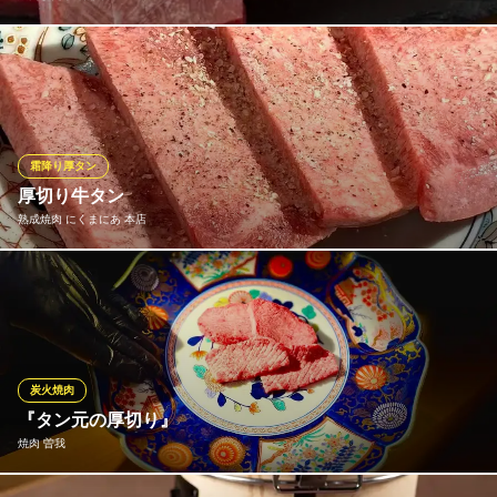
名物の厚切りタンは、厚切りなのに柔らかくサシも入っているた
めしっかりとした味を楽しんでいただけます。 噛んだ瞬間、肉の
旨みが溢れだすような感覚をお楽しみ下さい。
焼肉ひだや 倉敷店
霜降り厚タン
岡山人気焼肉店が倉敷に
厚切り牛タン
水島臨海鉄道水島本線倉敷市駅 徒歩8分
熟成焼肉 にくまにあ 本店
岡山県倉敷市阿知3-22-7
独特な食感と風味に魅了される人も多い牛タン。当店では、「厚
切り塩タン」「ネギ塩タン」「タンの焼きしゃぶ」をご用意して
おります。また、熟成焼肉が食べられるがにくまにあ。もちろん
熟成タンもお楽しみいただけます！当店ならでは牛タンを、ぜひ
ご賞味ください。
炭火焼肉
『タン元の厚切り』
熟成焼肉 にくまにあ 本店
焼肉 曽我
倉敷で愉しむ個室焼肉店
ＪＲ倉敷駅南口 徒歩6分