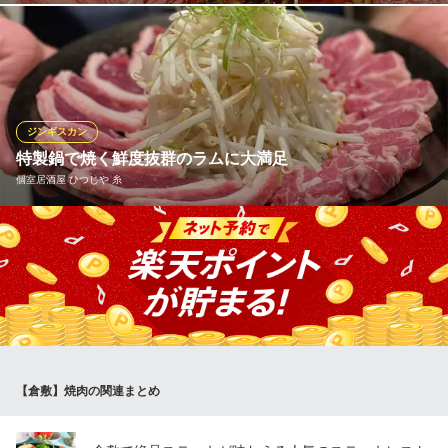
ＪＲ倉敷駅 徒歩6分
岡山県倉敷市阿知3-10-1
岡山県産黒毛和牛を使った特上のロースやカルビ、国産和牛を使
った焼肉メニューをご用意しております。 特別メニューとしてご
用意した焼きしゃぶは舌の上でとろけるような食感が味わえて、
大人気です。
ジンギスカン
焼肉 マルキ
特製鍋で焼く鮮度抜群のラムに大満足
倉敷・笹沖の焼肉店
個室居酒屋 ひつじや 糸
水島臨海鉄道水島本線浦田駅 車6分
岡山県倉敷市笹沖423-2
当店で使用する鍋は真ん中に凹みのある『えいじん鍋』。真ん中
で野菜を焼いてお鍋の縁でお肉を焼きます。縁でお肉を焼くこと
によって、お肉の脂が鍋の底に落ち、その脂が染み込んだ美味し
い野菜をお楽しみいただける画期的な鍋なのです。お肉の脂を野
菜に吸わせているので、煙や焦臭も出にくく、女性の方にも好評
です！
【倉敷】焼肉の関連まとめ
個室居酒屋 ひつじや 糸
倉敷近くの個室居酒屋
水島臨海鉄道水島本線倉敷市駅 徒歩6分