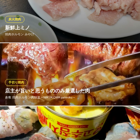
いかがですか？
倉敷焼肉食べ放題 ゆう玄
炭火焼肉
倉敷 焼肉食べ放題
新鮮上ミノ
ＪＲ倉敷駅 徒歩5分
焼肉ホルモン みやけ
岡山県倉敷市阿知2-19-29 エトワール21 B2
ゴマ油がよく合う新鮮上ミノ！焼いても柔らかく歯ごたえがあり
ジューシー。
焼肉ホルモン みやけ
駅近×厳選和牛
手切り焼肉
水島臨海鉄道水島本線倉敷市駅 徒歩1分
店主が旨いと思うもののみ厳選した肉
岡山県倉敷市阿知1-7-2 B1
倉敷 焼肉ホルモン肉独楽～NIKUKOMA yakiniku～
格式張らず、気軽にとにかく旨い肉が食べたい…そんな時は肉独
楽へ！ブランド名に惑わされず店主自ら目利きして「本当に旨
い」と認めた肉だけをリーズナブルに仕入れています。毎日でも
通いたくなるコスパと味が自慢の焼肉居酒屋！その日一番の肉を