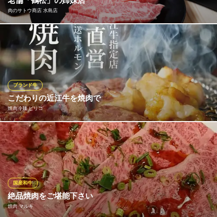
老舗「鶴松」の姉妹店
肉のサトウ商店 水島店
岡山で人気の焼肉店「鶴松」 長きにわたって愛された老舗の焼
肉店です。 その鶴松の味が楽しめる姉妹店が倉敷・水島に登
場！ よりリーズナブルに楽しめる店舗になっております。 人気
のカルビ、ハラミも激安価格でご提供しています。是非お立ち寄
りください。
ブランド牛
こだわりの近江牛を焼肉で
肉のサトウ商店 水島店
焼肉冷麺 ピリコ
水島 焼肉 オススメ
水島臨海鉄道水島本線栄駅 徒歩10分
岡山県倉敷市北畝6-1-58
滋賀県が誇るブランド牛「近江牛」 滋賀県内で飼育された期間が
最も長い黒毛和種のことで、脂の溶け出す温度が低く、キメ細か
な霜降りのサシが特長です。 近江牛が飼育される滋賀県は、琵琶
湖を囲む山々と、そこから流れる豊かな水に恵まれた土地。近江
牛のおいしさの秘訣は、この豊かな環境にあります。
国産和牛
絶品焼肉をご堪能下さい
焼肉冷麺 ピリコ
焼肉 マルキ
倉敷駅すぐ・近江牛焼肉