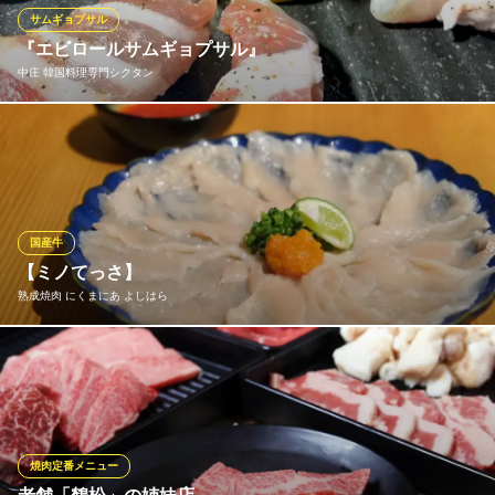
最高の食べ方・味付けで楽しむ、席のみ予約・単品飲み放題もお
サムギョプサル
すすめ！
『エビロールサムギョプサル』
中庄 韓国料理専門シクタン
倉敷 焼肉ホルモン肉独楽～NIKUKOMA yakiniku～
喫煙可の肉刺し・焼肉店
プリップリのエビをお肉でぐるぐる巻き！見た目も味もバッチ
ＪＲ倉敷駅 徒歩3分
岡山県倉敷市阿知2-3-1 2F
リ！！ チーズに絡めてお召し上がりください。 スタッフ一押
し！！
中庄 韓国料理専門シクタン
国産牛
倉敷 中庄 韓国料理
【ミノてっさ】
ＪＲ山陽本線中庄駅 徒歩4分
熟成焼肉 にくまにあ よしはら
岡山県倉敷市松島1065-1
他では食べれない逸品です。数量限定です！
熟成焼肉 にくまにあ よしはら
倉敷駅前焼肉×個室
ＪＲ倉敷駅 徒歩4分
焼肉定番メニュー
岡山県倉敷市阿知3-8-5