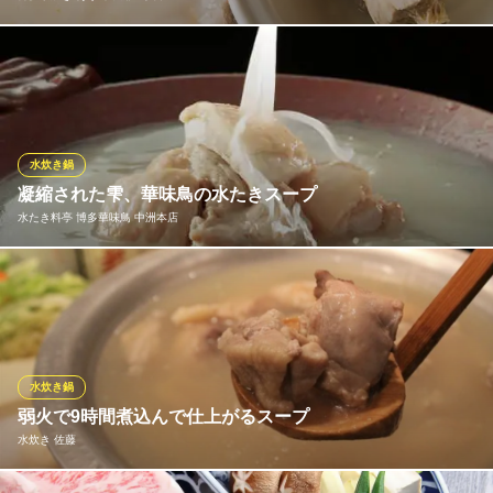
鶏ガラ・足ガラを丸二日間かけてじっくり煮込み仕上げる白濁ス
ープ。臭みがなくクリーミーな味わいで旨味たっぷり！つきっき
りでアクを取り、余計な雑味を一切無くし、はかた地どり本来の
うまさを味わえる完成まで約二日間。濃厚な白濁スープは見た目
よりもあっさりとした味わいです。当店独自の味をお試しくださ
水炊き鍋
い！
凝縮された雫、華味鳥の水たきスープ
水たき料亭 博多華味鳥 中洲本店
博多水炊き あうん中洲五丁目
水炊き 中洲 個室
博多の水炊きは、まずスープを味わいます。創業者が鶏骨の鮮
地下鉄空港線（1号線）中洲川端駅 徒歩5分
福岡県福岡市博多区中洲5-5-19 緑川ビル 2F
度、部位、量、そしてスープを炊き出すための水、温度、時間、
全てにおいて独自の製法を造り上げ、ようやくこの凝縮された雫
へと辿り着きました。その製法を受け継いだ職人たちが精魂込め
た白濁のスープを守り続けております。極上のスープで至福のひ
水炊き鍋
とときを。
弱火で9時間煮込んで仕上がるスープ
水炊き 佐藤
水たき料亭 博多華味鳥 中洲本店
水たき料亭