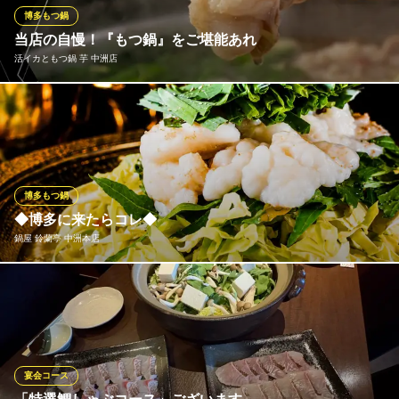
味わいがガラリと変わり、感服。コースに組み込めるのもうれし
博多もつ鍋
い。
当店の自慢！『もつ鍋』をご堪能あれ
活イカともつ鍋 芋 中洲店
割烹 味美
日本料理店
『もつ』と『スープ』が芋のもつ鍋の生命線。もつはオーナー自
地下鉄中洲川端駅 徒歩5分
福岡県福岡市博多区中洲4-1-10 第2きよたけビル1F
らが目利きした新鮮な小腸のみを使用しております。スープは旨
味たっぷりのだしをベースに、調味料をブレンドして1週間寝かせ
た特製の醤油を合わせて仕上げます。もつのプリプリの食感とコ
クのあるスープは一度食べたらヤミツキの味わいです！
博多もつ鍋
◆博多に来たらコレ◆
活イカともつ鍋 芋 中洲店
鍋屋 鈴蘭亭 中洲本店
全席完全個室/もつ鍋
地下鉄空港線（1号線）中洲川端駅1番出口 徒歩4分
福岡県福岡市博多区中洲4-2-5
厳選した和牛もつのみを使用した鈴蘭亭名物のもつ鍋。にんにく
不使用で仕上げることで、和牛もつ本来の旨味と牛骨白湯出汁の
奥深い味わいをお愉しみいただけます。特製卵黄ダレによる味の
変化も人気の理由のひとつです。
宴会コース
鍋屋 鈴蘭亭 中洲本店