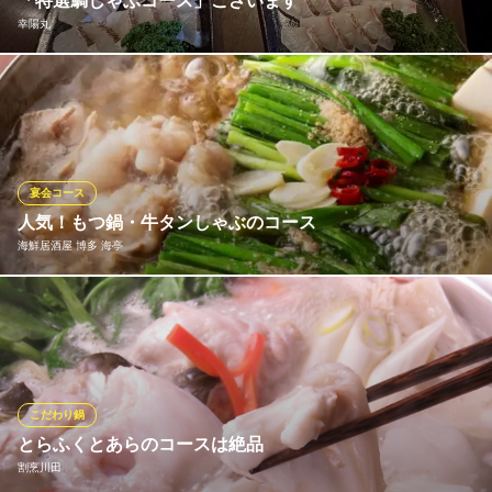
「特選鯛しゃぶコース」ございます
出汁と銘酒の隠れ家
幸陽丸
地下鉄空港線（1号線）中洲川端駅 徒歩1分
福岡県福岡市博多区中洲3-7-13 SAM’S BLD4 2F
幸陽丸から「特選鯛しゃぶコース」のご案内です。鯛の美味しい
季節となりました！お客様からも大好評です。ぜひご賞味くださ
いませ。
幸陽丸
宴会コース
博多の海鮮中洲の隠れ家
人気！もつ鍋・牛タンしゃぶのコース
地下鉄空港線(1号線)中洲川端駅 徒歩2分
海鮮居酒屋 博多 海亭
福岡県福岡市博多区中洲5-4-6 リバーフェイス2F
当店のコースは鍋が主役！ぷりぷりのもつと野菜の旨味たっぷり
の『博多もつ鍋』と、特製出汁でいただく『牛タンしゃぶしゃ
ぶ』の2種をご用意しています。鍋に加えて自慢のお刺身はもちろ
ん、薩摩地鶏やイワシ薩摩揚げなど、九州名物も揃いぶみ！お酒
が進むこと間違いなしの内容です。
こだわり鍋
とらふくとあらのコースは絶品
海鮮居酒屋 博多 海亭
割烹川田
九州旬魚が自慢の居酒屋