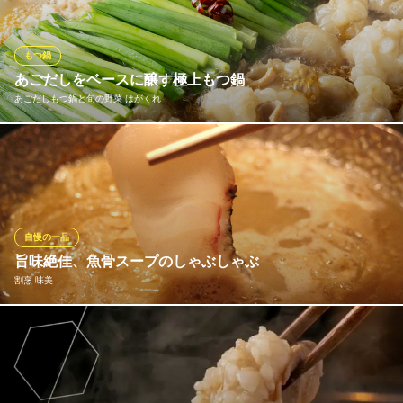
致しております。豪華刺身、伊勢海老、ヤリイカ活造り、平目活
造り、特選和牛ロースの陶板焼き、セイロ蒸し、水炊き、もつ
鍋、旬の味覚など他、旬菜万葉ならではのお料理をご堪能下さ
もつ鍋
い。
あごだしをベースに醸す極上もつ鍋
あごだしもつ鍋と旬の野菜 はがくれ
博多中洲 旬菜万葉
個室で頂く九州博多の味
「はがくれ」が掲げる最大の特長は、にんにくを使わず、あご
地下鉄空港線（1号線）中洲川端駅3番出口 徒歩1分
福岡県福岡市博多区中洲5-2-18 THE LIVELY FUKUOKA(ザ ライブリー福岡)B1
（飛び魚）でとった出汁をベースにするもつ鍋です。にんにくの
香りが残らない設計は、翌日の予定を気にする人にも優しい配
慮。スープはあごだしの旨味を軸にしながら、昆布や鰹節を重ね
て風味を膨らませ、鍋全体を一本の味わいで統一。
自慢の一品
旨味絶佳、魚骨スープのしゃぶしゃぶ
あごだしもつ鍋と旬の野菜 はがくれ
割烹 味美
九州旨いもの居酒屋
地下鉄空港線（1号線）中洲川端駅 徒歩2分
福岡県福岡市博多区中洲5-5-9 サン・ゴールデンビル1F
数ある単品メニュー中でも、今や名物の座についた「魚骨スープ
のしゃぶしゃぶ」。数種の魚骨からじっくりとった出汁に旬の白
身魚をくぐらせ、タレなしで濃厚な旨みを味わう。シメのにゅう
めんも別腹にちょうどよく、さらにライムが登場。これを絞れば