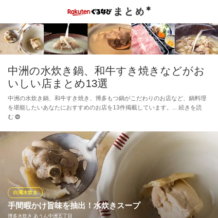
中洲の水炊き鍋、和牛すき焼きなどがお
いしい店まとめ13選
中洲の水炊き鍋、和牛すき焼き、博多もつ鍋がこだわりのお店など、鍋料理
を堪能したいあなたにおすすめのお店を13件掲載しています。
続きを読
む
白濁水炊き
手間暇かけ旨味を抽出！水炊きスープ
博多水炊き あうん中洲五丁目