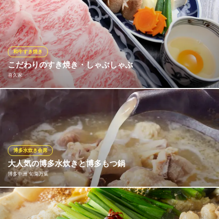
鶏ガラを弱火でじっくり9時間煮込んで水炊きスープ。 試行錯誤
地下鉄空港線中洲川端駅2番出口 徒歩5分
福岡県福岡市博多区中洲5-4-24 トリゼンビル
を繰り返して完成したスープをご堪能下さい。
水炊き 佐藤
九州産食材使用の水炊き
和牛すき焼き
地下鉄空港線（1号線）中洲川端駅 徒歩4分
こだわりのすき焼き・しゃぶしゃぶ
福岡県福岡市博多区中洲4-1-6 ライオンビル中洲館1F
喜久家
極上の素材をシンプルに味わって頂くために、九州各地より選び
抜いた特選黒毛和牛と、九州ならではの新鮮な山の幸、海の幸な
ど質と味にこだわった美味しさを心ゆくまでご賞味ください。
喜久家
博多水炊き会席
鉄板焼・すき焼き
大人気の博多水炊きと博多もつ鍋
地下鉄空港線（1号線）中洲川端駅 徒歩7分
博多中洲 旬菜万葉
福岡県福岡市博多区中洲1-3-15
地下鉄中洲川端駅徒歩1分！博多山笠「鍋」コース！歓送迎会や接
待に！各種コース料理４０００円より～１０.０００円までご用意