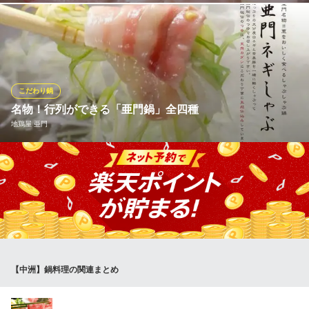
地下鉄空港線（1号線）中洲川端駅 徒歩1分
福岡県福岡市博多区中洲4-7-2 黄昏ビル1F
絶品鍋はいかがですか！？あらちり1人前：4620円（税込）、ふ
ぐちり1人前：3960円（税込）となっております。1階のお席は1
人前から、個室などのお部屋を希望の場合は2人前からのご注文と
なります。＋1人前660円（税込）で雑炊と漬物をお付けすること
もできます。
こだわり鍋
名物！行列ができる「亜門鍋」全四種
割烹川田
地鶏屋 亜門
旬の食を愉しめる割烹
地下鉄空港線（1号線）中洲川端駅 徒歩3分
福岡県福岡市博多区中洲4-1-23 川田ビル
地元、博多の人々に納得、うならせてきた亜門自慢の『鍋』をご
紹介！名物！「地鶏のすき焼き」をはじめ、大人気！亜門三大
鍋”圧倒的No.1「葱しゃぶ」あっさり食べれる「レタしゃぶ」不動
の人気を誇る「とろろ葱鍋」の全4種類、是非ともご堪能くださ
い！
地鶏屋 亜門
【中洲】鍋料理の関連まとめ
地鶏＆レタシャブのお店
地下鉄空港線（1号線）中洲川端駅 徒歩5分
福岡県福岡市博多区中洲2-8-10