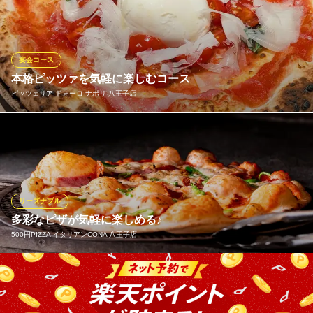
ロバティカ団体3位の実績のピッツァヨーロが焼きあげます。 生
地から手作りで小麦粉、酵母、チーズ、ソースにこだわり石窯で
焼き上げるピッツァはモチモチの食感をお楽しみ頂けます☆ ワイ
ンとの相性も◎ぜひご賞味下さい！！
宴会コース
本格ピッツァを気軽に楽しむコース
Pizzeria LunaMare
ピッツェリア ドォーロ ナポリ 八王子店
世界を知るイタリアン
京王高尾線めじろ台駅 徒歩10分
東京都八王子市椚田町535-13 澤田ビル1F
前菜・ピッツァ・パスタなど定番メニューが人気のコースです。
女子会、気軽な飲み会や仕事帰りの食事にも選びやすく、初めて
でも安心して楽しめます。飲み放題付きの自然と会話も弾むリラ
ックス感があるコースもございます
リーズナブル
ピッツェリア ドォーロ ナポリ 八王子店
多彩なピザが気軽に楽しめる♪
焼き立て窯焼ピッツァ
500円PIZZA イタリアンCONA 八王子店
ＪＲ八王子駅 徒歩1分
東京都八王子市旭町1-1 セレオ八王子北館10F
当店のピザは約30センチ、サクサクのクリスピータイプでご提
供。薄手の生地でサイズも程よい大きさのため、何枚でも気軽に
ご注文いただけます。種類は定番の「マルゲリータ」やトロトロ