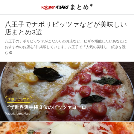
八王子でナポリピッツァなどが美味しい
店まとめ3選
八王子のナポリピッツァがこだわりのお店など、ピザを堪能したいあなたに
おすすめのお店を3件掲載しています。八王子で「人気の美味し
続きを読
む
ナポリピッツァ
ピザ世界選手権３位のピッツァヨーロ
Pizzeria LunaMare
当店のピッツァはイタリアで開かれたピッツァ世界選手権でアク