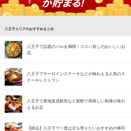
の卵と生ハムが絶妙な「生ハムと半熟卵」など30種類をご用意！
すべて500円(税込)とお手頃価格なのも魅力です☆
500円PIZZA イタリアンCONA 八王子店
八王子エリアのおすすめまとめ
八王子のイタリアンバル
ＪＲ八王子駅 徒歩6分
東京都八王子市中町6-11 1F
八王子で話題のバルを満喫！コスパ良しのおいしいお
店
八王子でサーロインステーキなどが味わえる人気のス
テーキレストラン
八王子で産地直送鮮魚など新鮮で美味しい刺身が味わ
えるお店
【絶品】八王子で一度は立ち寄りたいおすすめの寿司