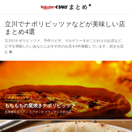
立川でナポリピッツァなどが美味しい店
まとめ4選
立川のナポリピッツァ、手作りピザ、マルゲリータがこだわりのお店など、
ピザを堪能したいあなたにおすすめのお店を4件掲載しています
続きを読
む
ナポリピッツァ
もちもちの窯焼きナポリピッツァ
北海道イタリアン ミアボッカ グランデュオ立川店
ご注文を頂いてから生地をのばし、高温の窯で一気に焼き上げる