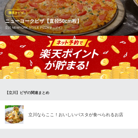
スしました。更に美味しくなりました！
薄焼きピザ
イル・ピアット オチアイ
ニューヨークピザ【直径50cm程】
イタリア料理
立川 NEWYORK STYLE PIZZA V（ブイ）
西武拝島線玉川上水駅 徒歩1分
東京都立川市柏町4-63-8
ニューヨークスタイルのピザをご用意しております。定番のペパ
ロニ、バジルシュリンプ、 マルゲリータ、マッシュルーム等8種
類 pie (直径50cm)もしくはslice (カット)１枚から購入可 【テイ
クアウトもご利用ください！！】
立川 NEWYORK STYLE PIZZA V（ブイ）
ビアガーデン×NYピザ
【立川】ピザの関連まとめ
ＪＲ立川駅 徒歩4分
東京都立川市曙町2-14-16 ホテルエミシア東京立川
立川ならここ！おいしいパスタが食べられるお店