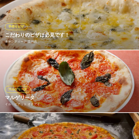
自慢のナポリピッツァ。表面はカリッ！中はふっくらモチモチの
食感に仕上げます。焼きたての美味しさをぜひお楽しみくださ
い。
手作りピザ
北海道イタリアン ミアボッカ グランデュオ立川店
こだわりのピザは必見です！
窯焼ナポリピッツァ
キャンティーナ 立川店
ＪＲ立川駅 徒歩1分
東京都立川市柴崎町3-2-1 グランデュオ立川7F
美味しいお料理とお酒が楽しめる店『キャンティーナ』なんとい
っても当店自慢「ピザ」は必見！一番人気のクワトロフォルマッ
ジョは厚い生地にたっぷりのチーズで蜂蜜をかけて食べる
と、、、。
マルゲリータ
キャンティーナ 立川店
マルゲリータ
立川で話題の新店
イル・ピアット オチアイ
ＪＲ立川駅北口 徒歩1分
東京都立川市曙町2-6-7 尾崎ビルB1
サクサクの自家製生地と自家製トマトソース・モッツァレラチー
ズ・バジリコのピッツァです。ピッツァの生地に全粒粉を使い、
食物繊維・鉄分・ビタミンＢ1を多く含む小麦の味わい風味をプラ