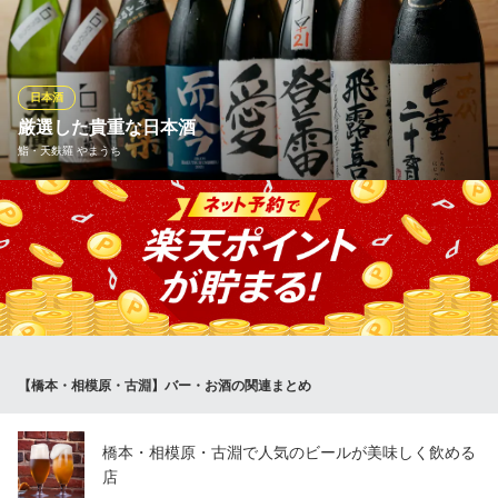
お料理に合う日本酒を各種取り揃えております。定番の「浦霞」
「天狗舞」「出羽桜」などの地酒もご用意！お刺身と日本酒を交
互に口に運べば、ついついお酒もすすみます！新鮮なお魚と一緒
にクイっと一杯いかがですか♪
日本酒
厳選した貴重な日本酒
浜焼き海鮮居酒屋 大庄水産 橋本店
鮨・天麩羅 やまうち
直送鮮魚の浜焼き居酒屋
ＪＲ橋本駅 徒歩5分
神奈川県相模原市緑区橋本3-30 サンセイ橋本ビル1F
全国の貴重な日本酒やプレミアムな地酒など、常に取り揃えてお
ります。 新しい銘柄も随時入りますので、スタッフまでお聞き下
さい！
鮨・天麩羅 やまうち
鮨・天麩羅・日本酒
ＪＲ橋本駅北口 徒歩3分
【橋本・相模原・古淵】バー・お酒の関連まとめ
神奈川県相模原市緑区橋本3-17-4 橋本第1ビル8F
橋本・相模原・古淵で人気のビールが美味しく飲める
店