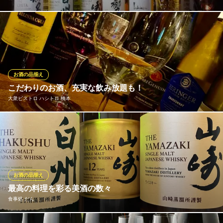
おなじみの角瓶/白州をはじめ長年熟成したウイスキーもご用意し
ています☆ロック、ハイボールでお好きな飲み方でお楽しみくだ
さい
橋本赤レンガ
お酒の品揃え
隠れ家ダイニングバー
こだわりのお酒、充実な飲み放題も！
ＪＲ橋本駅 徒歩5分
大衆ビストロ ハシトロ 橋本
神奈川県相模原市緑区橋本6-23-7
ワインだけでも数十種以上揃えております！ それらをグラスでお
楽しみいただけます♪ 相性バッチリなお料理もご用意してますの
で是非ご利用ください♪
大衆ビストロ ハシトロ 橋本
お酒の品揃え
橋本のビストロ
最高の料理を彩る美酒の数々
ＪＲ橋本駅 徒歩1分
食事処 だん
神奈川県相模原市緑区橋本3-29-6 橋本センタービル2F