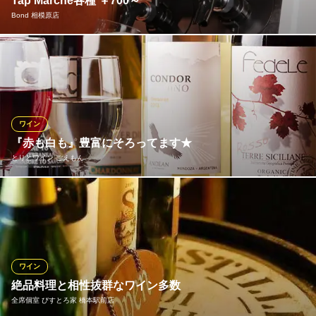
Tap Marche各種 ￥700～
ＪＲ横浜線淵野辺駅 徒歩4分
Bond 相模原店
神奈川県相模原市中央区淵野辺3-4-16
リーズナブルな値段で当店自慢の樽生ビールをご提供♪ 4種のクラ
フトビールからお選びください☆ Tap Marcheの商品は随時入れ替
えていくのでお楽しみに♪
Bond 相模原店
ワイン
ダイニングバー
『赤も白も』豊富にそろってます★
ＪＲ横浜線相模原駅南口 徒歩2分
とりとワイン ごえもん
神奈川県相模原市中央区相模原2-2-13 菅谷ビル1Ｆ
バランスの取れたアロマが心地よい赤のタンブラニィ、熟した果
実の香りで楽しむ白ワインのコンドールアンディーノトロンテ
ス…etc。驚きの品揃えでワインにうるさいお客様でも必ず満足さ
せられる自信があります♪
ワイン
とりとワイン ごえもん
絶品料理と相性抜群なワイン多数
とりとワイン
全席個室 びすとろ家 橋本駅前店
ＪＲ橋本駅 徒歩3分