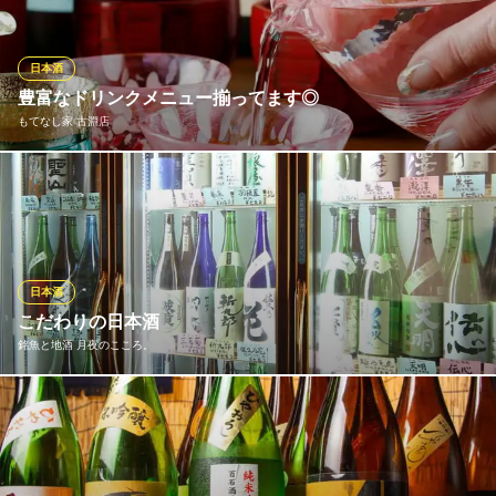
別純米、 本格芋焼酎(赤兎馬、富乃宝山、) 本格麦焼酎(八重桜、情
け嶋) などなど産地、工程が様々な銘柄日本酒と銘柄焼酎有ります
当店で是非お好みのお酒に出会って下さい
日本酒
豊富なドリンクメニュー揃ってます◎
すし 旬魚菜 福
もてなし家 古淵店
接待・半個室・A5和牛
ＪＲ横浜線相模原駅 徒歩2分
神奈川県相模原市中央区相模原1-2-5 好月堂ビル1F
日本酒好きにはたまらない！オーナーこだわりの厳選した豊富な
日本酒が楽しめます。季節に合わせた期間限定もございますの
で、お好みでお楽しみ下さい♪焼酎やカクテルなども豊富に取り揃
えておりますので、ぜひ色々飲み比べしてみてください！
日本酒
もてなし家 古淵店
こだわりの日本酒
駅近 居酒屋
銘魚と地酒 月夜のこころ。
ＪＲ横浜線古淵駅 徒歩2分
神奈川県相模原市南区古淵1-8-12
店主が自ら地方の酒蔵まで足を運んで集めたものや、その時期に
しか手に入らない旬のもの、限定もの。あまり知られていないお
酒がほとんどですが、絶対に気に入る日本酒があると思います。
普段呑まないけど興味のある方、呑ん兵衛の方まで幅広くお待ち