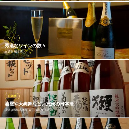
神奈川県相模原市緑区橋本3-27-11
《びすとろ家》では当店自慢のお料理と相性抜群なワインを種類
豊富にご用意しております。 雰囲気のよい広々としたお席に、絶
品料理とワインで優雅なお時間をお過ごし下さい。赤ワイン、白
ワインは勿論、スパークリングワインやワインカクテルのご用意
もますのでお気に入りの一杯を見つけてみてはいかがでしょう
ワイン
か。
秀逸なワインの数々
玄武庵 橋本店
全席個室 びすとろ家 橋本駅前店
名物チーズフォンデュ
フランスのワインを中心に、玄武庵の料理と相性の良い秀逸なア
ＪＲ橋本駅北口 徒歩2分
神奈川県相模原市緑区橋本3-17-7 DK相模原橋本ビル 1F
イテムを多数ご用意しております。 大切な記念日を華やかに演出
するシャンパーニュ。国内に数十本しか入荷のない、希少なアイ
テムもございますのでスタッフにお尋ねください。
日本酒
玄武庵 橋本店
浦霞や天狗舞など、充実の日本酒！
橋本蕎麦日本料理ワイン
浜焼き海鮮居酒屋 大庄水産 橋本店
ＪＲ横浜線橋本駅北口 徒歩5分
神奈川県相模原市緑区橋本3-20-17 デイム橋本1F
新鮮なお魚には、なんといっても日本酒が相性抜群！当店では、