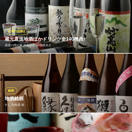
プレミアムウイスキー入荷いたしました。 山崎12年、山崎シング
ルモルト、白州シングルモルト！ プレミアムなウイスキーで特別
な時間をお過ごしくださればと思います。
食事処 だん
お酒の品揃え
団らんで暖かな和食処
蔵元直送地酒ほかドリンク全140種超!
ＪＲ相模線上溝駅 徒歩4分
酒菜の隠れ家 月あかり JR相模原店
神奈川県相模原市中央区上溝5-12-4 スピアッジャ1F
ドリンクメニューの数、なんと140種類以上!! どんな方が来ても、
どんな方と来てもお愉しみ頂ける様、豊富なお酒を取り揃えまし
た♪中でもお薦めは、蔵元直送の日本酒!! 名物の“グランプリ鍋”に
も使われる新潟の地酒『妙高』のほか、全国各地の地酒をお愉し
み頂けます!!自慢のお料理との相性も文句無しの味わいです◎
銘酒
地酒銘柄
酒菜の隠れ家 月あかり JR相模原店
すし 旬魚菜 福
和風居酒屋
ＪＲ横浜線相模原駅 徒歩2分
神奈川県相模原市中央区相模原2-1-12
純米大吟醸(五億年、上喜元、山桃桜、銀盤)純米吟醸(まんさくの
花) 純米(酔心、銀シャリ、初孫) 吟醸(ばくれん、) 特別本醸造、特