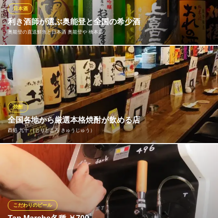
しております！
日本酒
利き酒師が選ぶ奥能登と全国の希少酒
銘魚と地酒 月夜のこころ。
奥能登の直送鮮魚と日本酒 奥能登や 橋本店
カジュアル日本酒居酒屋
ＪＲ橋本駅北口 徒歩1分
神奈川県相模原市緑区橋本3-17-4 6F
蔵元を訪ねて選んだ能登の地酒のほか、獺祭、十四代などプレミ
アムな日本酒を揃えています。何を飲んだらいいか迷ってしま
う、という時にはぜひ利き酒師にご相談を。お客様のお好みやお
料理に合わせた厳選酒をご紹介します。限定酒や季節もののお酒
に出合えることも。「これこれ！」となるペアリングをお楽しみ
焼酎
ください。
全国各地から厳選本格焼酎が飲める店
酉処 九十 （とりどころ きゅうじゅう）
奥能登の直送鮮魚と日本酒 奥能登や 橋本店
直送能登の魚介と日本酒
稀少な焼酎、森伊蔵、魔王、村尾も飲めます！鶏にあった焼酎を
ＪＲ橋本駅 徒歩8分
神奈川県相模原市緑区東橋本1-24-19 T・H ADMIRAL1F
全国からずらりご用意！焼酎の飲み比べがオススメ！本日のオス
スメは店主までお声掛けください。
酉処 九十 （とりどころ きゅうじゅう）
こだわりのビール
炭火焼き鳥と鶏料理