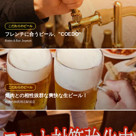
ッキにたっぷり５００ｍｌ入ってます。（生ビール大）
※こちらは昼のみのこだわりです。
満蔵
こだわりのビール
串揚料理
フレンチに合うビール、"COEDO"
ＪＲ明石駅西口 徒歩5分
Bistro＆Bar Joyeux
兵庫県明石市大明石町1-13-33
当店では、川越の地ビールCOEDOの"伽羅700円（税抜）"をご用
意しております。赤みがかかった黄褐色="伽羅色"のビール。鮮や
かで綺麗な苦味とともに、アロマホップの芳醇な香りが口の中に
いっぱいに広がります。低温発酵ラガー酵母による、飲みごたえ
がありながらもキレのある、心地よい後味をぜひお楽しみくださ
こだわりのビール
い。
焼肉との相性抜群な爽快な生ビール！
焼肉の和民明石駅前店
Bistro＆Bar Joyeux
ビストロ
乾杯にはもちろん、焼肉に忘れてはいけないビール。当店では
山陽電鉄本線山陽明石駅 徒歩6分
兵庫県明石市大明石町1-13-36 白菊センタービル1F
〈サントリー生ビール〉を採用しています。爽快で飲みやすいの
にのどごしがあり、ジューシーな焼肉と相性抜群！その他、居酒