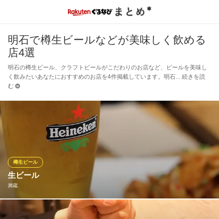
明石で樽生ビールなどが美味しく飲める
店4選
明石の樽生ビール、クラフトビールがこだわりのお店など、ビールを美味し
く飲みたいあなたにおすすめのお店を4件掲載しています。明石
続きを読
む
樽生ビール
生ビール
満蔵
ハイネケン生ビール。大ジョッキはキンキンに冷やした陶製ジョ