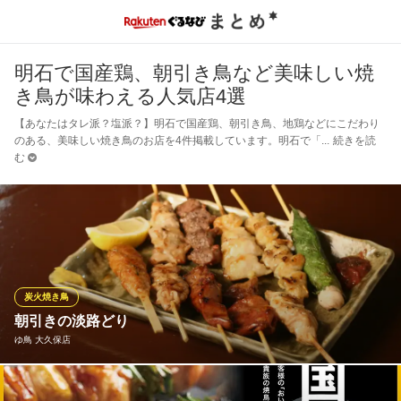
明石で国産鶏、朝引き鳥など美味しい焼
き鳥が味わえる人気店4選
【あなたはタレ派？塩派？】明石で国産鶏、朝引き鳥、地鶏などにこだわり
のある、美味しい焼き鳥のお店を4件掲載しています。明石で「
続きを読
む
炭火焼き鳥
朝引きの淡路どり
ゆ鳥 大久保店
当店は朝引きの淡路どりを丁寧に一本一本串に刺し、備長炭の火