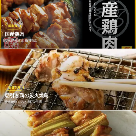
力で一気に焼き上げています。ゆ鳥名物の月見つくねがおすすめ
です！長年継ぎ足した自慢のたれと一緒に当店の味をお楽しみく
ださい。一本単位でご注文可能です。
国産鶏
ゆ鳥 大久保店
国産鶏肉
淡路どり炭火焼き鳥
焼鳥屋 鳥貴族 西明石店
ＪＲ神戸線大久保駅 徒歩1分
兵庫県明石市大久保町駅前1-10-3 おぎのビル2 1F
おいしい焼鳥は鮮度が大事。価格・味わいともに 満足いただける
焼鳥を追求した結果、 鳥貴族の焼鳥は国産鶏肉を使用しておりま
す。
焼鳥屋 鳥貴族 西明石店
朝引き鳥
焼鳥
朝引き鶏の炭火焼鳥
ＪＲ神戸線西明石駅東口 徒歩2分
炭火焼鶏 じろう 明石2号店
兵庫県明石市和坂12-12 3F
看板メニューは朝引きの新鮮な鶏を使用した焼鳥。鮮度の良い鶏
肉を使用することで、旨味とジューシーさをしっかり感じられる
仕上がりです。炭火でじっくり焼き上げることで、外は香ばしく