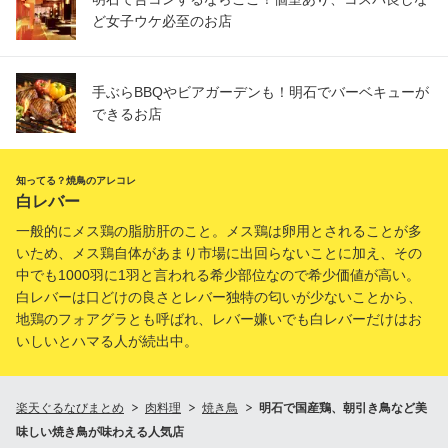
ど女子ウケ必至のお店
手ぶらBBQやビアガーデンも！明石でバーベキューが
できるお店
知ってる？焼鳥のアレコレ
白レバー
一般的にメス鶏の脂肪肝のこと。メス鶏は卵用とされることが多
いため、メス鶏自体があまり市場に出回らないことに加え、その
中でも1000羽に1羽と言われる希少部位なので希少価値が高い。
白レバーは口どけの良さとレバー独特の匂いが少ないことから、
地鶏のフォアグラとも呼ばれ、レバー嫌いでも白レバーだけはお
いしいとハマる人が続出中。
楽天ぐるなびまとめ
肉料理
焼き鳥
明石で国産鶏、朝引き鳥など美
味しい焼き鳥が味わえる人気店