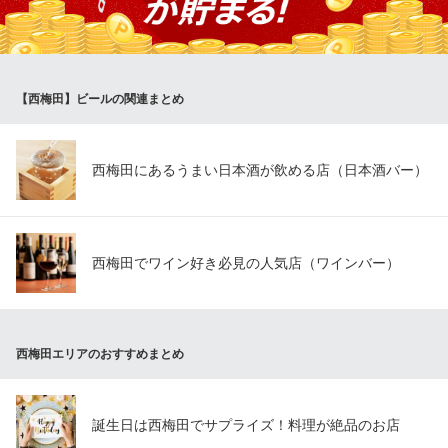
イタリア大衆食堂 堂島グラッチェ本店
中華＆イタリアンバル
大阪メトロ四つ橋線西梅田駅C69番出口 徒歩1分
【西梅田】ビールの関連まとめ
大阪府大阪市北区堂島2-2-38 宝寿ビル1F
西梅田にあるうまい日本酒が飲める店（日本酒バー）
西梅田でワイン好き必見の人気店（ワインバー）
西梅田エリアのおすすめまとめ
誕生日は西梅田でサプライズ！料理が絶品のお店