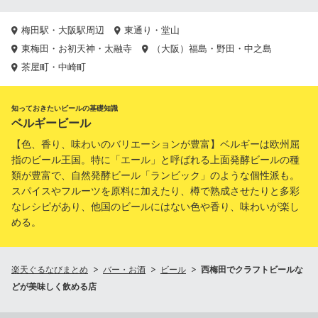
梅田駅・大阪駅周辺
東通り・堂山
東梅田・お初天神・太融寺
（大阪）福島・野田・中之島
茶屋町・中崎町
知っておきたいビールの基礎知識
ベルギービール
【色、香り、味わいのバリエーションが豊富】ベルギーは欧州屈
指のビール王国。特に「エール」と呼ばれる上面発酵ビールの種
類が豊富で、自然発酵ビール「ランビック」のような個性派も。
スパイスやフルーツを原料に加えたり、樽で熟成させたりと多彩
なレシピがあり、他国のビールにはない色や香り、味わいが楽し
める。
楽天ぐるなびまとめ
バー・お酒
ビール
西梅田でクラフトビールな
どが美味しく飲める店