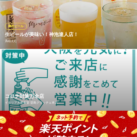
ALE」。その名の通り、カレーを美味しく食べられるよう、カレ
ー好きのために開発されたクラフトビールです。ビールの風味と
のど越しが互いに引き立てあう一杯をご堪能ください。
樽生ビール
渡邊カリー 本店
生ビールが美味い！神泡達人店！
曽根崎の和出汁のカレー
酒処えむ
大阪メトロ四つ橋線西梅田駅 徒歩1分
大阪府大阪市北区曽根崎新地2-2-5 第3シンコービル3F
当店は「神泡達人店」！ザ・プレミアム・モルツ＜樽生＞を究極
の状態でお客様にご提供しております。神泡品質の美味いビール
をお料理と一緒にお楽しみください。ビール以外にもたこ焼きな
ど粉もんにピッタリのハイボールなど、おいしいお酒を豊富に取
り揃えております♪
コロナ対策万全店
酒処えむ
イタリア大衆食堂 堂島グラッチェ本店
コスパ抜群の居酒屋
大阪メトロ四つ橋線西梅田駅 徒歩2分
大阪府大阪市北区梅田2-1-14 梅田二丁目阪神ビル1F
大阪府発行 感染症防止宣言ステッカー登録済みなど、お客様に安
心、安全を届けるために精一杯の感染症対策を行ってます。 全従
業員マスクの下は笑顔で御来店お待ちしております。