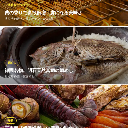
りの海鮮料理を旨い日本酒と共にお楽しみください！
藁焼きかつお
藁の香りで食欲倍増！虜になる美味さ
うたげどころ うぉっしゅ
博多 火の音水の音 ハービスPLAZA店
北新地飲み会海鮮同窓会
ＪＲ大阪駅桜橋口 徒歩6分
大阪府大阪市北区曽根崎新地2-3-13 若杉大阪駅前ビルB1
オープンキッチンでダイナミックに調理！芳ばしい香りがお酒を
誘う、名物「藁焼きメニュー」をぜひご賞味ください。ご注文ご
とに焼き、鰹のタタキも出来たてをご提供。藁の火と煙で余分な
脂を落としながらも、旨みは逃さずじっくりと焼き上げます。噛
むと口の中いっぱいにじゅわっと広がる肉汁が、たまらなく美味
鯛めし
い！！
禅園名物。明石天然真鯛の鯛めし
西梅田 禅園・個室和食
博多 火の音水の音 ハービスPLAZA店
藁焼き鰹と博多名物料理
鯛は、明石海峡の潮流に育まれた天然真鯛のみを厳選。お米は、
地下鉄四つ橋線西梅田駅 徒歩3分
大阪府大阪市北区梅田2-5-25 ハービスPLAZA B2
時期や湿度に応じてお米マイスターがブレンドするオリジナル米
です。長年にわたり使い込んだ専用の土鍋を使い、鯛本来の食味
を活かすため、炊き込みの味付けは酒と昆布と塩のみ。シンプル
ながらも奥深い滋味を、熟練の板前が引き出します。
海鮮