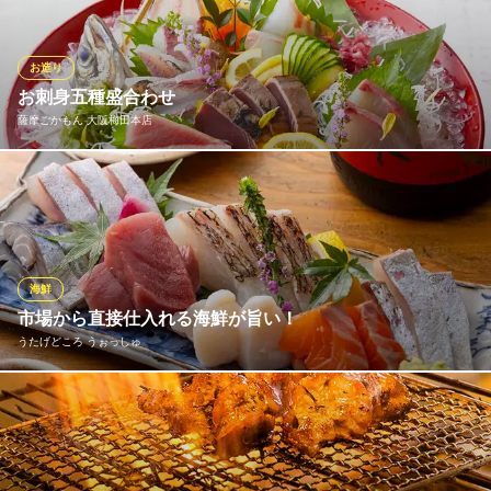
※こちらは夜のみのこだわりです。
旬の魚と季節のお料理 くすの木 梅田堂島店
お造り
◆旬の食材×旨い酒◆
お刺身五種盛合わせ
大阪メトロ四つ橋線西梅田駅9番出口 徒歩3分
薩摩ごかもん 大阪梅田本店
大阪府大阪市北区堂島2-3-33 堂北山二ビル1F
九州産本マグロ、活アジの姿造りを含む鮮魚五種！是非！ご賞味
ください！
薩摩ごかもん 大阪梅田本店
完全個室の九州料理店
海鮮
大阪メトロ四つ橋線西梅田駅 徒歩2分
市場から直接仕入れる海鮮が旨い！
大阪府大阪市北区曽根崎新地2-1-18
うたげどころ うぉっしゅ
毎日、中央市場から新鮮な魚を仕入れています。これらをまずは
お造りでご堪能ください！話題の「玉手箱」は酒を楽しんでもら
うための肴の盛り合わせになっています。開けてからのお楽し
み！全国各地から集めた日本酒との相性はバツグンです！こだわ