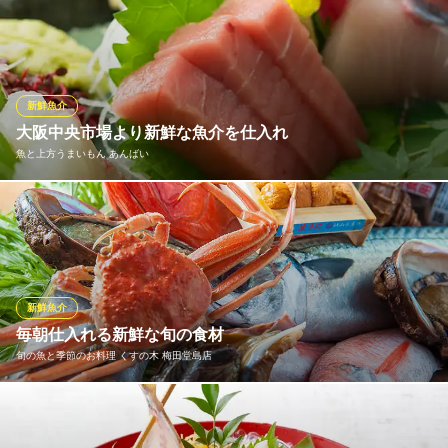
琵琶湖の特徴的な魚介類「琵琶湖八珍」は、ビワマス、ニゴロブ
ＪＲ東西線北新地駅 徒歩3分
大阪府大阪市北区堂島2-1-2 中村屋ビルB1
ナ、ホンモロコ、イサザ、ゴリ、コアユ、スジエビ、ハスの計8種
で構成しています。平成25年末、県立安土城考古博物館が来場者
への湖魚料理人気アンケートを基に供給量など考慮して選定した
ものです。
新鮮魚介
大阪中央市場より新鮮な魚介を仕入れ
花様 ka－you 西梅田 近江野菜自家栽培ファーム直送店
魚と上方うまいもん あんばい
滋賀県産づくし自然和食
大阪メトロ四つ橋線西梅田駅9番出口 徒歩4分
大阪府大阪市北区堂島2-1-18 堂島NSビル1F
新鮮で味わい豊かな鮮魚をお召し上がりいただく為、仲買を通し
て中央市場のその日の良い物を仕入れ。 特に脂がのり、旨み豊か
な生本鮪は絶品です。鮪好きに是非お召し上がりいただきたい。
その他、その時期によって脂がのった様々な旬の鮮魚を仕入れて
います。※天候により入荷が無い場合がございます。
新鮮魚介
毎朝仕入れる新鮮な旬の食材
魚と上方うまいもん あんばい
旬の魚と季節のお料理 くすの木 梅田堂島店
すきやきとしゃぶしゃぶ
大阪メトロ四つ橋線西梅田駅 徒歩3分
大阪府大阪市北区梅田2-5-25 ハービスPLAZAB2
毎朝市場で仕入れる旬のお魚を使った料理をいろいろな調理法で
ご提供しております！