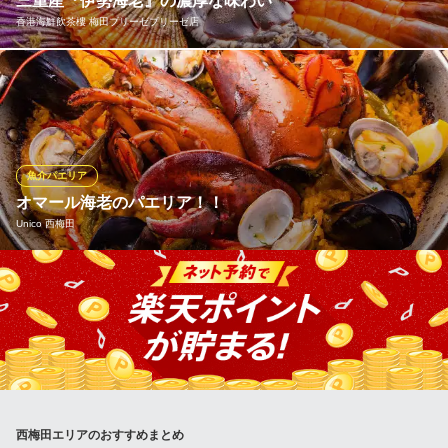
三重産『伊勢海老』の濃厚な味わい
西梅田 禅園・個室和食
香港海鮮飲茶樓 梅田ブリーゼブリーゼ店
季節の懐石で個室接待
ＪＲ大阪駅桜橋口 徒歩10分
大阪府大阪市北区梅田2-5-25 ハービスPLAZA B2
漁業組会加盟店ならではの新鮮魚介を使用。中でもこだわってい
るのが三重県ブランドの『伊勢海老』。上質な伊勢海老を提供で
きるのは、当店系列の伊勢志摩『一楽温泉ホテル』が地元の漁業
組会に加盟しているため。濃厚な旨みとトロっとした口溶けが格
別な伊勢海老の味わいをぜひご堪能ください。
魚介パエリア
オマール海老のパエリア！！
香港海鮮飲茶樓 梅田ブリーゼブリーゼ店
Unico 西梅田
絶品点心と極み海鮮中華
ＪＲ大阪駅桜橋口 徒歩5分
大阪府大阪市北区梅田2-4-9 ブリーゼブリーゼ6F
パエリア協会認定の本格パエリアが食べれるお店！！アヒージ
ョ・タパスも500円で充実！！
※こちらは昼のみのこだわりです。
Unico 西梅田
スパニッシュダイニング
大阪メトロ四つ橋線西梅田駅 徒歩3分
西梅田エリアのおすすめまとめ
大阪府大阪市北区曽根崎新地2-3-21 axビル2F