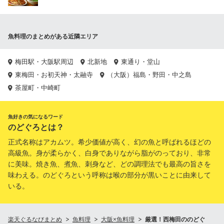
魚料理のまとめがある近隣エリア
梅田駅・大阪駅周辺
北新地
東通り・堂山
東梅田・お初天神・太融寺
（大阪）福島・野田・中之島
茶屋町・中崎町
魚好きの気になるワード
のどぐろとは？
正式名称はアカムツ。希少価値が高く、幻の魚と呼ばれるほどの
高級魚。身が柔らかく、白身でありながら脂がのっており、非常
に美味。焼き魚、煮魚、刺身など、どの調理法でも最高の旨さを
味わえる。のどぐろという呼称は喉の部分が黒いことに由来して
いる。
楽天ぐるなびまとめ
魚料理
大阪×魚料理
厳選！西梅田ののどぐ