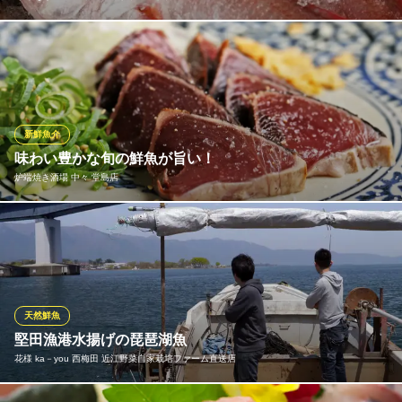
白身魚でありながら脂と旨味たっぷりのとろけるような舌ざわり
で、「白身のトロ」と呼ばれる高級魚「のどぐろ」。 基本的に1
年を通して味わうことができます。鮮度を保ったままお手頃価格
でお召し上がりいただけます。
新鮮魚介
寿司 なかご ヒルトンプラザウエスト店
味わい豊かな旬の鮮魚が旨い！
梅田 寿司 個室接待
炉端焼き酒場 中々 堂島店
大阪メトロ四つ橋線西梅田駅 徒歩1分
大阪府大阪市北区梅田2-2-2 ヒルトンプラザウエスト B2
季節ごとの美味しい魚介を使った料理が楽しめるのも当店の魅
力。料理には、その日仕入れる鮮度抜群の天然ものを使用！しっ
かりと吟味・厳選した新鮮な魚を、コースや単品でお楽しみいた
だけます。入荷する食材は毎日違うので、内容ももちろん日替わ
り！お造りや焼き物など、多彩な料理で旬の旨味を是非ご賞味く
天然鮮魚
ださい♪
堅田漁港水揚げの琵琶湖魚
花様 ka－you 西梅田 近江野菜自家栽培ファーム直送店
炉端焼き酒場 中々 堂島店
炉端焼き酒場