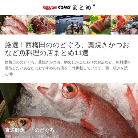
厳選！西梅田ののどぐろ、藁焼きかつお
など魚料理の店まとめ11選
西梅田ののどぐろ、藁焼きかつお、鯛めしがこだわりのお店など、魚料理を
堪能したいあなたにおすすめのお店を11件掲載しています。西
続きを読
む
のどぐろ
直送鮮魚 「のどぐろ」
寿司 なかご ヒルトンプラザウエスト店