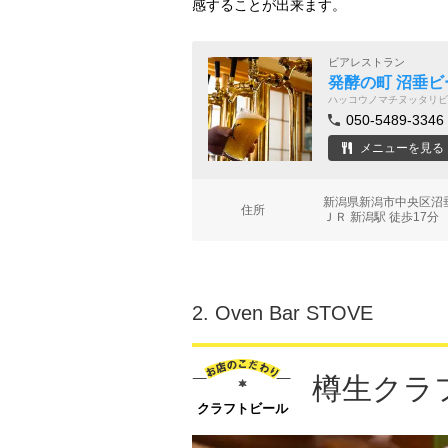
感することが出来ます。
ビアレストラン
発酵の町 沼垂ビ
ハッコウノマチヌッタリビ
050-5489-3346
メニューを見る
新潟県新潟市中央区沼垂
住所
ＪＲ 新潟駅 徒歩17分
2.
Oven Bar STOVE
樽生クラ
クラフトビール