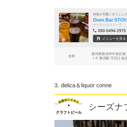
内装が可愛いダイニン
Oven Bar STO
オーブンバルストーブ
050-5494-2975
メニューを見る
新潟県新潟市中央区東大
住所
ＪＲ 新潟駅 万代口 徒
3.
delica＆liquor conne
シーズナ
クラフトビール