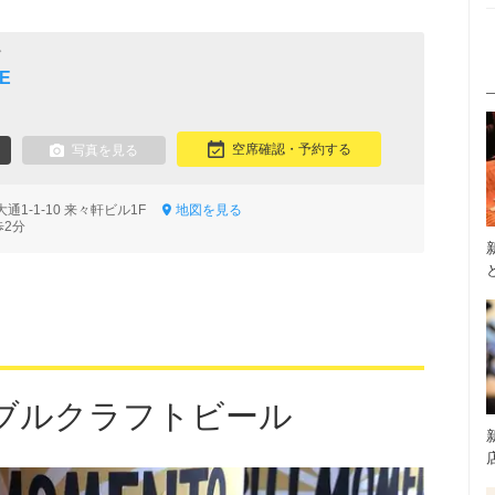
グ
VE
空席確認・予約する
写真を見る
通1-1-10 来々軒ビル1F
地図を見る
歩2分
ブルクラフトビール