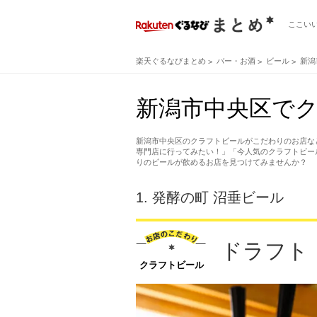
ここい
楽天ぐるなびまとめ
バー・お酒
ビール
新潟
新潟市中央区でク
新潟市中央区のクラフトビールがこだわりのお店な
専門店に行ってみたい！」「今人気のクラフトビー
りのビールが飲めるお店を見つけてみませんか？
1.
発酵の町 沼垂ビール
ドラフト
クラフトビール