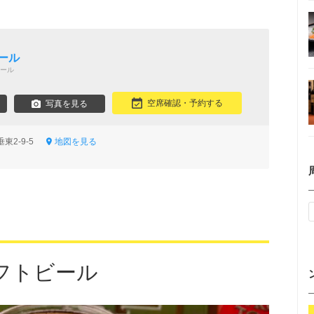
ール
ール
空席確認・予約する
写真を見る
東2-9-5
地図を見る
フトビール