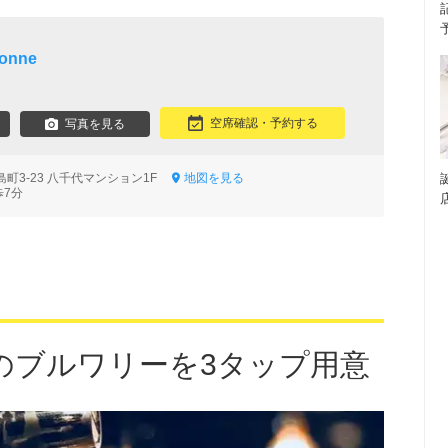
conne
空席確認・予約する
写真を見る
町3-23 八千代マンション1F
地図を見る
歩7分
のブルワリーを3タップ用意