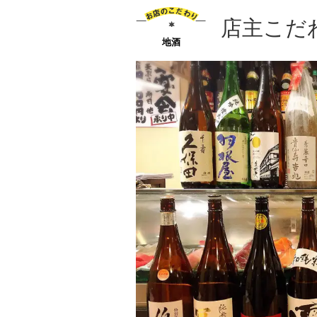
店主こだ
地酒