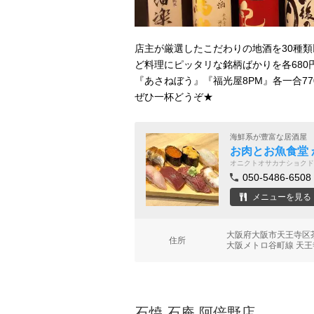
店主が厳選したこだわりの地酒を30種
ど料理にピッタリな銘柄ばかりを各680
『あさねぼう』『福光屋8PM』各一合77
ぜひ一杯どうぞ★
海鮮系が豊富な居酒屋
お肉とお魚食堂 
オニクトオサカナショクド
050-5486-6508
メニューを見る
大阪府大阪市天王寺区茶
住所
大阪メトロ谷町線 天王
石焼 石庵 阿倍野店