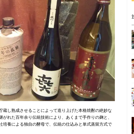
貯蔵し熟成させることによって造り上げた本格焼酎の絶妙な
継がれた百年余り伝統技術により、あくまで手作りの麹と、
社培養による独自の酵母で、伝統の仕込みと単式蒸留方式で