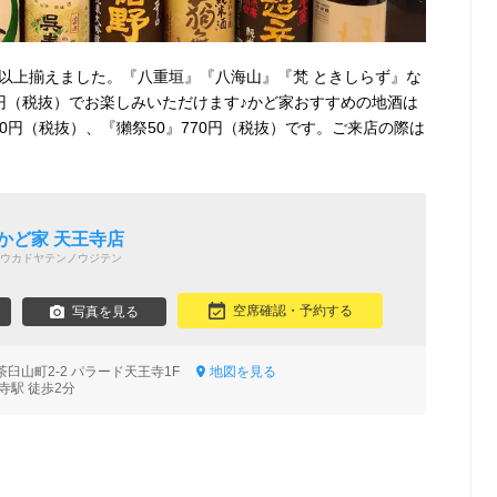
類以上揃えました。『八重垣』『八海山』『梵 ときしらず』な
円（税抜）でお楽しみいただけます♪かど家おすすめの地酒は
0円（税抜）、『獺祭50』770円（税抜）です。ご来店の際は
かど家 天王寺店
ウカドヤテンノウジテン
空席確認・予約する
写真を見る
臼山町2-2 パラード天王寺1F
地図を見る
寺駅 徒歩2分