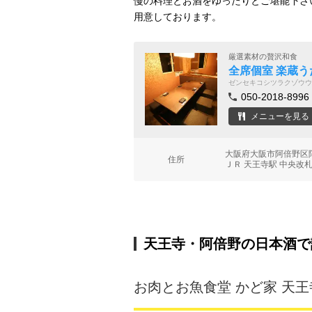
慢の料理とお酒をゆったりとご堪能下さ
用意しております。
厳選素材の贅沢和食
全席個室 楽蔵う
ゼンセキコシツラクゾウウ
050-2018-8996
メニューを見る
大阪府大阪市阿倍野区阿
住所
ＪＲ 天王寺駅 中央改札
天王寺・阿倍野の日本酒で
お肉とお魚食堂 かど家 天王