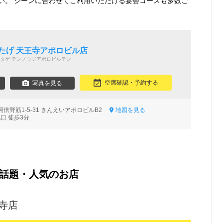
い。 シーンに合わせてご利用いただける宴会コースも多数ご
たげ 天王寺アポロビル店
タゲ テンノウジアポロビルテン
空席確認・予約する
写真を見る
倍野筋1-5-31 きんえいアポロビルB2
地図を見る
口 徒歩3分
話題・人気のお店
寺店