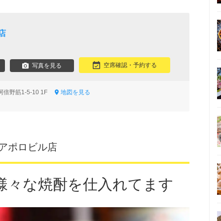
！
店
空席確認・予約する
写真を見る
野筋1-5-10 1F
地図を見る
寺アポロビル店
様々な焼酎を仕入れてます