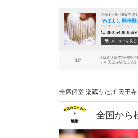
本物！手作り和食料理
そばよし 阿倍野
ソバヨシ アベノテン
050-5488-8559
メニューを見る
大阪府大阪市阿倍野区阿倍
住所
ＪＲ 天王寺駅 徒歩2分
全席個室 楽蔵うたげ 天王
全国から
焼酎