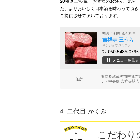
20種以上常備。 お客様のお好み、気
た、よりおいしく日本酒を味わって頂き
ご提供させて頂いております。
割烹 小料理 魚介料理
吉祥寺 三うら
キチジョウジミウラ
050-5485-0796
メニューを見る
東京都武蔵野市吉祥寺南
住所
ＪＲ中央線 吉祥寺駅 
4.
二代目 かくみ
こだわり