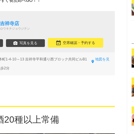
今すぐ長次郎へGO！！
 吉祥寺店
ロウキチジョウジテン
空席確認・予約する
写真を見る
町1-4-10～13 吉祥寺平和通り西ブロック共同ビルB1
地図を見
徒歩2分
酒20種以上常備