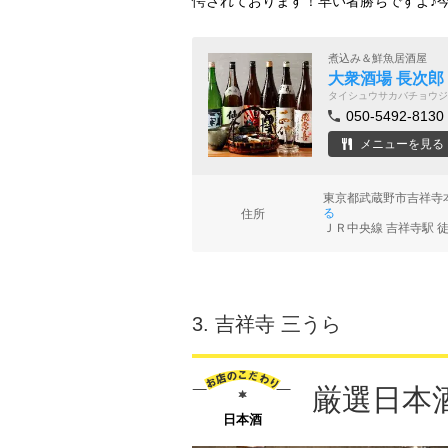
愕されております！早い者勝ちですよ♪
煮込み＆鮮魚居酒屋
大衆酒場 長次郎
タイシュウサカバチョウジ
050-5492-8130
メニューを見る
東京都武蔵野市吉祥寺本
る
住所
ＪＲ中央線 吉祥寺駅 
3.
吉祥寺 三うら
厳選日本
日本酒