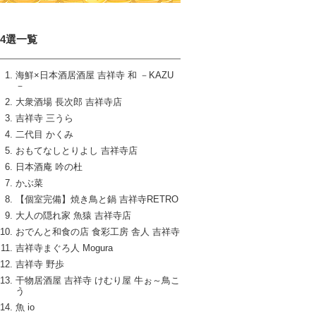
14選一覧
海鮮×日本酒居酒屋 吉祥寺 和 －KAZU
－
大衆酒場 長次郎 吉祥寺店
吉祥寺 三うら
二代目 かくみ
おもてなしとりよし 吉祥寺店
日本酒庵 吟の杜
かぶ菜
【個室完備】焼き鳥と鍋 吉祥寺RETRO
大人の隠れ家 魚猿 吉祥寺店
おでんと和食の店 食彩工房 舎人 吉祥寺
吉祥寺まぐろ人 Mogura
吉祥寺 野歩
干物居酒屋 吉祥寺 けむり屋 牛ぉ～鳥こ
う
魚 io