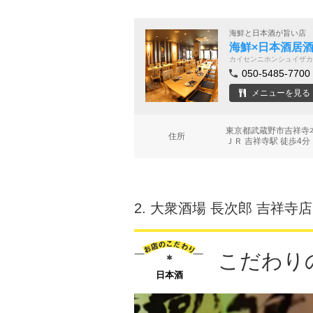
海鮮と日本酒が旨い店
海鮮×日本酒居酒屋
カイセンニホンシュイザカ
050-5485-7700
メニューを見る
東京都武蔵野市吉祥寺本町
住所
ＪＲ 吉祥寺駅 徒歩4分
2.
大衆酒場 長次郎 吉祥寺店
こだわり
日本酒