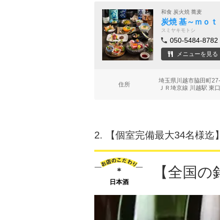
和食 炭火焼 蕎麦
炭焼 基～ｍｏ
スミヤキモトシ
050-5484-8782
メニューを見る
埼玉県川越市脇田町27-
住所
ＪＲ埼京線 川越駅 東口
2.
【個室完備最大34名様迄
【全国の
日本酒