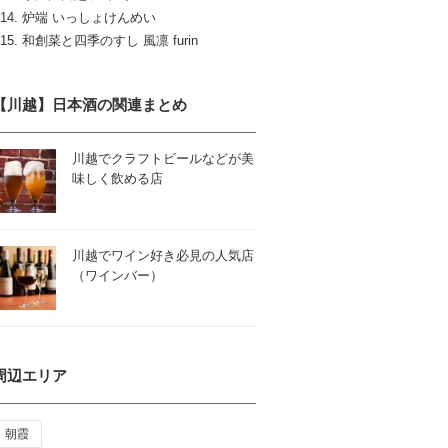
炉端 いっしょけんめい
和創菜と四季のすし 風凛 furin
【川越】日本酒の関連まとめ
川越でクラフトビールなどが美
味しく飲める店
川越でワイン好き必見の人気店
（ワインバー）
周辺エリア
朝霞