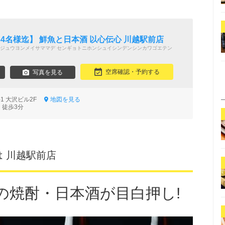
4名様迄】 鮮魚と日本酒 以心伝心 川越駅前店
ジュウヨンメイサママデ センギョトニホンシュイシンデンシンカワゴエテン
空席確認・予約する
写真を見る
-1 大沢ビル2F
地図を見る
 徒歩3分
は 川越駅前店
の焼酎・日本酒が目白押し!