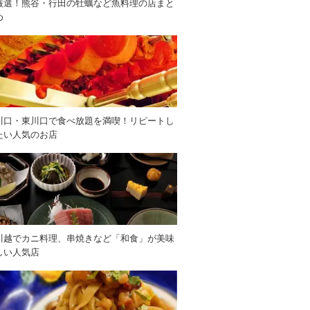
厳選！熊谷・行田の牡蠣など魚料理の店まと
め
川口・東川口で食べ放題を満喫！リピートし
たい人気のお店
川越でカニ料理、串焼きなど「和食」が美味
しい人気店