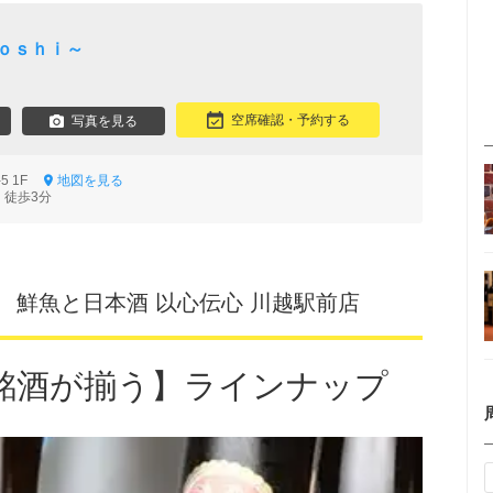
ｔｏｓｈｉ～
空席確認・予約する
写真を見る
5 1F
地図を見る
 徒歩3分
】 鮮魚と日本酒 以心伝心 川越駅前店
銘酒が揃う】ラインナップ