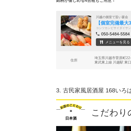
銘柄が愉しめる4合瓶もご用意！
川越の個室で旨い宴会
【個室完備最大3
コシツカンビサイダイサン
050-5484-5584
メニューを見る
埼玉県川越市菅原町22
住所
東武東上線 川越駅 東口
3.
古民家風居酒屋 168いろ
こだわり
日本酒