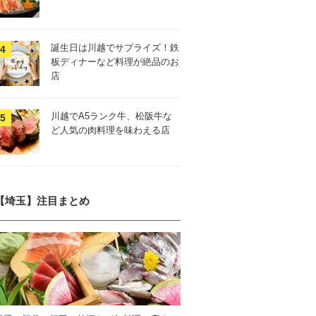
誕生日は川越でサプライズ！鉄
板ディナーなど料理が絶品のお
店
川越でA5ランク牛、松阪牛な
ど人気の肉料理を味わえる店
【埼玉】注目まとめ