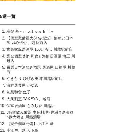
15選一覧
炭焼 基～ｍｏｔｏｓｈｉ～
【個室完備最大34名様迄】 鮮魚と日本
酒 以心伝心 川越駅前店
古民家風居酒屋 168いろは 川越駅前店
完全個室 創作和食と海鮮居酒屋 海王 川
越店
厳選日本酒飲み放題 居酒屋 口福屋 川越
店
やきとり ひびき庵 本川越駅前店
海鮮居食屋 かなめ
旬菜和食 魚子
大衆割烹 TAKEYA 川越店
個室居酒屋 もみじ香 川越店
3時間飲み放題 本鮪料理×豊洲直送海鮮
×炭火焼き 川越酒場
【完全個室完備】小江戸 基
小江戸川越 天下鳥