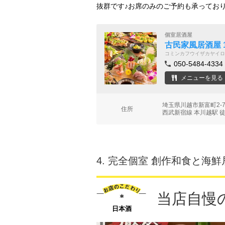
抜群です♪お席のみのご予約も承ってお
個室居酒屋
古民家風居酒屋 
コミンカフウイザカヤイロ
050-5484-4334
メニューを見る
埼玉県川越市新富町2-
住所
西武新宿線 本川越駅 
4.
完全個室 創作和食と海鮮
当店自慢
日本酒