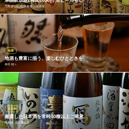
単品飲放題2時間1650円 生ビールも◯
大阪メトロ千日前線なんば駅 徒歩2分
力丸 炉ばた焼 法善寺 力丸茶屋
大阪府大阪市中央区難波5-1-18 高島屋大阪店7F
全国から厳選した地酒や日本酒も385円（税込）でお楽しみいただ
けます。【秋田】北秋田にごり酒、【新潟】越の誉、【熊本】美
少年、【埼玉】米一途、【奈良】大和の国など、自慢の海鮮炉ば
た焼きと相性抜群の銘柄をラインナップ。お酒好きの集まりや難
波での梯子酒・2軒目利用にも最適です。
地酒
地酒も豊富に揃う、楽しむひとときを
力丸 炉ばた焼 法善寺 力丸茶屋
寿司 晴々
350円均一の炉ばた焼
大阪メトロ御堂筋線なんば駅 徒歩3分
大阪府大阪市中央区難波1-5-6
山口県の「獺祭」、山形県の「出羽桜」など、日本各地の地酒を
豊富に取り揃えております。さらに、ウイスキーやハイボール、
果実酒をはじめ、店名を冠したオリジナルの「晴々サワー」もご
提供。塩生すだちサワーや浪速のガリチュー、山椒生レモンサワ
ーなど、和の食事に寄り添う個性豊かな一杯をお楽しみいくださ
日本酒
い。
厳選した日本酒を常時40種以上ご用意
地酒蔵 大阪 難波店
寿司 晴々