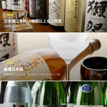
産オリジナルの美酒「天下の台所」をご用意しております。純米
吟醸、特別純米酒、特別本醸造と、お好みに合わせて選べるこだ
わりの一杯が、上質なお食事の時間をさらに華やかに彩ります。
日本酒
日本酒は常時10種類以上をご用意
大起水産回転寿司 なんばCITY店
居酒屋 ふるや
回転寿司
地下鉄千日前線なんば駅 徒歩1分
大阪府大阪市浪速区難波中2-10-1 なんばCITY南館1F
日本酒は週替わりで厳選。希少な銘柄から定番までお楽しみいた
だける、充実した品揃えが自慢です。非売品地酒「徹」や超辛口
吟醸生酒「ばくれん」のほか、日本政府専用機正式機内酒「日本
の翼」などの一般的にはお目にかかれない銘柄が入荷すること
も！裏メニューもご用意しておりますので、お気軽におたずねく
日本酒
ださい。
厳選日本酒
全席個室 じぶんどき なんばセントラルイータリー店
居酒屋 ふるや
居酒屋、海鮮料理
お飲み物はは日本各地の厳選日本酒を取り揃え、お得な3種飲み比
近鉄難波線近鉄日本橋駅 徒歩4分
大阪府大阪市中央区千日前1-8-20 高橋ビル1F
べや、初心者の方も飲みやすい日本酒を使用したカクテルをご用
意しております。 甘口から辛口、純米酒から大吟醸まで、ご満足
いただける銘酒にきっと出会えます。 こだわりの京料理と日本酒