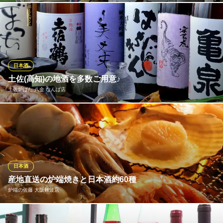
難波の本格寿司と銘柄酒
店主自ら全国40酒蔵を巡り厳選した日本酒を常時40種以上ご用
近鉄難波線近鉄日本橋駅 徒歩4分
大阪府大阪市中央区千日前1-8-9
意！地下の専用蔵で外の光を当てずに徹底管理しています。専門
スタッフがお好みに合わせた一杯をご提案するので初心者も安
心。30種以上の日本酒が対象となる飲み放題プランも大好評で
す。お料理を引き立てる銘酒をリーズナブルにご堪能ください！
日本酒
土佐(高知)の地酒を多数ご用意♪
地酒蔵 大阪 難波店
土佐炉ばた 八金 なんば店
芳寿豚・日本酒
大阪メトロ御堂筋線なんば駅 徒歩5分
大阪府大阪市浪速区難波中2-8-80
自慢の土佐料理との相性バツグン！！酒にこだわる土地の厳選地
酒！
土佐炉ばた 八金 なんば店
漁港直送海鮮・朝引き鶏
日本酒
大阪メトロ御堂筋線なんば駅 徒歩7分
産地直送の炉端焼きと日本酒約60種
大阪府大阪市中央区難波千日前9-17
炉端の佐藤 大阪難波店
厳選した食材を使った炉端焼きと日本酒の相性は抜群です。全国