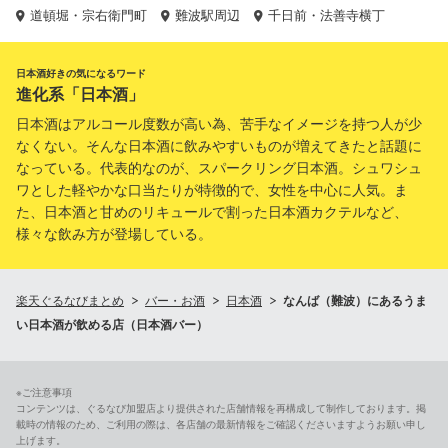
道頓堀・宗右衛門町
難波駅周辺
千日前・法善寺横丁
日本酒好きの気になるワード
進化系「日本酒」
日本酒はアルコール度数が高い為、苦手なイメージを持つ人が少
なくない。そんな日本酒に飲みやすいものが増えてきたと話題に
なっている。代表的なのが、スパークリング日本酒。シュワシュ
ワとした軽やかな口当たりが特徴的で、女性を中心に人気。ま
た、日本酒と甘めのリキュールで割った日本酒カクテルなど、
様々な飲み方が登場している。
楽天ぐるなびまとめ
バー・お酒
日本酒
なんば（難波）にあるうま
い日本酒が飲める店（日本酒バー）
※ご注意事項
コンテンツは、ぐるなび加盟店より提供された店舗情報を再構成して制作しております。掲
載時の情報のため、ご利用の際は、各店舗の最新情報をご確認くださいますようお願い申し
上げます。