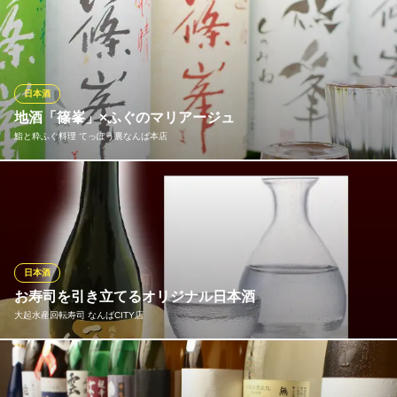
大阪府大阪市中央区千日前2-7-22 2F
こだわりを持って集めた日本酒や焼酎をご堪能ください！超希少
銘柄や、全国の日本酒を月替わりでご用意。是非お客様のお気に
入りを見つけてみてください。和牛もつ鍋や新鮮な鶏料理など、
お酒にピッタリな料理をご用意してお待ちしております。
日本酒
丹波炭火焼き鳥と和牛もつ鍋 煙～けむり～ 難波店
地酒「篠峯」×ふぐのマリアージュ
喫煙可難波もつ鍋焼き鳥
鮨と粋ふぐ料理 てっぽう裏なんば本店
大阪メトロ御堂筋線なんば駅6番出口 徒歩2分
大阪府大阪市浪速区難波中1-12-13
奈良県御所市の酒蔵で造られる「篠峯」。生産数量が少なく、近
隣の飲食店ではなかなか出合えない銘酒です。米本来の旨みを引
き出す“純米酒”タイプのお酒で、当店では「無濾過生酒」「ひやお
ろし」「どぶろく」など常時10種類程、幅広く取り揃えておりま
す。燗酒は、ぬる燗、熱燗などお好みで温度を調整できます。
日本酒
お寿司を引き立てるオリジナル日本酒
鮨と粋ふぐ料理 てっぽう裏なんば本店
大起水産回転寿司 なんばCITY店
長崎直送とらふぐ×地酒
近鉄難波線近鉄日本橋駅 徒歩5分
大阪府大阪市中央区難波千日前3-4 1F
美味しいお寿司には極上のお酒が欠かせません。当店では、お寿
司やお造りの味わいを最大限に引き立てるために造られた大起水