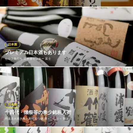
各地の蔵元から集めた地酒は常時20種類ほど、すっきりとフルー
ティーな大吟醸酒、きめ細かく奥行きある味わいの生酛純米酒…
等々、多彩なラインナップを揃えております。1本なくなれば、ま
た別の1本…と銘柄は常に替わります
日本酒
季節料理 いちい
プレミアム日本酒もあります
旬の日替わり 和食
セルフ角打ち 日本酒センター 富士
大阪メトロ御堂筋線なんば駅14番出口 徒歩3分
大阪府大阪市中央区道頓堀1-7-10
上質、洗練された地酒 日本酒 中々手に入らない希少な銘酒もあ
ります。 こちらは別料金ですが、驚きの価格でご用意させていた
だいています。 獺祭や、十四代、お得な価格になっていますの
で、まだ飲んだことのない人はぜひ。 日本酒の旨さ、お好みの肴
と合わせて楽しんでください。黒門市場は夕方がお得!!
日本酒
十四代・獺祭等の希少銘柄入荷
セルフ角打ち 日本酒センター 富士
丹波炭火焼き鳥と和牛もつ鍋 煙～けむり～ 難波店
日本酒セルフ飲み放題
大阪メトロ千日前線日本橋駅 徒歩3分