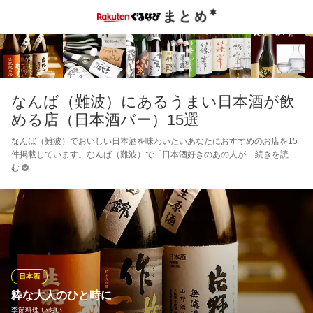
なんば（難波）にあるうまい日本酒が飲
める店（日本酒バー）15選
なんば（難波）でおいしい日本酒を味わいたいあなたにおすすめのお店を15
件掲載しています。なんば（難波）で「日本酒好きのあの人が
続きを読
む
日本酒
粋な大人のひと時に
季節料理 いちい