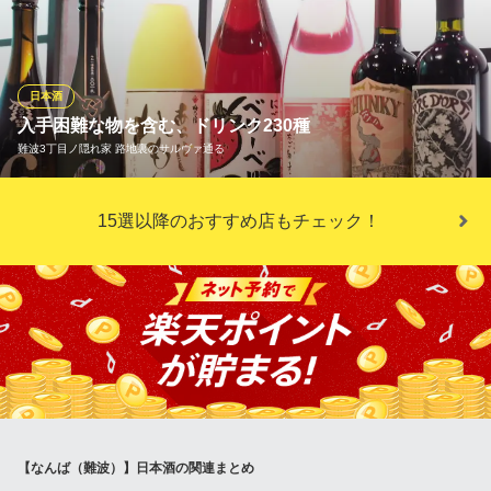
各地の銘酒を取り揃えており、その地方ならではの味わいをご賞
味いただけます。日本酒が苦手な方でも、お好きな一杯を見つけ
ることも◎上質な和室空間で、料理やお酒に舌鼓を打つ至高の時
間をお過ごしください。
日本酒
入手困難な物を含む、ドリンク230種
炉端の佐藤 大阪難波店
難波3丁目ノ隠れ家 路地裏のサルヴァ通る
難波和食日本酒宴会海鮮
大阪メトロ御堂筋線なんば駅 徒歩2分
大阪府大阪市中央区難波5-1-18
店主がこだわり抜いた、地酒30種・地ビール11種・ワイン18種・
15選以降のおすすめ店もチェック！
果実酒50種・サワー20種・焼酎35種・カクテル60種、他【赤星】
など瓶ビールも厳選！
難波3丁目ノ隠れ家 路地裏のサルヴァ通る
独創的創作料理ト定番肴
南海本線難波駅北口 徒歩3分
大阪府大阪市中央区難波3-1-27 Mido難波ビル
【なんば（難波）】日本酒の関連まとめ