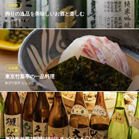
は相性抜群ですので、是非お料理とともにご堪能下さい。
日本酒
拘りの逸品を美味しいお酒と楽しむ
全席個室 じぶんどき なんばセントラルイータリー店
かじや町 加寸’吉
日本酒 創作和食 個室
近鉄難波線近鉄日本橋駅 徒歩4分
大阪府大阪市中央区千日前2-8-17 なんばオリエンタルホテル2F
日本酒をはじめ、焼酎やウィスキーなど、全国各地から厳選した
お酒を多彩にご用意しています。ワインも泡、赤、白、ロゼ各種
ございます。お好みのお酒とともに旬の美味しさが詰まったお料
理を存分にご堪能ください。
日本酒
かじや町 加寸’吉
東京竹葉亭の一品料理
日本橋の割烹・小料理店
東京竹葉亭 なんば店
大阪メトロ千日前線日本橋駅 徒歩5分
大阪府大阪市中央区島之内2-10-26 大平ハイツ1F
《鰻や旬の食材に合う、厳選した美酒》 鰻以外の一品料理も多種
揃えており、それに合う幅広い日本酒をご用意しております。 お
客様のお好みに合わせてのご提案いたします。
東京竹葉亭 なんば店
日本酒
鰻料理と旬の日本料理