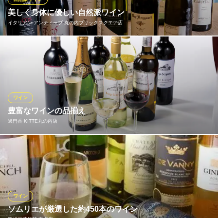
美しく身体に優しい自然派ワイン
MITAN
イタリアン アンティーブ 丸の内ブリックスクエア店
仏流行のカジュアルバル
地下鉄丸ノ内線東京駅 徒歩1分
東京都千代田区丸の内1-5-1 新丸ビルB1
オススメは２０万種類の中から選ばれたワイン達。中でも自然派
ワインは特に美しい。酸化防止剤ゼロ（極少量）の天然酵母醗酵
ワインからは表情豊かな個性あふれる味わいをお楽しみいただけ
ます。ビオワインは美味しくないと感じてる方は是非一度いらし
て下さい
ワイン
豊富なワインの品揃え
イタリアン アンティーブ 丸の内ブリックスクエア店
過門香 KITTE丸の内店
貸切・夜景・イタリアン
ＪＲ東京駅南口 徒歩5分
東京都千代田区丸の内2-6-1 丸の内ブリックスクエア2F
常備５０種類以上、選りすぐりのアイテムからグランヴァンまで
お楽しみ頂けます。フランス、イタリア、カリフォルニアワイン
はもちろんニューワールドワインも豊富なラインナップ。
過門香 KITTE丸の内店
ワイン
斬新な中国料理とワイン
ソムリエが厳選した約450本のワイン
ＪＲ東京駅丸の内南口 徒歩1分