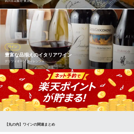
四川豆花飯荘 東京店
東京都千代田区丸の内2-7-2 JPタワーKITTE6F
中華料理では珍しくワインにはかなり力を入れてます。約４５０
本のワイン中からお料理に合ったワインを選ぶお手伝いを、常駐
しているソムリエがさせて頂いてます。
四川豆花飯荘 東京店
ワイン
夜景 四川料理 丸の内
豊富な品揃えのイタリアワイン
ＪＲ東京駅丸ノ内口 徒歩2分
デリツィオーゾ フィレンツェ
東京都千代田区丸の内1-5-1 新丸の内ビルディング6F
店内のワインはすべてイタリアワイン。 「キャンティ・クラッシ
コ」やトスカーナの最高峰「ブルネッロディモンタルチーノ」な
どイタリアワイン好きにはたまらない品揃え！グラス880円～ボト
ルは3800円～。他ではなかなか味わえない一本も。ワイン好きの
方にもご納得いただけるラインナップと自負しています。
デリツィオーゾ フィレンツェ
【丸の内】ワインの関連まとめ
魚介×炭火焼き×ワイン
ＪＲ東京駅丸ノ内口 徒歩2分