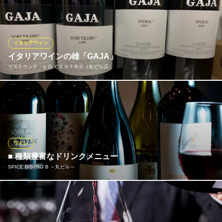
で少しずつ飲み比べを楽しめます。
※こちらは夜のみのこだわりです。
銀座ワイン食堂 パパミラノ サピアタワー店
イタリアワイン
丸の内 イタリアン
イタリアワインの雄「GAJA」
ＪＲ東京駅日本橋口 徒歩1分
リストランテ・ヒロ ＣＥＮＴＲＯ（丸ビル店）
東京都千代田区丸の内1-7-12 サピアタワー3F
イタリアワイン界の帝王として、最高峰の地位を不動のものとし
ている「GAJA」。熟成した年月をかんじさせる深みと味は比類な
き存在。
リストランテ・ヒロ ＣＥＮＴＲＯ（丸ビル店）
ワイン
丸ビル イタリアン
■ 種類豊富なドリンクメニュー
ＪＲ東京駅丸の内口 徒歩2分
SPICE BISTRO B ～丸ビル～
東京都千代田区丸の内2-4-1 丸の内ビルディング35F
シェフが自らが作りだすお料理との相性を考えながら厳選された
ワインの数々。乾杯はぜひスパークリングワインで。当店自慢の
肉料理に合う赤ワインをはじめ、厳選した白ワインも多数ご用