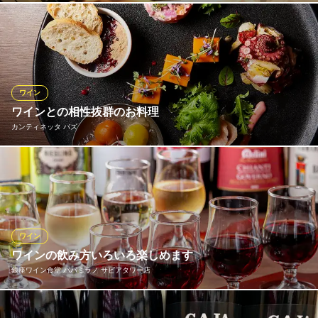
当店常駐のソムリエ・ソムリエールがお客様の好みやニーズに合
わせたワインをお選びいただけるよう一緒にお手伝いさせていた
だきます。お好きな味わい、地方・産地、品種、生産者、予算な
どなど… ご要望に応じてご案内させていただきます。ワイン選び
でお困りでしたら、何なりとお申し付けください。
ワイン
ワインとの相性抜群のお料理
ワインビストロ マルゴ丸の内 ‐MARUGO‐ ブリックスクエア
カンティネッタ バズ
圧巻4mワインセラー
ＪＲ東京駅南口 徒歩5分
東京都千代田区丸の内2-6-1 丸の内ブリックスクエア1F
オフィス街の中にある、私たちの小さな隠れた空間。“小さなワイ
ン蔵”＝“カンティネッタ”を表現し、いくつもの楽しみを提案して
おります。気軽に楽しんでいただけるワインも取り揃えておりま
すので、お気軽にお申し付けくださいませ。
ワイン
カンティネッタ バズ
ワインの飲み方いろいろ楽しめます
ワイン蔵風イタリアン
銀座ワイン食堂 パパミラノ サピアタワー店
ＪＲ東京駅 徒歩2分
東京都千代田区丸の内2-4-1 丸の内ビルディング5F
「ワイン飲み比べ」グラスワインは常時８種、迷ったら４種選ん