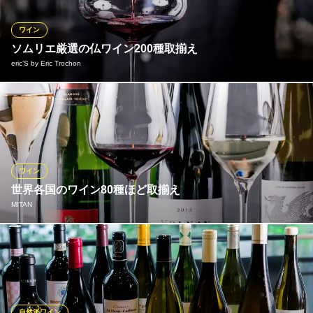
意。飲み比べるもよし、好みのワインを見つけるもよし、幅広い
ご利用シーンでお楽しみ頂けます。
ワイン
ソムリエ厳選の仏ワイン200種取揃え
SPICE BISTRO B ～丸ビル～
eric’S by Eric Trochon
考えろ！感じろ！胃袋で
地下鉄千代田線二重橋前〈丸の内〉駅 徒歩2分
東京都千代田区丸の内2-4-1 丸ビル5F
当店ソムリエが、料理と相性を考え厳選したフランス産ワインの
みを約200種ほど取揃えております。お気軽に飲めるグラスワイン
も豊富にご用意。徹底した品質管理のもと、最高の状態でお客様
にご提供しております。ワイン選びにお困りでしたらスタッフに
お気軽にお尋ねください。きっとお気に入りのワインに出会える
ワイン
はず。
世界各国のワイン80種ほど取揃え
MITAN
eric’S by Eric Trochon
丸の内ワインビストロ
ヨーロッパワインを中心に世界各国のリーズナブルなボトルワイ
地下鉄丸ノ内線東京駅 徒歩1分
東京都千代田区丸の内1-5-1 新丸ビル5F
ンを80種ほど取揃え。気軽にお愉しみいただけるグラスワインも1
0種以上ご用意しております。徹底した品質管理のもと、最高の状
態でお客様にご提供しております。お料理に合わせてワインのご
提案もいたしますのでスタッフにお気軽にお声がけください。
自然派ワイン