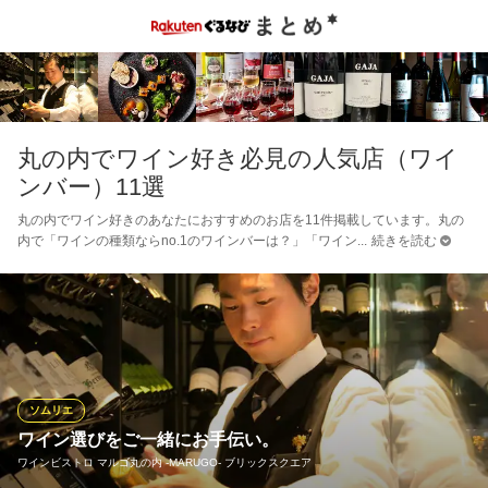
丸の内でワイン好き必見の人気店（ワイ
ンバー）11選
丸の内でワイン好きのあなたにおすすめのお店を11件掲載しています。丸の
内で「ワインの種類ならno.1のワインバーは？」「ワイン
続きを読む
ソムリエ
ワイン選びをご一緒にお手伝い。
ワインビストロ マルゴ丸の内 ‐MARUGO‐ ブリックスクエア