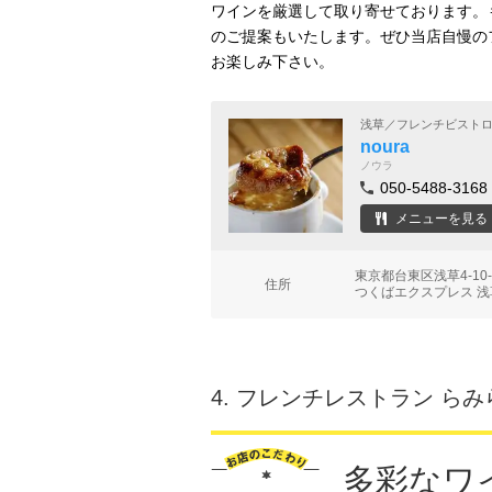
ワインを厳選して取り寄せております。
のご提案もいたします。ぜひ当店自慢の
お楽しみ下さい。
浅草／フレンチビスト
noura
ノウラ
050-5488-3168
メニューを見る
東京都台東区浅草4-1
住所
つくばエクスプレス 浅
4.
フレンチレストラン らみ
多彩なワ