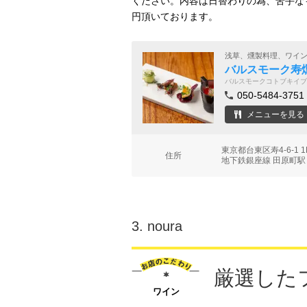
ください。内容は日替わりの為、苦手なも
円頂いております。
浅草、燻製料理、ワイ
バルスモーク寿
バルスモークコトブキイブ
050-5484-3751
メニューを見る
東京都台東区寿4-6-1
住所
地下鉄銀座線 田原町駅
3.
noura
厳選した
ワイン