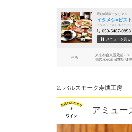
蔵前×川床イタリアン
イタメシ×ビストロ
イタメシビストロバッフィ
050-5487-0853
メニューを見る
東京都台東区蔵前2-8
住所
都営浅草線 蔵前駅 徒歩
2.
バルスモーク寿燻工房
アミュー
ワイン