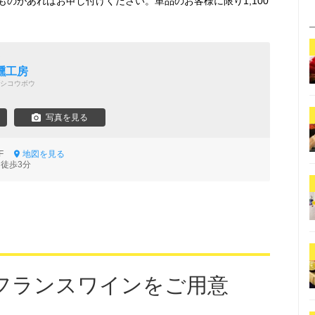
のがあればお申し付けください。単品のお客様に限り1,100
ン
燻工房
シコウボウ
写真を見る
 1F
地図を見る
 徒歩3分
フランスワインをご用意