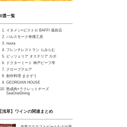
10選一覧
イタメシ×ビストロ BAFFI 蔵前店
バルスモーク寿燻工房
noura
フレンチレストラン らみらむ
ピッツェリア オステリア カポ
ドクターミート 神戸ビーフ亭
クロープクルア
創作料理 まさぞう
GEORGIAN HOUSE
熟成肉×ラクレットチーズ
SeaOneDining
【浅草】ワインの関連まとめ
浅草でクラフトビールなどが美