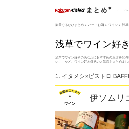
ここい
楽天ぐるなびまとめ
バー・お酒
ワイン
浅草
浅草でワイン好き
浅草でワイン好きのあなたにおすすめのお店を10件
い！」など、ワイン好き必見の人気店をまとめまし
1.
イタメシ×ビストロ BAFF
伊ソムリ
ワイン