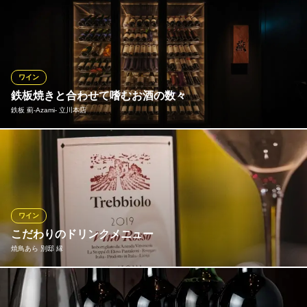
美味しいお肉にはやっぱり美味しい赤ワインが合います！当店で
は料理に合うワインを店長と料理長が選び、おすすめのワインを
ご用意しております♪外の喧騒を忘れて、シャンデリアが灯る優雅
な個室席でお得に各種宴会をお楽しみください♪立川・八王子での
女子会、パーティー、合コンや接待、二次会などに是非ご堪能下
ワイン
さい。
鉄板焼きと合わせて嗜むお酒の数々
鉄板 薊‐Azami‐ 立川本店
個室肉バル×食べ放題 アモーレ 立川北口店
立川 肉バル チーズ
ニューワールドワインをはじめとしたさまざまな種類のワイン。
ＪＲ立川駅 徒歩2分
東京都立川市曙町2-7-20 カメヤビル5F
全国各地の銘日本酒。白州や山崎、響などのジャパニーズウイス
キーもご用意。お好みの一杯をお愉しみください!飲み放題付プラ
ンもございますのでそちらも是非!幅広い年齢層から支持をいただ
いております♪ご予約お待ちしております。
ワイン
こだわりのドリンクメニュー
鉄板 薊‐Azami‐ 立川本店
焼鳥あら 別邸 縁
本格鉄板焼き
多摩モノレール立川南駅 徒歩1分
東京都立川市柴崎町3-6-9 GEMS立川7F
焼鳥に合うよう厳選したワインリストは必見です。 ワインと鶏肉
料理のマリアージュをお楽しみください！！