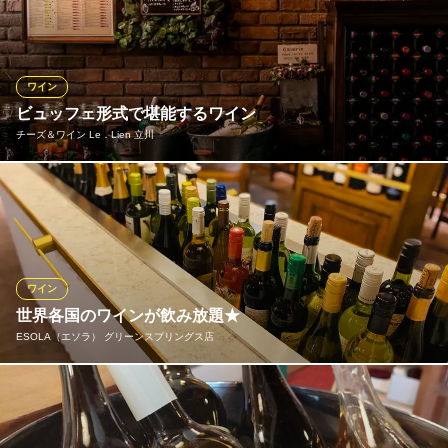
意しております。スタッフが自分の舌で確かめたイタリアワイン
を取り揃えておりますので、お客様のお好みを伺った上でおすす
めのワインをご紹介いたします。グラスワインは500円(税抜)～と
リーズナブル！記念日にふさわしい1本まで幅広く取り揃えており
ワイン
ます。
ビュッフェ形式で堪能するワイン
チーズ＆ワイン Le．Lien 立川
オステリア タイム
創作イタリアンとワイン
当店へお越しのお客様にぜひ楽しんでいただきたいのが「ワイン
ＪＲ立川駅 徒歩6分
東京都立川市曙町1-27-4 1F
ビュッフェ」。赤、白のワインだけではなく、スパークリングも
心ゆくまで味わえるお得なビュッフェです。様々なワインを飲み
比べてみたい、という方はぜひどうぞ♪ 期間限定でロゼワインも
入荷中です！
ワイン
世界各国のワインが飲み放題★
チーズ＆ワイン Le．Lien 立川
ESOLA（エソラ） グリーンスプリングス店
チーズとワインの専門店
ＪＲ立川駅 徒歩4分
東京都立川市柴崎町2-2-26 入船ビル6F
100種のワインスパークリングが時間無制限での飲み放題2189
円〜