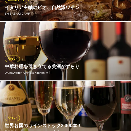
イタリア主軸のビオ、自然派ワイン
立川 鉄板焼 千珠
SHIBASAKI CAMP
臨場感を味わえる鉄板焼
ＪＲ立川駅 徒歩11分
東京都立川市曙町3-4-3
当店のこだわりの一つはワインです。シェフが料理に合わせ厳選
したワインを数多く取り揃えております。 お客様のお好みに合わ
せてお選びもできますのでスタッフまでお声がけください♪
SHIBASAKI CAMP
ワイン
隠れ家イタリアン
中華料理を引き立てる美酒がずらり
ＪＲ立川駅 徒歩6分
DrunkDragon ChineseKitchen 立川
東京都立川市柴崎町3-11-7 エルレーヴ立川1F
「ワインメーカーズ シャルドネ」や「アルモニ ミュスカデ シュ
ールリー」など、世界各地のワインを赤や白など全18種類ご用
意。ワインセラーでしっかり温度を管理しております。ボトルの
他、グラスでご提供しているものもございますので、いろいろ試
してみませんか？お気に入りの一杯がきっと見つかるはず。
ワイン
世界各国のワインストック2,000本！
DrunkDragon ChineseKitchen 立川