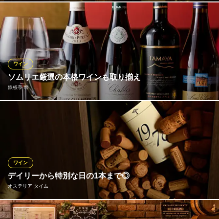
ワインは300種類も揃え、迷ってしまうほど！ ぜひソムリエにご
相談ください。オーダーした料理、お好み、予算に合わせて、ト
ータルで満足いただけるものを提案します。旬食材や豊富なワイ
ンに心も躍るはずです♪ 誕生日や記念日のお供に！
ワイン
トレモンテ 立川
ソムリエ厳選の本格ワインも取り揃え
イタリアンレストラン
鉄板亭 粋
ＪＲ立川駅南口 徒歩1分
東京都立川市柴崎町3-6-6 TSJビル6F
最上級の和牛には、しっかりとしたボディの赤ワインがよく合い
ます。リーズナブルながらも本格的な味わいのチリワインから、
バローロやオーパスワンなどの高級ワインまで数多く取り揃えて
おります。白ワインはシャルドネ100％のものを主に、海鮮料理に
合うスッキリとした辛口のワインを取り揃えております。
ワイン
デイリーから特別な日の1本まで◎
鉄板亭 粋
オステリア タイム
立川の本格鉄板焼
ＪＲ立川駅 徒歩4分
東京都立川市錦町2-1-7 ひまわりビル
シェフ渾身の創作イタリアンに合うワインを、常時50～60本ご用