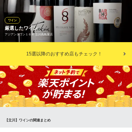
焼鳥あら 別邸 縁
焼鳥とワイン
ワイン
多摩モノレール立川南駅 徒歩2分
厳選したワイン
東京都立川市柴崎町3-6-19 テラス立川1F
アジアンタワン１６８ 立川高島屋店
厳選したタイ料理に合うワインをご用意しております。タイ料理
15選以降のおすすめ店もチェック！
とワインの意外な組み合わせをご堪能ください！
アジアンタワン１６８ 立川高島屋店
アジア・エスニック料理
多摩モノレール立川北駅 徒歩3分
東京都立川市曙町2-39-3 立川高島屋 S.C.9F
【立川】ワインの関連まとめ