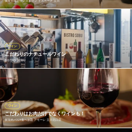
個室完備ピザレストラン トスカーナ 立川
カジュアル四川料理
多摩モノレール立川北駅 徒歩7分
東京都立川市高松町3-10-3
当店ではワインの宝庫と呼ばれるイタリア産ワインをベースに、
世界各国の名産地から取り寄せた厳選ワインを、なんと約2,000本
ストックしております。そのうち常時20本前後をご提供。いずれ
もシェフが厳選を重ねた逸品揃いのワインは、乾杯用にスパーク
リングもご用意♪風味豊かな厳選ワインで自慢の逸品をご堪能くだ
ワイン
さい。
こだわりのナチュールワイン
BISTRO SOBU
個室完備ピザレストラン トスカーナ 立川
65年の老舗イタリアン
5時間以上煮込んだ自家製ソースのオムレツや牛ランプグリルな
ＪＲ立川駅南口 徒歩5分
東京都立川市錦町1-4-7
ど、お料理によく合うワインを取り揃えております。グラスから
ご注文を承りますので、お店の黒板は要チェックです♪
BISTRO SOBU
ワイン
洋食とナチュールワイン
こだわりはお肉だけでなくワインも！
ＪＲ立川駅 徒歩5分
個室肉バル×食べ放題 アモーレ 立川北口店
東京都立川市曙町2-16-1 GALERA FOOD MARKET TACHIKAWA