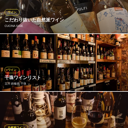
ESOLA（エソラ） グリーンスプリングス店
ワイン イタリアン
ワイン
多摩モノレール立川北駅 徒歩5分
こだわり抜いた自然派ワイン
東京都立川市緑町3-1 グリーンスプリングス1F
CUCINA SIGE
イタリア料理を一層引き立てるのが、厳選された自然派ワイン。
品種や産地にこだわったラインナップは「料理とのマリアージュ
が最高」「新しいワインに出会える」と好評です。グラスでも楽
しめるのが嬉しいポイント。
ワイン
CUCINA SIGE
千珠ワインリスト
自家製の燻製と逸品料理
立川 鉄板焼 千珠
西武拝島線玉川上水駅 徒歩2分
東京都立川市柏町4-64-3
リストにある全てのアイテムは、僕が今まで出会ってきた方々の
ワインです。 生産者の思いを肌で感じ、生きた言葉を伝えたい。
造り手の味が滲み出たワインを飲むと、誇りを持った彼らの顔、
人柄愛情までも浮かんできます。 是非 お気に入りの一本を一緒に
見つけましょう。
自然派ワイン