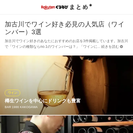
加古川でワイン好き必見の人気店（ワイ
ンバー）3選
加古川でワイン好きのあなたにおすすめのお店を3件掲載しています。加古川
で「ワインの種類ならno.1のワインバーは？」「ワインに
続きを読む
ワイン
樽生ワインを中心にドリンクも豊富
BAR 1986 KAKOGAWA
名物「樽生ドラフトワイン」は、現地イタリアのフレッシュな風
味を5種類味わうことができます。また、キリンのビアマイスター