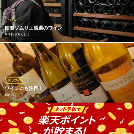
池田氏が作る「ご馳走ビール」も大好評。3回注ぎであえて泡を立
てることにより、ビールが苦手な人でも飲めるほどまろやかな味
に仕上がるのが特徴。普段ビールを飲まない方にもおすすめで
ワイン
す。
国際ソムリエ厳選のワイン
味季料理 りんどう
BAR 1986 KAKOGAWA
ホテル内個室イタリアン
国際ソムリエ厳選の日本酒とワインを数多く取り揃えておりま
ＪＲ加古川駅 徒歩6分
兵庫県加古川市加古川町溝之口800 加古川プラザホテル1F
す。 一つ一つのお料理に合ったお酒を、お客様のお好みに合わせ
ながら、ソムリエがセレクトいたします。 お酒とお料理とのマリ
アージュをぜひお楽しみください。
チリワイン
味季料理 りんどう
ワインにも注目！
季節の懐石・鉄板和食
都久志
ＪＲ加古川駅 徒歩17分
兵庫県加古川市加古川町木村474-2
フランスは勿論のこと、イタリア・スペイン・南アフリカ・ドイ
ツ・アメリカ・南米（チリ）など・・・お客様のリクエストにて
御取り寄せさせて頂いております。 和食・天ぷらとワインの以
外な組み合わせを、当店で味わってみては？