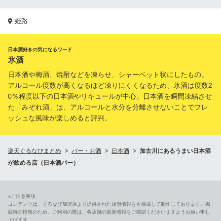
姫路
日本酒好きの気になるワード
氷酒
日本酒や梅酒、焼酎などを凍らせ、シャーベット状にしたもの。
アルコール度数が高くなるほど凍りにくくなるため、氷酒は度数2
0％程度以下の日本酒やリキュールが中心。日本酒を瞬間凍結させ
た「みぞれ酒」は、アルコールと水分を分離させないことでフレ
ッシュな風味が楽しめると評判。
楽天ぐるなびまとめ
バー・お酒
日本酒
加古川にあるうまい日本酒
が飲める店（日本酒バー）
※ご注意事項
コンテンツは、ぐるなび加盟店より提供された店舗情報を再構成して制作しております。掲
載時の情報のため、ご利用の際は、各店舗の最新情報をご確認くださいますようお願い申し
上げます。