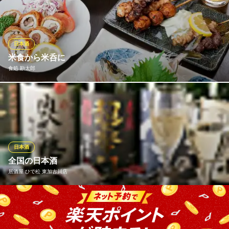
に比べるとアルコール度数が少し高くなりが、風味がとっても濃
醇。フレッシュな生酒と当店の串揚げを一緒にかっこんで味わっ
ていただきたいと思います。
日本酒
創作串揚げ 変元自在
米食から米呑に
串揚げ
食処 勘太郎
ＪＲ神戸線東加古川駅 徒歩1分
兵庫県加古川市平岡町新在家2-271-1 2番館ビル1F
東北、四国、九州の銘柄を取り揃えております。お料理とのマッ
チングを是非ご堪能下さい。
食処 勘太郎
いけす活魚と逸品
日本酒
ＪＲ神戸線東加古川駅 徒歩14分
全国の日本酒
兵庫県加古川市平岡町一色西793-8
居酒屋 ひで松 東加古川店
地元の酒である盛典、倭小槌、姫路の奥播磨など兵庫のものをは
じめ全国の日本酒をご用意しております！