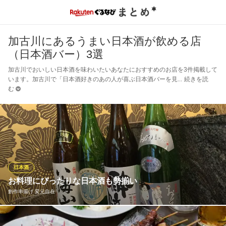
加古川にあるうまい日本酒が飲める店
（日本酒バー）3選
加古川でおいしい日本酒を味わいたいあなたにおすすめのお店を3件掲載して
います。加古川で「日本酒好きのあの人が喜ぶ日本酒バーを見
続きを読
む
日本酒
お料理にぴったりな日本酒も勢揃い
創作串揚げ 変元自在
搾ったお酒に水を加えていないのものです。原酒は加水するお酒