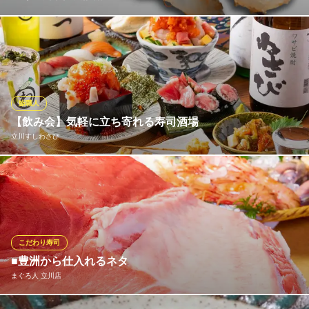
かつお節をまぶしてから、昆布〆にすることで、繊細な活〆平目
の味わいを 活かしつつ、かつお節と昆布の旨みを移します。 それ
によりコクのある味わいに仕上がります。
匠のがってん寿司 武蔵村山店
鮨職人
回転寿司
【飲み会】気軽に立ち寄れる寿司酒場
西武拝島線武蔵砂川駅 車9分
立川すしわさび
東京都武蔵村山市榎1-1-3-1057 イオンモールむさし村山ミュー1F
当店は「お寿司」と「お酒」が主役の寿司酒場です！絶品寿司と
それに合うドリンクを、リーズナブルな価格で提供いたします！
「すしわさび」には多くの寿司職人が在籍しております。そんな
職人が握る寿司×独自のルートで仕入れる鮮度抜群の魚介たち！ぜ
ひ一度ご堪能あれ！
こだわり寿司
■豊洲から仕入れるネタ
立川すしわさび
まぐろ人 立川店
鮨 居酒屋 寿司酒場
ＪＲ立川駅 徒歩3分