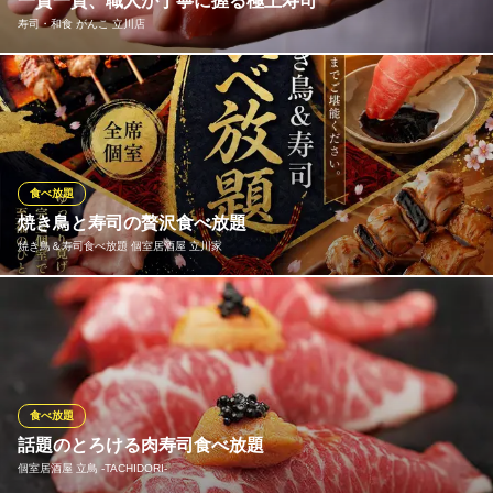
一貫一貫、職人が丁寧に握る極上寿司
ＪＲ中央本線立川駅南口 車7分
寿司・和食 がんこ 立川店
東京都立川市富士見町7-22-14
市場直送の新鮮ネタを使用し、口の中でとろける美味しさをご提
供毎朝市場から届く厳選された海の幸を使い、ネタの鮮度、シャ
リの絶妙な配分が三位一体となり、口の中でとろけるような味わ
いを生み出します。寿司の基本を大切にしながら、季節ごとのお
すすめネタや豪華な盛り合わせを提供。
食べ放題
焼き鳥と寿司の贅沢食べ放題
寿司・和食 がんこ 立川店
焼き鳥＆寿司食べ放題 個室居酒屋 立川家
和食 お祝い 歓送迎会
ＪＲ立川駅北口 徒歩2分
東京都立川市曙町2-4-5 CROESUS TACHIKAWA 8F
炭火で丁寧に焼き上げた香ばしい焼き鳥と、厳選した鮮魚を使用
した本格寿司を一度に楽しめる贅沢な食べ放題をご用意しまし
た。香り立つ焼き鳥の旨みと、とろける寿司の味わいが織りなす
至福のひとときを、思う存分ご堪能いただけます。種類豊富なラ
インナップで、何度来ても飽きのこない満足感をお届け。
食べ放題
話題のとろける肉寿司食べ放題
焼き鳥＆寿司食べ放題 個室居酒屋 立川家
個室居酒屋 立鳥 ‐TACHIDORI‐
全席完全個室居酒屋