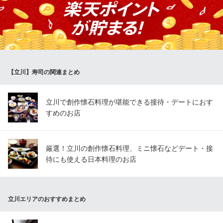
鮮小料理です。海の幸に加えて四季を感じることのできる多彩な
メニューも取り揃え、小料理と共に様々な美味しいお酒もお楽し
みいただけます。女性一人でもふらっと気軽に立ち寄れる家庭料
理の隠れ家のようなどこかほっとする雰囲気の店内でお寛ぎ下さ
い。
【立川】寿司の関連まとめ
海鮮小料理 Katu
職人の厳選した新鮮魚介
ＪＲ立川駅 徒歩4分
立川で創作懐石料理が堪能できる接待・デートにおす
東京都立川市錦町1-3-6 WINS立川A館1F
すめのお店
厳選！立川の創作懐石料理、ミニ懐石などデート・接
待にも使える日本料理のお店
立川エリアのおすすめまとめ