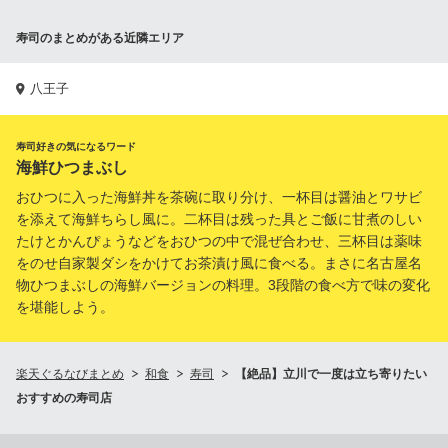
寿司のまとめがある近隣エリア
八王子
寿司好きの気になるワード
海鮮ひつまぶし
おひつに入った海鮮丼を茶碗に取り分け、一杯目は醤油とワサビ
を添えて海鮮ちらし風に。二杯目は残った具とご飯に甘煮のしい
たけとかんぴょうなどをおひつの中で混ぜ合わせ、三杯目は薬味
をのせ自家製ダシをかけてお茶漬け風に食べる。まさに名古屋名
物ひつまぶしの海鮮バージョンの料理。3段階の食べ方で味の変化
を堪能しよう。
楽天ぐるなびまとめ
和食
寿司
【絶品】立川で一度は立ち寄りたい
おすすめの寿司店