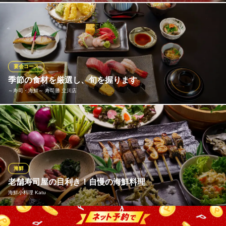
ＪＲ立川駅 徒歩7分
東京都立川市曙町2-32-3 立川三和ビル
SNSで話題の肉寿司食べ放題は大人気！きめ細かい柔らかな肉質
や、赤身と脂の旨みを堪能できます。肉ネタや味のバリエーショ
ンはもとより、にぎりの技術、肉寿司専用のシャリと醤油を使
用。
宴会コース
個室居酒屋 立鳥 ‐TACHIDORI‐
季節の食材を厳選し、旬を握ります
焼鳥食べ放題
～寿司・海鮮～ 寿司勝 立川店
ＪＲ立川駅 徒歩2分
東京都立川市柴崎町3-5-2
寿司勝では新鮮な食材を仕入れる為ネタが毎日違いますが、でき
る限りお客様のご希望になる様努めて参ります。お客様が店内で
【わがまま】の言える店を目指しております。また、コース料理
と一緒にご注文いただける飲み放題プランもございます。ご接
待・飲み会・ご宴会などにぜひご利用ください。
海鮮
老舗寿司屋の目利き！自慢の海鮮料理
～寿司・海鮮～ 寿司勝 立川店
海鮮小料理 Katu
老舗で楽しむ寿司宴会
ＪＲ立川駅南口 徒歩3分
東京都立川市錦町1-2-4 日専連会館1F
当店のこだわりは女性職人が心を込めて握る鮨をはじめとした海