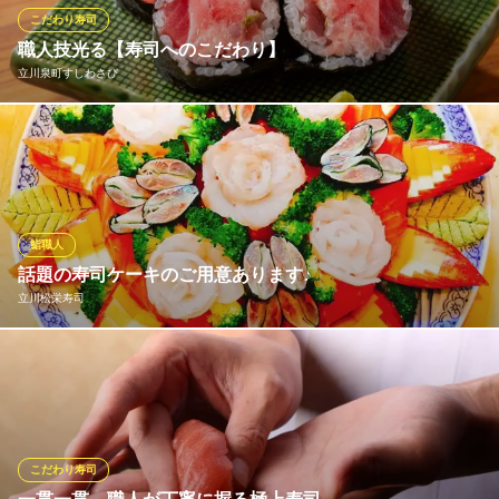
寿司＆焼き鳥居酒屋
こだわり寿司
多摩モノレール立川北駅 徒歩5分
職人技光る【寿司へのこだわり】
東京都立川市緑町3-1 立川グリーンスプリングス
立川泉町すしわさび
｢すしわさび｣には多くの寿司職人が在籍｡そんな職人が握る寿司×
独自のルートで仕入れる鮮度抜群の魚介たちをぜひご賞味くださ
い！贅沢『少し長めのサーモンユッケすし』や名物『バラちら
し』は必食♪
鮨職人
立川泉町すしわさび
話題の寿司ケーキのご用意あります♪
寿司と酒のお食事処
立川松栄寿司
多摩モノレール泉体育館駅 徒歩10分
東京都立川市泉町935-27
今メディアでよく取り上げられている「寿司ケーキ」。誕生日や
お祝い事の際のご注文にお薦め◎こちら要予約になっておりま
す！！
立川松栄寿司
こだわり寿司
江戸前創作寿司