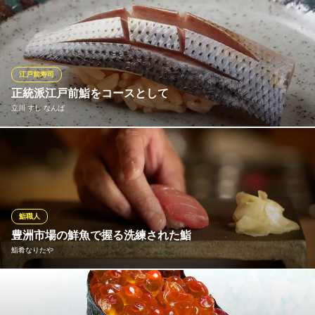
東京都立川市錦町1-3-29 鴨志田ビル1F
「旬の美味しい魚をお客様に食べていただきたい」という思いか
ら、毎日朝早くから豊洲市場に出向き、鮮度抜群のネタを仕入れ
ております。定番ネタや季節によって変わるネタが勢揃い。ネタ
の鮮度を落とさぬよう丁寧かつ素早く握る職人技の光る寿司を、
どうぞじっくりと味わってください。
江戸前寿司
正統派江戸前鮨をコースとして
まぐろ人 立川店
立川 すし なんば
ネタにこだわる寿司屋
ＪＲ立川駅 徒歩2分
東京都立川市柴崎町3-2-1 グランデュオ立川7F
始まりは心を解きほぐす、濃厚なｼｼﾞﾐのｽｰﾌﾟから。その後、尾道
名産ﾈﾌﾞﾄの素揚げ、梅干をのせた茶碗蒸し、青森産ﾑﾗｻｷｳﾆと北海
道産ﾊﾞﾌﾝｳﾆをｱｵﾘｲｶで巻いた2種類のｳﾆ食べ比べなど…ｳｨｯﾄの効い
たつまみが続き、お待ちかねの正統な江戸前握りが登場。大ﾄﾛの
筋部分に自家製塩をまぶした独自の味わい方も鮨まつもとならで
鮨職人
はの魅力。
豊洲市場の鮮魚で握る洗練された鮨
鮨肴なりたや
立川 すし なんば
ミシュラン出身大将の鮨
豊洲市場から仕入れる天然の“生”鮪をご堪能ください。天然の餌を
ＪＲ立川駅 徒歩2分
東京都立川市柴崎町3-1-7 立川南口第2ビル5F
食べ、休むことなく泳ぎ続けた鮪は、締まった身と濃い旨みが特