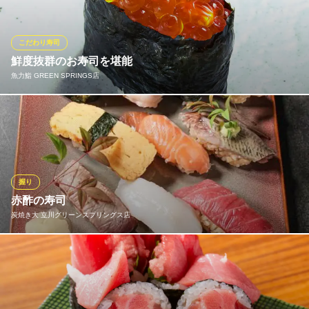
徴。また、メニューには載せていない、季節ごとに変わる旬の鮮
魚も取り揃えております。
こだわり寿司
鮨肴なりたや
鮮度抜群のお寿司を堪能
立川 寿司 居酒屋
魚力鮨 GREEN SPRINGS店
多摩モノレール立川南駅 徒歩3分
東京都立川市柴崎町2-3-7 松本ビルヂング1F
ネタにこだわった魚力の寿司。鮮度抜群の海鮮をご堪能下さい。
魚力鮨 GREEN SPRINGS店
高級寿司
多摩モノレール立川北駅 徒歩6分
握り
東京都立川市緑町3-1 GREEN SPRINGS 1F
赤酢の寿司
炭焼き大 立川グリーンスプリングス店
定番ネタから、旬のネタ、スペシャリテなど常時20種以上をライ
ンナップ
炭焼き大 立川グリーンスプリングス店