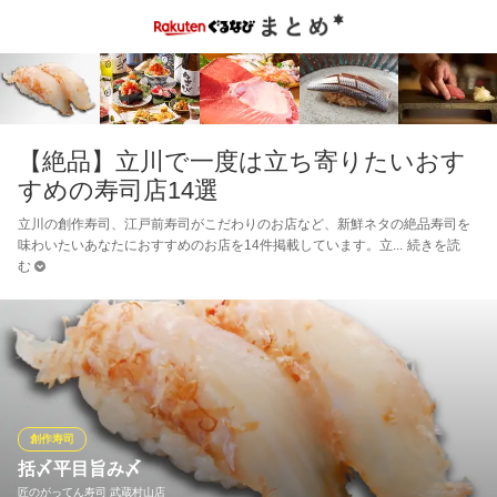
【絶品】立川で一度は立ち寄りたいおす
すめの寿司店14選
立川の創作寿司、江戸前寿司がこだわりのお店など、新鮮ネタの絶品寿司を
味わいたいあなたにおすすめのお店を14件掲載しています。立
続きを読
む
創作寿司
括〆平目旨み〆
匠のがってん寿司 武蔵村山店