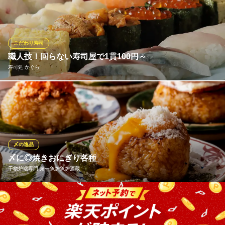
た旬の新鮮な魚介を使ったネタと、独自の配合の合わせ酢で仕上
げるシャリの絶妙なバランスをお楽しみください。試行錯誤の結
果、米は宮城県産ササニシキを使用し、2種類の酢と合わせて酢飯
に仕立てます。
こだわり寿司
職人技！回らない寿司屋で1貫100円～
旭鮨総本店 みなとみらい東急スクエア店
寿司処 かぐら
江戸前鮨が堪能できる店
みなとみらい線みなとみらい駅 徒歩1分
神奈川県横浜市西区みなとみらい2-3-4 みなとみらい東急スクエア ステーションコア
横浜中央市場より毎日直送の海鮮を寿司ネタとして使用。 鮮度抜
B1
群！また回転寿司ではないのに、1貫100円～でご提供！ たくさん
の方にかぐらの寿司を食べてもらいたい！そんな思いで実現した
価格です。
〆の逸品
寿司処 かぐら
〆に◎焼きおにぎり各種
日本酒専門の寿司店
干物炉端専門 第一魚炉魚炉酒蔵
ＪＲ根岸線桜木町駅 徒歩3分
神奈川県横浜市中区桜木町1-1 ぴおシティB2
当店では、北海道から直送の厳選した干物をはじめ、新鮮な鮮魚
や生牡蠣など、こだわりの海の幸を取り揃えています。最後の締
めには、香ばしく焼き上げた焼きおにぎりが必食です。ぜひご賞