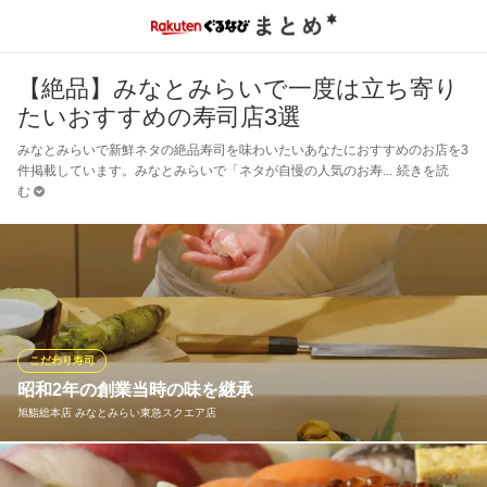
【絶品】みなとみらいで一度は立ち寄り
たいおすすめの寿司店3選
みなとみらいで新鮮ネタの絶品寿司を味わいたいあなたにおすすめのお店を3
件掲載しています。みなとみらいで「ネタが自慢の人気のお寿
続きを読
む
こだわり寿司
昭和2年の創業当時の味を継承
旭鮨総本店 みなとみらい東急スクエア店
鮨は、ネタだけでなくシャリも命そのもの。豊洲市場で目利きし