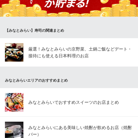
味ください！
干物炉端専門 第一魚炉魚炉酒蔵
魚と地酒が旨い干物酒場
【みなとみらい】寿司の関連まとめ
ＪＲ根岸線桜木町駅 徒歩1分
神奈川県横浜市中区桜木町1-1-93
厳選！みなとみらいの京野菜、土鍋ご飯などデート・
接待にも使える日本料理のお店
みなとみらいエリアのおすすめまとめ
みなとみらいでおすすめスイーツのお店まとめ
みなとみらいにある美味しい焼酎が飲めるお店（焼酎
バー）