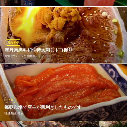
魚屋直営だから提供出来る、新鮮で豊富なネタが自慢！当店『函
館 まるかつ水産』は、鮮魚店が本業の回転寿司店です。まるかつ
水産の魅力は何といってもその豊富なネタの数々。お決まりのネ
タ以外にも、その日限りで仕入れる函館ならではの地魚・珍しい
魚をはじめ、滅多に揚がらない魚まで、豊富な種類でご提供して
黒毛和牛
います！
雲丹肉黒毛和牛特大刺しトロ握り
寿司とYシャツとお肉 あるて
まるかつ水産
回転寿司
北海道産の雲丹と和牛を贅沢にあしらった極上の一品です お値
ＪＲ函館駅 徒歩10分
北海道函館市豊川町12-10 函館ベイ美食倶楽部
段も格別お安くしております
※こちらは夜のみのこだわりです。
寿司とYシャツとお肉 あるて
ネタ
寿司とYシャツとお肉
毎朝市場で店主が目利きしたものです
函館市電2系統五稜郭公園前駅 徒歩3分
味処 鮨金 分店
北海道函館市梁川町18-18