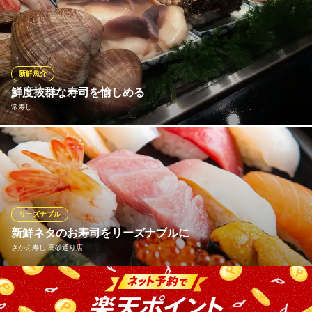
主人が毎日市場にて仕入れた新鮮な魚をお出ししております。 ま
た、普通食べられない食材をお出ししております。夏ですと、
「ジュンサイの和え物」や「本鱒のコ」などがご堪能できます。
味処 鮨金 分店
新鮮魚介
昔ながらの寿司屋
鮮度抜群な寿司を愉しめる
函館市電五稜郭公園前電停 徒歩4分
常寿し
北海道函館市本町10-3
おまかせ寿司はもちろん、函館ならではの鮮度抜群な珍しい一品
メニューもお酒好きにはたまらないものばかり。何度でも訪れた
くなる寿司店
常寿し
リーズナブル
函館 新鮮 寿司
新鮮ネタのお寿司をリーズナブルに
ＪＲ函館本線函館駅 徒歩8分
さかえ寿し 高砂通り店
北海道函館市松風町10-16
函館近海や北海道産の新鮮な海鮮で作るお寿司は絶品。 なのにお
値段は庶民的な価格。何気ない一日も、大切な日も『さかえ寿