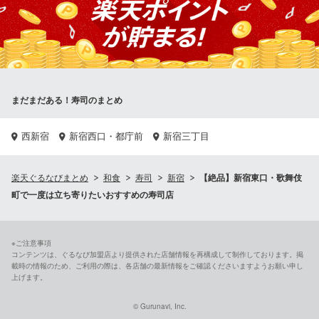
焼肉×個室×食べ放題
西武新宿線西武新宿駅 徒歩1分
東京都新宿区歌舞伎町1-22-6 富士ビル1F
まだまだある！寿司のまとめ
西新宿
新宿西口・都庁前
新宿三丁目
楽天ぐるなびまとめ
和食
寿司
新宿
【絶品】新宿東口・歌舞伎
町で一度は立ち寄りたいおすすめの寿司店
※ご注意事項
コンテンツは、ぐるなび加盟店より提供された店舗情報を再構成して制作しております。掲
載時の情報のため、ご利用の際は、各店舗の最新情報をご確認くださいますようお願い申し
上げます。
© Gurunavi, Inc.