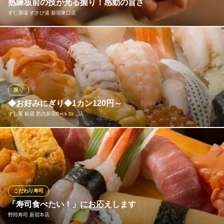
大番寿司 本店
熟練板前の技が光る握り！感動の旨さ
新宿本格寿司 河岸直送
すし酒場 すさび湯 新宿東口店
地下鉄丸ノ内線新宿駅B10番出口 徒歩5分
東京都新宿区歌舞伎町1-3-11
すさび湯の寿司職人は、長年の経験で培われた確かな技術で、新
鮮なネタの旨味を最大限に引き出します。赤酢のシャリとネタが
織りなす絶妙なハーモニーは、まさに芸術。一貫一貫に魂を込め
て握る、至福の味わいをご堪能ください。大衆酒場のお財布に優
しい価格で、本格寿司の感動をお届けします！
握り
◆お好みにぎり◆1カン120円～
すし酒場 すさび湯 新宿東口店
すし屋 銀蔵 西武新宿Brick St．店
関西で話題のすし酒場
京王新線新宿駅 徒歩1分
東京都新宿区新宿3-24-8 モアセンタービル1F～5F
★毎日新鮮なネタ★本格的なお寿司がリーズナブルな価格でお召
し上がり頂けます！にぎりは1カンからご注文可能です◎
すし屋 銀蔵 西武新宿Brick St．店
市場直送の鮮魚を堪能
こだわり寿司
西武新宿線西武新宿駅 徒歩1分
「寿司食べたい！」にお応えします
東京都新宿区歌舞伎町1-30-1 ブリックストリート
野郎寿司 新宿本店