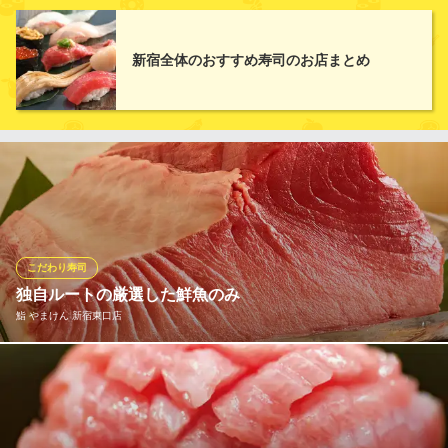
毎日仕入れる新鮮な魚介を使用した本格握り寿司を、食べ放題で
心ゆくまで堪能できます。マグロやサーモンなど人気の定番から
季節ごとに変わる旬魚まで、種類豊富なネタをご用意。職人が一
新宿全体のおすすめ寿司のお店まとめ
貫ずつ丁寧に握るからこそ味わえる、本格的な寿司の醍醐味をぜ
ひお楽しみください。
【扉付き完全個室居酒屋】 焼き鳥 寿司食べ放題 歌舞伎商店
新宿 扉付き完全個室
西武新宿線西武新宿駅 徒歩3分
東京都新宿区歌舞伎町1-17-6 第3NKビル5F
こだわり寿司
独自ルートの厳選した鮮魚のみ
鮨 やまけん 新宿東口店
《極上の味わい天然本マグロ》 マグロは鮪専門店より厳選したも
のを仕入れ。生マグロにこだわり、その時期に旨味の乗った最上
のものをお出しいたします。マグロ以外のネタも独自ルートで取
り寄せた季節の旬魚をお愉しみいただきます。