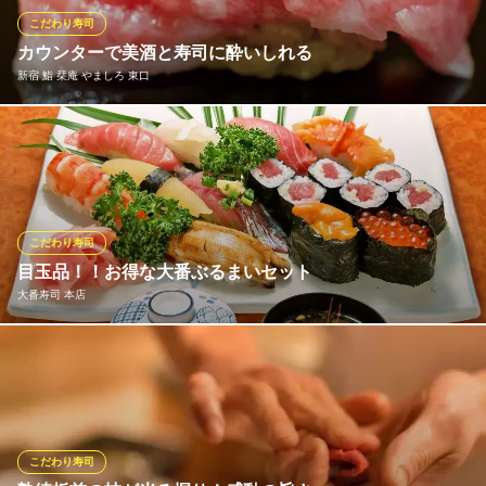
こだわり寿司
鮨 やまけん 新宿東口店
カウンターで美酒と寿司に酔いしれる
厳選食材使用の寿司割烹
新宿 鮨 栞庵 やましろ 東口
西武新宿線西武新宿駅 徒歩3分
東京都新宿区歌舞伎町1-18-9 WaMall歌舞伎町6F
自慢の寿司のネタは、大将が自ら毎朝市場へ足を運び仕入れるこ
だわりの旬魚を使用。定番から季節のものまで、長年の経験で培
ってきた目利きで選び抜かれた鮮魚はどれも美味。妥協を許さ
ず、本当に良いと思ったもののみを買い付け、自信を持って皆様
へご提供いたします。
こだわり寿司
目玉品！！お得な大番ぶるまいセット
新宿 鮨 栞庵 やましろ 東口
大番寿司 本店
銀座の名店プロデュース
西武新宿線西武新宿駅 徒歩4分
東京都新宿区歌舞伎町1-19-3 歌舞伎町商店街振興組合ビル5F
初来店のお客様におすすめ大番ぶるまいセット！にぎり10貫、鉄
火巻1本、茶碗蒸し、お碗、お好きなドリンクを1杯（中生ビー
ル、サワー類、ソフトドリンクをサービス）税込み４950円♪（ビ
ールをお付けした場合の総額は7000円相当）
こだわり寿司