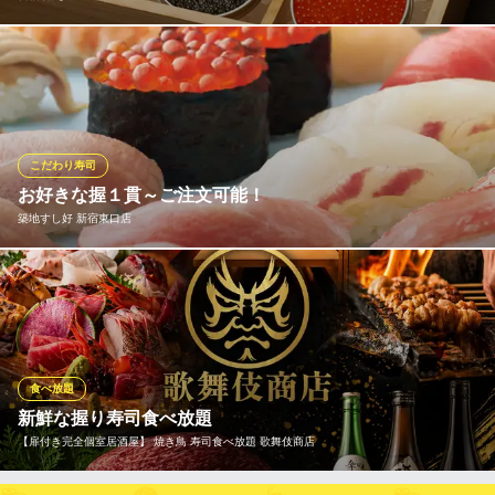
選び抜いた旬の食材を仕入れております。食材の味が生きる料理
を意識し、新鮮な魚を一番美味しい状態でご提供します。名店
で、寿司職人として腕を磨いた店主の料理をぜひご堪能くださ
い。
こだわり寿司
新宿 鮨 よこ田
お好きな握１貫～ご注文可能！
ミシュラン獲得店新宿に
築地すし好 新宿東口店
地下鉄丸ノ内線新宿三丁目駅 徒歩1分
東京都新宿区新宿3-20-6 FSビルB1
毎日東京中央卸売市場へと足を運び、目利きが仕入れた旬の厳選
食材で作るこだわりにぎりは、1貫99円～605円（税込）の明朗会
計でご提供しております。 本格江戸前寿司をお手頃価格で肩肘張
らずお愉しみください。
食べ放題
築地すし好 新宿東口店
新鮮な握り寿司食べ放題
匠の技が光る寿司屋
【扉付き完全個室居酒屋】 焼き鳥 寿司食べ放題 歌舞伎商店
地下鉄丸ノ内線新宿駅 徒歩3分
東京都新宿区歌舞伎町1-6-1 シロービル1F