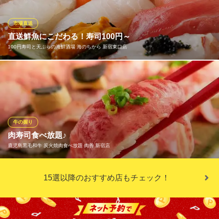
がりください！他にも前菜からおつまみ、ご飯物にデザートまで
付いたコスパ抜群の食べ放題コース！肉寿司食べ放題＆飲み放題2
市場直送
500円～！
直送鮮魚にこだわる！寿司100円～
100円寿司と天ぷらの海鮮酒場 海のちから 新宿東口店
【全席個室】和牛・肉寿司・焼き鳥食べ放題 肉ヤロー 新宿
本店
新宿×寛ぎ個室居酒屋
種類豊富な寿司ネタは40種類以上。100円より提供。市場より毎
ＪＲ新宿駅 徒歩2分
朝新鮮なものを仕入れておりますので、どのお魚も美味しく楽し
東京都新宿区歌舞伎町1-15-8 ウイングスビル2F
めます。一貫づついろいろな味をお楽しみください。※仕入れ状況
により、内容が変わる場合がございます。皆さまお酒を片手につ
まんでください。全国各地から取り寄せた日本酒との相性も抜群
牛の握り
です。
肉寿司食べ放題♪
鹿児島黒毛和牛 炭火焼肉食べ放題 肉善 新宿店
100円寿司と天ぷらの海鮮酒場 海のちから 新宿東口店
居酒屋
大人気の【肉寿司】を追加可能♪焼肉＆肉寿司をお腹を満たすも良
西武新宿線西武新宿駅 徒歩2分
15選以降のおすすめ店もチェック！
東京都新宿区歌舞伎町1-18-7 新宿第一ビル
し！お好きな形の食べ放題をお選び頂けます。
鹿児島黒毛和牛 炭火焼肉食べ放題 肉善 新宿店