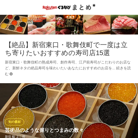
【絶品】新宿東口・歌舞伎町で一度は立
ち寄りたいおすすめの寿司店15選
新宿東口・歌舞伎町の熟成寿司、創作寿司、江戸前寿司がこだわりのお店な
ど、新鮮ネタの絶品寿司を味わいたいあなたにおすすめのお店を
続きを読
む
旬の素材
芸術品のような握りとつまみの数々
新宿 鮨 よこ田