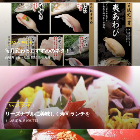
ランチタイムから翌朝の閉店時間までお客様の「無性にお寿司が
食べたい！」という気持ちにお応えします！楽しみ方は皆様それ
ぞれ。にぎりをあれこれ楽しむもよし、お気に入りのネタを片手
にゆったりと飲むもよし！色々ネタがあって選ぶのが面倒。とい
う方は、おまかせのセットを。上・特上・極上からお選びくださ
こだわり寿司
い。
毎月変わるおすすめのネタ！
高級寿司食べ放題 雛鮨 新宿丸井
野郎寿司 新宿本店
新宿 本格寿司 日本酒
8月の限定一貫「蝦夷あわび」その他、今月のおすすめのネタをご
ＪＲ新宿駅東口 徒歩7分
東京都新宿区歌舞伎町2-10-4 101
賞味ください！
高級寿司食べ放題 雛鮨 新宿丸井
高級寿司食べ放題
たっぷりランチ
都営新宿線新宿三丁目駅 徒歩1分
リーズナブルに美味しく寿司ランチを
東京都新宿区新宿3-1-26 新宿マルイアネックス8F
すし処 鮨丸 新宿三丁目
気軽に美味しいお寿司を愉しんでいただきたい想いから、ランチ