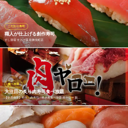
ではできるだけリーズナブルで、にぎりや丼を充実させておりま
す。昼と言えども、仕込みや技は夜と同じ。価格は抑えめでも、
味は抑えておりません。目でも舌でも贅沢にお楽しみください。
※こちらは昼のみのこだわりです。
こだわり寿司
職人が仕上げる創作寿司
すし処 鮨丸 新宿三丁目
すし酒場 すさび湯 歌舞伎町店
こだわりの旨魚と寿司
ＪＲ新宿駅 徒歩3分
東京都新宿区新宿3-31-6
当店の自慢は赤酢を使用したまろやかな酸味と薫り高い甘味が特
徴の赤シャリ。 寿司は1貫150円～、マグロや鰻などを含む鮨5種
盛りは980円と、リーズナブルなお値段ながら、ネタは大きく、分
厚くカットし、高級感を感じていただける本格派の寿司を提供い
たします。
食べ放題
大注目の炙り肉寿司食べ放題
すし酒場 すさび湯 歌舞伎町店
【全席個室】和牛・肉寿司・焼き鳥食べ放題 肉ヤロー 新…
関西で話題のすし酒場
京王新線新宿駅 徒歩3分
東京都新宿区歌舞伎町1-6-6
メディアでも注目の肉寿司がすべて食べ放題でご堪能いただける
ボリューム満点の宴会コースをご用意！お肉の種類も味付けも
様々な肉すし、ぜひともお好きな肉すしをお好きなだけお召し上